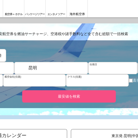
海外航空券
航空券＋ホテル
パッケージツアー
エンタメツアー
安航空券を燃油サーチャージ、空港税や諸手数料など全て含む総額で一括検索
遊
出発日
昆明
航空会社(任意)
クラス(任意)
直
最安値を検索
値カレンダー
東京発 昆明(中