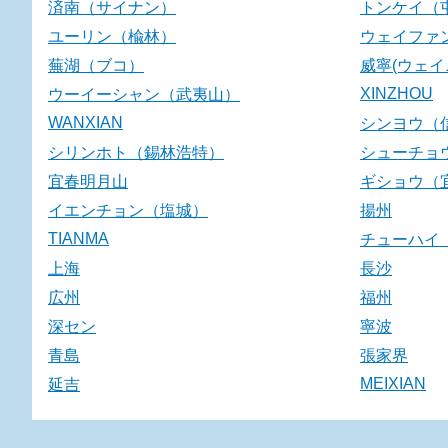
済南（サイナン）
トンケイ（
ユーリン（楡林）
ウェイファ
蕪湖（ブコ）
威寧(ウェイ
XINZHOU
ウーイーシャン（武夷山）
WANXIAN
シンヨウ（
シリンホト（錫林浩特）
シューチョ
宜春明月山
ギショウ（
イエンチョン（塩城）
揚州
TIANMA
チューハイ
上海
長沙
広州
福州
深セン
寧波
青島
張家界
MEIXIAN
延吉