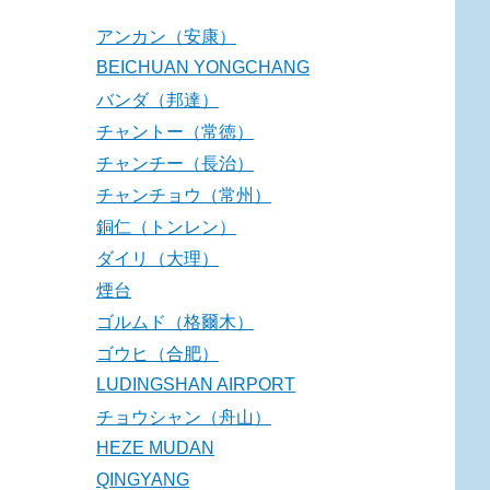
アンカン（安康）
BEICHUAN YONGCHANG
バンダ（邦達）
チャントー（常徳）
チャンチー（長治）
チャンチョウ（常州）
銅仁（トンレン）
ダイリ（大理）
煙台
ゴルムド（格爾木）
ゴウヒ（合肥）
LUDINGSHAN AIRPORT
チョウシャン（舟山）
HEZE MUDAN
QINGYANG