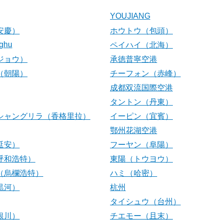
YOUJIANG
安慶）
ホウトウ（包頭）
ghu
ペイハイ（北海）
ジョウ）
承徳普寧空港
（朝陽）
チーフォン（赤峰）
成都双流国際空港
タントン（丹東）
シャングリラ（香格里拉）
イーピン（宜賓）
鄂州花湖空港
延安）
フーヤン（阜陽）
呼和浩特）
東陽（トウヨウ）
（烏欄浩特）
ハミ（哈密）
黒河）
杭州
タイシュウ（台州）
銀川）
チエモー（且末）