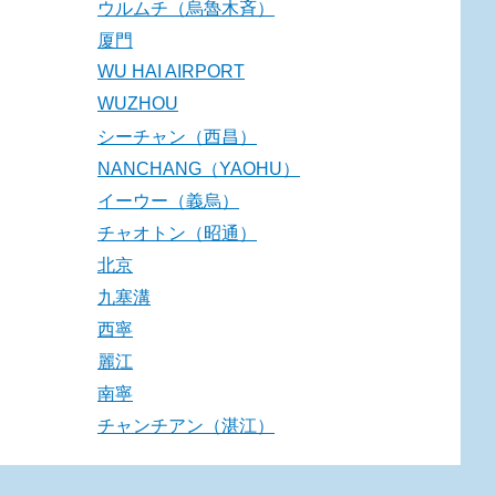
ウルムチ（烏魯木斉）
厦門
WU HAI AIRPORT
WUZHOU
シーチャン（西昌）
NANCHANG（YAOHU）
イーウー（義烏）
チャオトン（昭通）
北京
九塞溝
西寧
麗江
南寧
チャンチアン（湛江）