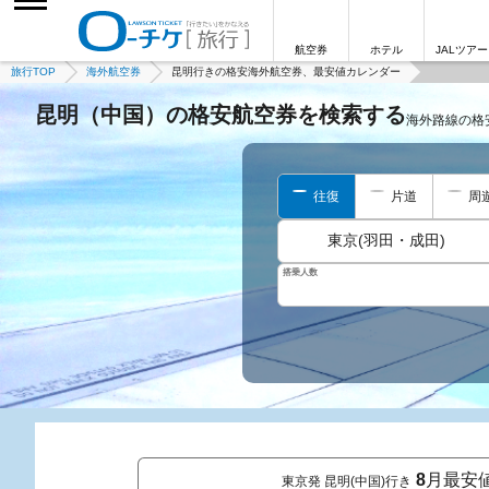
航空券
ホテル
JALツアー
旅行TOP
海外航空券
昆明行きの格安海外航空券、最安値カレンダー
昆明（中国）の格安航空券を検索する
海外路線の格
往復
片道
周
東京(羽田・成田)
搭乗人数
8
月最安
東京発 昆明(中国)行き