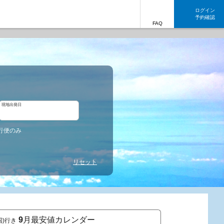
ログイン
予約確認
FAQ
現地出発日
行便のみ
リセット
9
月最安値カレンダー
国)行き