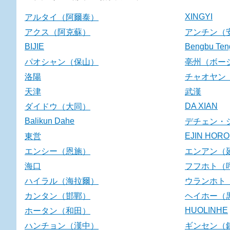
XINGYI
アルタイ（阿爾泰）
アクス（阿克蘇）
アンチン（
BIJIE
Bengbu Ten
パオシャン（保山）
亳州（ボー
洛陽
チャオヤン
天津
武漢
DA XIAN
ダイドウ（大同）
Balikun Dahe
デチェン・
EJIN HORO
東営
エンシー（恩施）
エンアン（
海口
フフホト（
ハイラル（海拉爾）
ウランホト
カンタン（邯鄲）
ヘイホー（
HUOLINHE
ホータン（和田）
ハンチョン（漢中）
ギンセン（