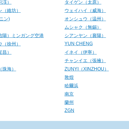
屯渓）
タイゲン（太原）
ン（維坊）
ウェイハイ（威海）
ニン)
オンシュウ（温州）
ムシャク（無錫）
信陽）ミンガング空港
シアンヤン（襄陽）
YUN CHENG
ウ（徐州）
宜昌）
イネイ（伊寧）
チャンイエ（張掖）
（珠海）
ZUNYI（XINZHOU）
敦煌
哈爾浜
南京
蘭州
ZGN