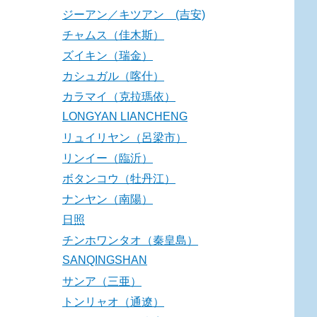
ジーアン／キツアン (吉安)
チャムス（佳木斯）
ズイキン（瑞金）
カシュガル（喀什）
カラマイ（克拉瑪依）
LONGYAN LIANCHENG
リュイリヤン（呂梁市）
リンイー（臨沂）
ボタンコウ（牡丹江）
ナンヤン（南陽）
日照
チンホワンタオ（秦皇島）
SANQINGSHAN
サンア（三亜）
トンリャオ（通遼）