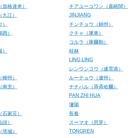
（加格達奇）
チアユーコワン（嘉峪関）
JINJIANG
（九江）
ウ）
チンチョウ（錦州）
鶏西）
クチャ（庫車）
コルラ（庫爾勒）
陽）
桂林
LING LING
レンウンコウ（連雲港）
（柳州）
ルーチョウ（瀘州）
（南充）
チチハル（斉斉哈爾）
PAN ZHI HUA
瀋陽
（石家荘）
長春
汕頭）
スーマオ（思芽）
TONGREN
（塔城）