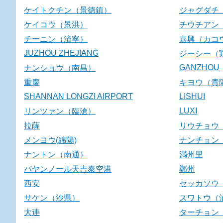
ケイトクチン（景徳鎮）
ジャグダチ
ケイコウ（景洪）
チウチアン
チーニン（済寧）
嘉興（カコ
JUZHOU ZHEJIANG
ジーシー（
GANZHOU
ナンショウ（南昌）
重慶
キヨウ（貴
SHANNAN LONGZI AIRPORT
LISHUI
LUXI
リンツァン（臨滄）
拉薩
リウチョウ
メンヨウ(綿陽)
ナンチョン
ナントン（南通）
満州里
バヤンノール天吉泰空港
鄭州
西安
セッカソウ
サケン（沙県）
スワトウ（
大連
ターチョン