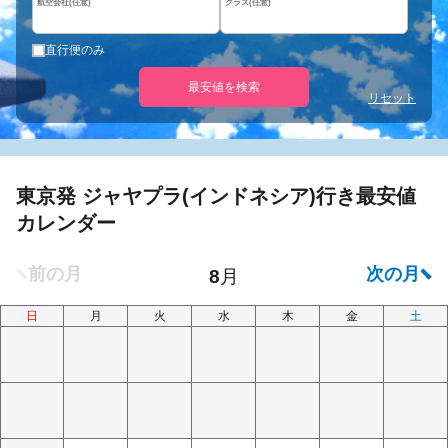
航空会社(任意)
クラス(任意)
直行便のみ
最安値を検索
リセット
東京発 ジャヤプラ(インドネシア)行き最安値
カレンダー
日
月
火
水
木
金
土