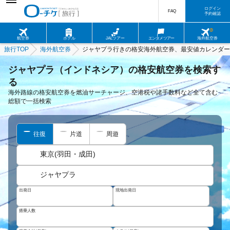
ログイン
FAQ
予約確認
航空券
ホテル
JALツアー
エンタメツアー
海外航空券
旅行TOP
海外航空券
ジャヤプラ行きの格安海外航空券、最安値カレンダー
ジャヤプラ（インドネシア）の格安航空券を検索す
る
海外路線の格安航空券を燃油サーチャージ、空港税や諸手数料など全て含む
総額で一括検索
往復
片道
周遊
東京(羽田・成田)
ジャヤプラ
出発日
現地出発日
搭乗人数