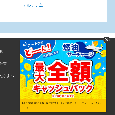
テルナテ島
覧
株式会社ローソンエンタテインメント
利用規約
件書
ローソンWEB会員規約
個人情報の取り扱いについて
なさまへ
個人情報保護方針
あなたの海外旅行を応援！毎月抽選でローチケが燃油サーチャージをどーーんとキャッ
シュバック！