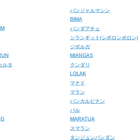
バンジャルマシン
BIMA
IM
バンダアチェ
シランギット(シボロンボロン)
ジボルガ
RUN
MIANGAS
カルタ
クンダリ
LOLAK
マナド
マラン
パンカルピナン
パル
NG
MARATUA
スマラン
タンジュンパンダン