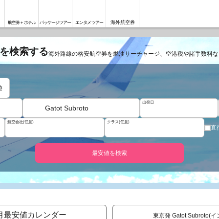
海外航空券
航空券＋ホテル
パッケージツアー
エンタメツアー
空券を検索する
海外路線の格安航空券を燃油サーチャージ、空港税や諸手数料な
遊
出発日
Gatot Subroto
航空会社(任意)
クラス(任意)
直
最安値を検索
月最安値カレンダー
東京発 Gatot Subrot