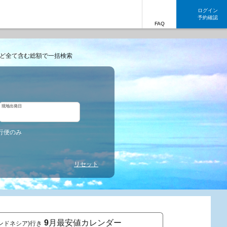
ログイン
予約確認
FAQ
ど全て含む総額で一括検索
現地出発日
行便のみ
リセット
9
月最安値カレンダー
o(インドネシア)行き
東京発 