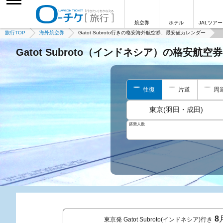
航空券
ホテル
JALツアー
旅行TOP
海外航空券
Gatot Subroto行きの格安海外航空券、最安値カレンダー
Gatot Subroto（インドネシア）の格安航
往復
片道
周
東京(羽田・成田)
搭乗人数
8
東京発 Gatot Subroto(インドネシア)行き