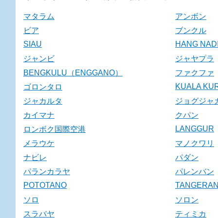
マタラム
アンボン
ビア
ブンクル
SIAU
HANG NAD
ジャンビ
ジャヤプラ
BENGKULU（ENGGANO）
ファクファ
KUALA KU
ゴロンタロ
ジャカルタ
ジョグジャ
カイマナ
クパン
LANGGUR
ロンボク国際空港
メラウケ
マノクワリ
ナビレ
パダン
パランカラヤ
パレンバン
POTOTANO
TANGERA
ソロ
ソロン
スラバヤ
ティミカ