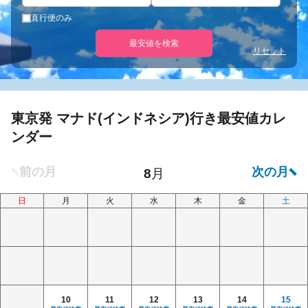
直行便のみ
最安値を検索
リセット
東京発 マナド(インドネシア)行き最安値カレ
ンダー
日
月
火
水
木
金
土
10
11
12
13
14
15