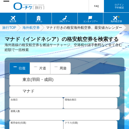
ログイン
FAQ
予約確認
航空券
ホテル
JALツアー
エンタメツアー
海外航空券
旅行TOP
海外航空券
マナド行きの格安海外航空券、最安値カレンダー
マナド（インドネシア）の格安航空券を検索する
海外路線の格安航空券を燃油サーチャージ、空港税や諸手数料など全て含む
総額で一括検索
往復
片道
周遊
東京(羽田・成田)
マナド
出発日
現地出発日
搭乗人数
航空会社(任意)
クラス(任意)