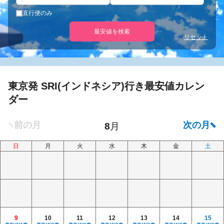
直行便のみ
最安値を検索
リセット
東京発 SRI(インドネシア)行き最安値カレン
ダー
日
月
火
水
木
金
土
9
10
11
12
13
14
15