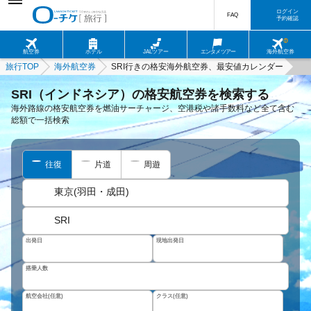
ログイン
FAQ
予約確認
航空券
ホテル
JALツアー
エンタメツアー
海外航空券
旅行TOP
海外航空券
SRI行きの格安海外航空券、最安値カレンダー
SRI（インドネシア）の格安航空券を検索する
海外路線の格安航空券を燃油サーチャージ、空港税や諸手数料など全て含む
総額で一括検索
往復
片道
周遊
東京(羽田・成田)
SRI
出発日
現地出発日
搭乗人数
航空会社(任意)
クラス(任意)