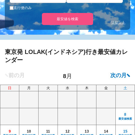
直行便のみ
最安値を検索
リセット
東京発 LOLAK(インドネシア)行き最安値カレ
ンダー
日
月
火
水
木
金
土
8
最安値検索
9
10
11
12
13
14
15