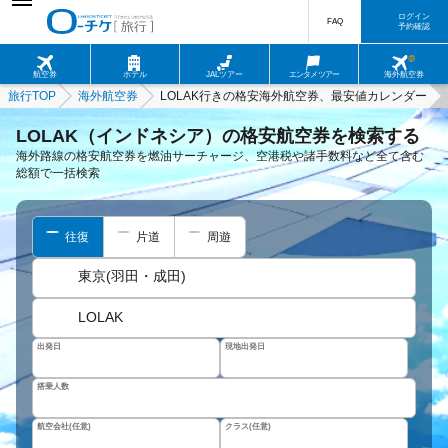
ログイン
FAQ
予約確認
航空券
ホテル
JALツアー
エンタメツアー
海外航空券
旅行TOP
海外航空券
LOLAK行きの格安海外航空券、最安値カレンダー
LOLAK（インドネシア）の格安航空券を検索する
海外路線の格安航空券を燃油サーチャージ、空港税や諸手数料など全て含む
総額で一括検索
往復
片道
周遊
東京(羽田・成田)
LOLAK
出発日
現地出発日
搭乗人数
航空会社(任意)
クラス(任意)