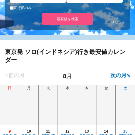
直行便のみ
最安値を検索
リセット
東京発 ソロ(インドネシア)行き最安値カレン
ダー
日
月
火
水
木
金
土
9
10
11
12
13
14
15