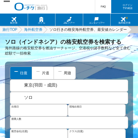
ログイン
FAQ
予約確認
航空券
ホテル
JALツアー
エンタメツアー
海外航空券
旅行TOP
海外航空券
ソロ行きの格安海外航空券、最安値カレンダー
ソロ（インドネシア）の格安航空券を検索する
海外路線の格安航空券を燃油サーチャージ、空港税や諸手数料など全て含む
総額で一括検索
往復
片道
周遊
東京(羽田・成田)
ソロ
出発日
現地出発日
搭乗人数
航空会社(任意)
クラス(任意)