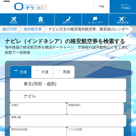
ログイン
FAQ
予約確認
航空券
ホテル
JALツアー
エンタメツアー
海外航空券
旅行TOP
海外航空券
ナビレ行きの格安海外航空券、最安値カレンダー
ナビレ（インドネシア）の格安航空券を検索する
海外路線の格安航空券を燃油サーチャージ、空港税や諸手数料など全て含む
総額で一括検索
往復
片道
周遊
東京(羽田・成田)
ナビレ
出発日
現地出発日
搭乗人数
航空会社(任意)
クラス(任意)