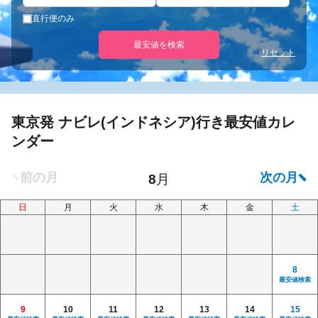
直行便のみ
最安値を検索
リセット
東京発 ナビレ(インドネシア)行き最安値カレ
ンダー
日
月
火
水
木
金
土
8
最安値検索
9
10
11
12
13
14
15