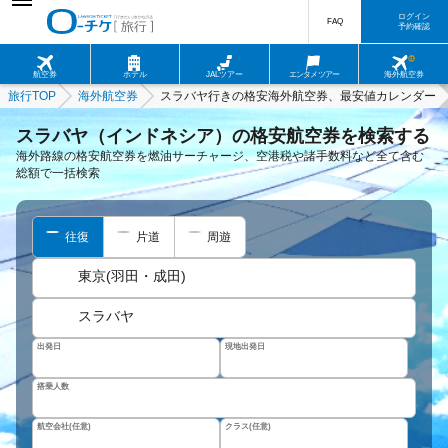
ログイン
FAQ
予約確認
航空券
ホテル
JALツアー
エンタメツアー
海外航空券
旅行TOP
海外航空券
スラバヤ行きの格安海外航空券、最安値カレンダー
スラバヤ（インドネシア）の格安航空券を検索する
海外路線の格安航空券を燃油サーチャージ、空港税や諸手数料など全て含む
総額で一括検索
往復
片道
周遊
東京(羽田・成田)
スラバヤ
出発日
現地出発日
搭乗人数
航空会社(任意)
クラス(任意)