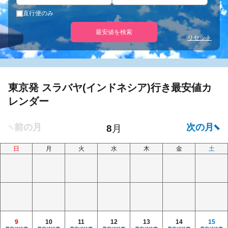
直行便のみ
最安値を検索
リセット
東京発 スラバヤ(インドネシア)行き最安値カ
レンダー
日
月
火
水
木
金
土
9
10
11
12
13
14
15