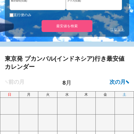
航空会社(任意)
クラス(任意)
直行便のみ
最安値を検索
リセット
東京発 プカンバル(インドネシア)行き最安値
カレンダー
日
月
火
水
木
金
土