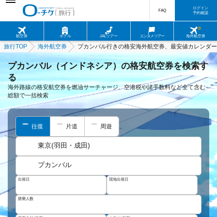
ログイン
FAQ
予約確認
航空券
ホテル
JALツアー
エンタメツアー
海外航空券
旅行TOP
海外航空券
プカンバル行きの格安海外航空券、最安値カレンダー
プカンバル（インドネシア）の格安航空券を検索す
る
海外路線の格安航空券を燃油サーチャージ、空港税や諸手数料など全て含む
総額で一括検索
往復
片道
周遊
東京(羽田・成田)
プカンバル
出発日
現地出発日
搭乗人数