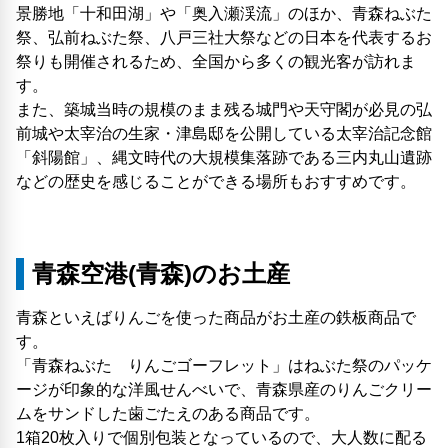
景勝地「十和田湖」や「奥入瀬渓流」のほか、青森ねぶた
祭、弘前ねぶた祭、八戸三社大祭などの日本を代表するお
祭りも開催されるため、全国から多くの観光客が訪れま
す。
また、築城当時の規模のまま残る城門や天守閣が必見の弘
前城や太宰治の生家・津島邸を公開している太宰治記念館
「斜陽館」、縄文時代の大規模集落跡である三内丸山遺跡
などの歴史を感じることができる場所もおすすめです。
青森空港(青森)のお土産
青森といえばりんごを使った商品がお土産の鉄板商品で
す。
「青森ねぶた りんごゴーフレット」はねぶた祭のパッケ
ージが印象的な洋風せんべいで、青森県産のりんごクリー
ムをサンドした歯ごたえのある商品です。
1箱20枚入りで個別包装となっているので、大人数に配る