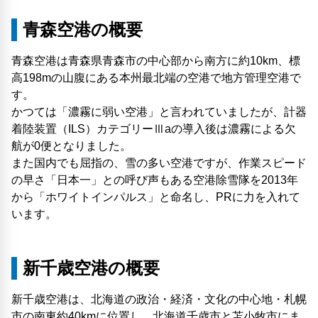
青森空港の概要
青森空港は青森県青森市の中心部から南方に約10km、標
高198mの山腹にある本州最北端の空港で地方管理空港で
す。
かつては「濃霧に弱い空港」と言われていましたが、計器
着陸装置（ILS）カテゴリーⅢaの導入後は濃霧による欠
航が0便となりました。
また国内でも屈指の、雪の多い空港ですが、作業スピード
の早さ「日本一」との呼び声もある空港除雪隊を2013年
から「ホワイトインパルス」と命名し、PRに力を入れて
います。
新千歳空港の概要
新千歳空港は、北海道の政治・経済・文化の中心地・札幌
市の南東約40kmに位置し、北海道千歳市と苫小牧市にま