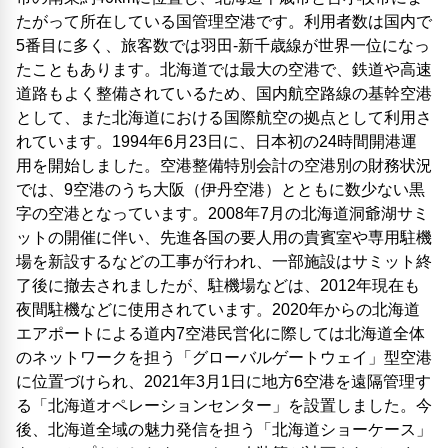
たがって所在している国管理空港です。利用者数は国内で
5番目に多く、旅客数では羽田-新千歳線が世界一位になっ
たこともあります。北海道では最大の空港で、鉄道や高速
道路もよく整備されているため、国内航空路線の基幹空港
として、また北海道における国際航空の拠点として利用さ
れています。1994年6月23日に、日本初の24時間開港運
用を開始しました。空港整備特別会計の空港別の財務状況
では、9空港のうち大阪（伊丹空港）とともに数少ない黒
字の空港となっています。2008年7月の北海道洞爺湖サミ
ットの開催に伴い、先進各国の要人用の貴賓室や専用駐機
場を新設するなどの工事が行われ、一部施設はサミット終
了後に撤去されましたが、駐機場などは、2012年現在も
夜間駐機などに使用されています。2020年からの北海道
エアポートによる道内7空港民営化に際しては北海道全体
のネットワークを担う「グローバルゲートウェイ」型空港
に位置づけられ、2021年3月1日に地方6空港を遠隔管理す
る「北海道オペレーションセンター」を設置しました。今
後、北海道全域の魅力発信を担う「北海道ショーケース」