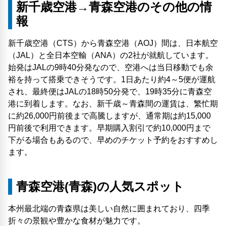
新千歳空港→青森空港のその他の情
報
新千歳空港（CTS）から青森空港（AOJ）間は、日本航空
（JAL）と全日本空輸（ANA）の2社が就航しています。
始発はJALの9時40分発なので、空港へは当日移動でも余
裕を持って搭乗できそうです。1日あたり約4～5便が運航
され、最終便はJALの18時50分発で、19時35分に青森空
港に到着します。なお、新千歳～青森間の運賃は、繁忙期
に約26,000円前後まで高騰しますが、通常期は約15,000
円前後で利用できます。早期購入割引で約10,000円まで
下がる場合もあるので、早めのチケット予約をおすすめし
ます。
青森空港(青森)の人気スポット
本州最北端の青森県は美しい自然に囲まれており、四季
折々の景観や豊かな食材が魅力です。