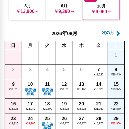
8月
9月
10月
￥13,900～
￥9,390～
￥9,060～
年
月
次の月
2026
08
日
月
火
水
木
金
土
1
2
3
4
5
6
7
8
¥18,325
¥26,440
9
10
11
12
13
14
15
¥18,325
最安値
最安値
¥18,325
¥21,160
¥18,325
¥18,325
検索
検索
16
17
18
19
20
21
22
¥18,325
¥24,240
¥21,600
¥18,325
¥18,325
¥21,160
¥16,870
23
24
25
26
27
28
29
¥18,325
¥13,900
最安値
¥16,870
¥16,870
¥16,870
¥13,900
検索