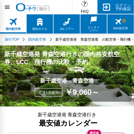
ログイン
予約確認
FAQ
エンタメ
海外航空券
国内航空券
国内ホテル
JALツアー
ツアー
旅行TOP
国内航空券
新千歳空港発 青森空港着 の航空券・飛行機・L
新千歳空港発 青森空港行きの国内格安航空
券、LCC、飛行機の比較・予約
新千歳空港→青森空港
￥9,060～
片道1名様分
新千歳空港発 青森空港行き
最安値カレンダー
最安値