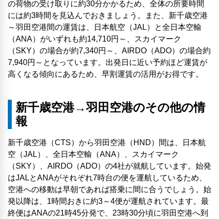
の荷物の受け取りに約30分かかるため、全体の所要時間
には約3時間を見込んでおきましょう。また、新千歳空港
～羽田空港間の運賃は、日本航空（JAL）と全日本空輸
（ANA）がいずれも約14,710円～、スカイマーク
（SKY）の場合が約7,340円～、AIRDO（ADO）の場合約
7,940円～となっています。出発日に近い予約ほど運賃が
高くなる傾向にあるため、早割運賃の活用がお得です。
新千歳空港→羽田空港のその他の情
報
新千歳空港（CTS）から羽田空港（HND）間は、日本航
空（JAL）、全日本空輸（ANA）、スカイマーク
（SKY）、AIRDO（ADO）の4社が就航しています。始発
はJALとANAがそれぞれ7時台の便を運航しているため、
空港への移動は早朝であれば搭乗に間に合うでしょう。始
発以降は、1時間おきに約3～4便が運航されています。最
終便はANAの21時45分発で、23時30分頃に羽田空港へ到