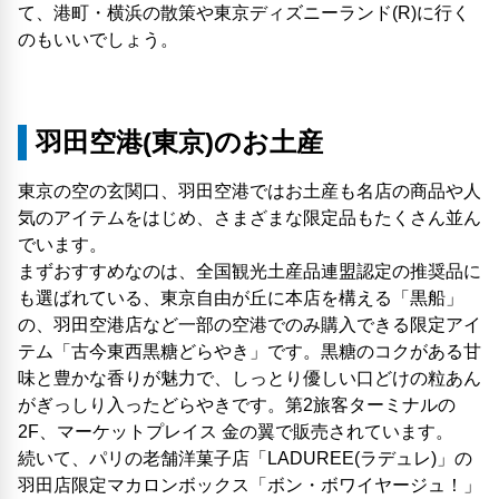
て、港町・横浜の散策や東京ディズニーランド(R)に行く
のもいいでしょう。
羽田空港(東京)のお土産
東京の空の玄関口、羽田空港ではお土産も名店の商品や人
気のアイテムをはじめ、さまざまな限定品もたくさん並ん
でいます。
まずおすすめなのは、全国観光土産品連盟認定の推奨品に
も選ばれている、東京自由が丘に本店を構える「黒船」
の、羽田空港店など一部の空港でのみ購入できる限定アイ
テム「古今東西黒糖どらやき」です。黒糖のコクがある甘
味と豊かな香りが魅力で、しっとり優しい口どけの粒あん
がぎっしり入ったどらやきです。第2旅客ターミナルの
2F、マーケットプレイス 金の翼で販売されています。
続いて、パリの老舗洋菓子店「LADUREE(ラデュレ)」の
羽田店限定マカロンボックス「ボン・ボワイヤージュ！」