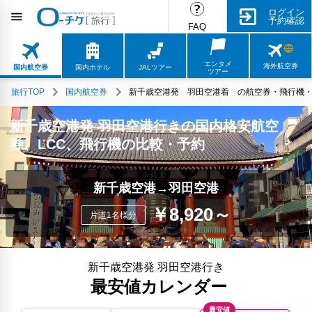
ログイン
予約確認
FAQ
エンタメ
海外航空券
国内航空券
国内ホテル
JALツアー
ツアー
旅行TOP
国内航空券
新千歳空港発 羽田空港着 の航空券・飛行機・L
新千歳空港発 羽田空港行きの国内格安航空
券、LCC、飛行機の比較・予約
新千歳空港→羽田空港
￥8,920～
片道1名様分
新千歳空港発 羽田空港行き
最安値カレンダー
最安値