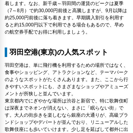
着します。なお、新千歳～羽田間の運賃のピークは夏季
（7～8月）で約30,000円前後と高騰しますが、9月以降は
約25,000円前後に落ち着きます。早期購入割引を利用す
ると約15,000円以下で利用できる場合もあるので、早め
の航空券手配でお得に利用しましょう。
羽田空港(東京)の人気スポット
羽田空港は、単に飛行機を利用するための場所ではなく、
食事やショッピング、アトラクションなど、テーマパーク
のようなスポットがたくさんあります。また、ここから行
きやすいスポットにも、さまざまなショップやアミューズ
メントが所狭しと並んでいます。
東京都内でにぎやかな場所は渋谷と新宿で、特に歌舞伎町
は深夜までネオンが消えない、まさに「眠らない​街」で
す。大人の街歩きを楽しむなら銀座の大通りが、高級ブラ
ンドショップやデパートが並んでおり、リニューアルした
歌舞伎座にも歩いていけます。少し足を延ばして都外に出