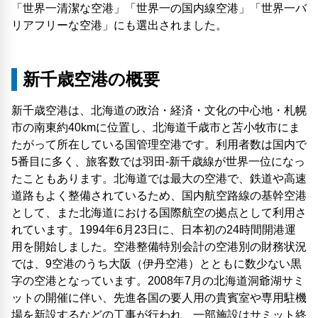
「世界一清潔な空港」「世界一の国内線空港」「世界一バ
リアフリーな空港」にも選出されました。
新千歳空港の概要
新千歳空港は、北海道の政治・経済・文化の中心地・札幌
市の南東約40kmに位置し、北海道千歳市と苫小牧市にま
たがって所在している国管理空港です。利用者数は国内で
5番目に多く、旅客数では羽田-新千歳線が世界一位になっ
たこともあります。北海道では最大の空港で、鉄道や高速
道路もよく整備されているため、国内航空路線の基幹空港
として、また北海道における国際航空の拠点として利用さ
れています。1994年6月23日に、日本初の24時間開港運
用を開始しました。空港整備特別会計の空港別の財務状況
では、9空港のうち大阪（伊丹空港）とともに数少ない黒
字の空港となっています。2008年7月の北海道洞爺湖サミ
ットの開催に伴い、先進各国の要人用の貴賓室や専用駐機
場を新設するなどの工事が行われ、一部施設はサミット終