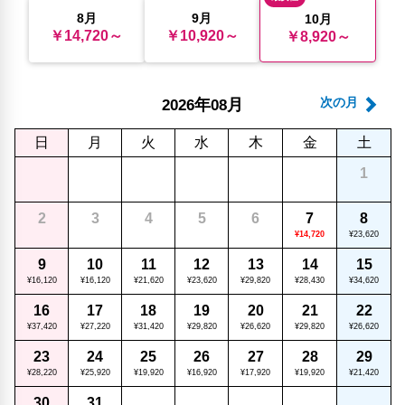
8月
9月
10月
￥14,720～
￥10,920～
￥8,920～
年
月
次の月
2026
08
日
月
火
水
木
金
土
1
2
3
4
5
6
7
8
¥14,720
¥23,620
9
10
11
12
13
14
15
¥16,120
¥16,120
¥21,620
¥23,620
¥29,820
¥28,430
¥34,620
16
17
18
19
20
21
22
¥37,420
¥27,220
¥31,420
¥29,820
¥26,620
¥29,820
¥26,620
23
24
25
26
27
28
29
¥28,220
¥25,920
¥19,920
¥16,920
¥17,920
¥19,920
¥21,420
30
31