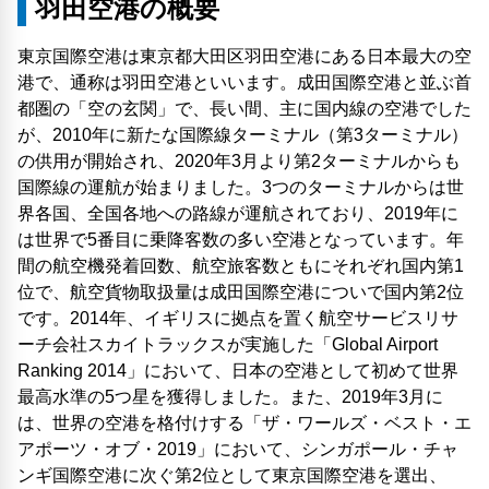
羽田空港の概要
東京国際空港は東京都大田区羽田空港にある日本最大の空
港で、通称は羽田空港といいます。成田国際空港と並ぶ首
都圏の「空の玄関」で、長い間、主に国内線の空港でした
が、2010年に新たな国際線ターミナル（第3ターミナル）
の供用が開始され、2020年3月より第2ターミナルからも
国際線の運航が始まりました。3つのターミナルからは世
界各国、全国各地への路線が運航されており、2019年に
は世界で5番目に乗降客数の多い空港となっています。年
間の航空機発着回数、航空旅客数ともにそれぞれ国内第1
位で、航空貨物取扱量は成田国際空港についで国内第2位
です。2014年、イギリスに拠点を置く航空サービスリサ
ーチ会社スカイトラックスが実施した「Global Airport
Ranking 2014」において、日本の空港として初めて世界
最高水準の5つ星を獲得しました。また、2019年3月に
は、世界の空港を格付けする「ザ・ワールズ・ベスト・エ
アポーツ・オブ・2019」において、シンガポール・チャ
ンギ国際空港に次ぐ第2位として東京国際空港を選出、