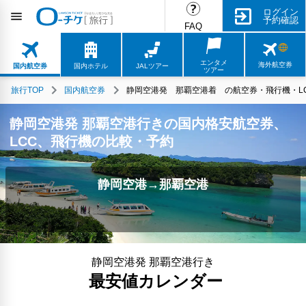
ログイン
予約確認
FAQ
エンタメ
海外航空券
国内航空券
国内ホテル
JALツアー
ツアー
旅行TOP
国内航空券
静岡空港発 那覇空港着 の航空券・飛行機・LC
静岡空港発 那覇空港行きの国内格安航空券、
LCC、飛行機の比較・予約
静岡空港→那覇空港
静岡空港発 那覇空港行き
最安値カレンダー