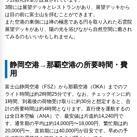
3階には展望デッキとレストランがあり、展望デッキから
は目の前に富士山を拝むことができます。
また空港の東側には禅の極意である円を取り入れた石雲院
展望デッキがあり、陽の光を浴びながら自然空間に癒され
てみるのもいいかもしれません。
静岡空港→那覇空港の所要時間・費
用
富士山静岡空港（FSZ）から那覇空港（OKA）までのフ
ライト時間は約2時間25分です。なお、チェックインに約
1時間、到着後の荷物受け取りに約30分と想定すると、合
計の所要時間は約4時間となります。直行便を運航するの
は全日本空輸（ANA）で、最安値は片道約14,240円で
す。通常期の平均は約14,000円〜18,000円、繁忙期は約
20,000円〜、直前期には40,000円が目安です。早めの予