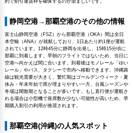
約で割引運賃枠を確保するのが望ましいです。
静岡空港→那覇空港のその他の情報
富士山静岡空港（FSZ）から那覇空港（OKA）間は全日
本空輸（ANA）が就航しており、1日あたり約1便が運航
されています。12時45分に静岡を出発し、15時15分頃に
那覇に到着します。早朝のフライトではないため、当日に
空港へ向かえば間に合います。到着後はモノレール「ゆい
レール」やバス、タクシーで市内へ移動できます。沖縄路
線は観光需要が大きく、繁忙期はゴールデンウィーク・夏
休み・年末年始で席が埋まりやすい一方、台風シーズンや
冬場は閑散期となることが多いです。もし直行便が運航さ
れる場合は小型機で座席数が少ない可能性が高いため、早
期購入割引の利用が推奨されます。
那覇空港(沖縄)の人気スポット