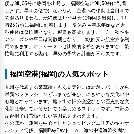
便は8時05分に静岡を出発し、福岡空港に9時50分に到着
します。早朝の便ではないため、空港への移動は当日朝で
問題ありません。最終便は17時40分に静岡を出発し、19
時25分頃に福岡に到着します。夏休みや年末年始など大
型連休は繁忙期となり、運賃も高騰します。一方、秋〜冬
のシーズンや平日は閑散期となり、比較的安い航空券を利
用できます。オフシーズンは比較的余裕がありますが、繁
忙期に利用する際は、早めの予約と計画が不可欠です。
福岡空港(福岡)の人気スポット
九州を代表する繁華街でもある天神には老舗デパートから
最新のファッションビルまでが並び、にぎやかな文化の中
心地となっています。地下街や旧公会堂などの歴史的な文
化財は歩いているだけでも楽しめるスポットです。中洲の
屋台街では昔懐かしい雰囲気を味わえます。
そのほか、運河を中心としたショッピングエリアのキャナ
ルシティ博多、福岡PayPayドーム、海の中道海浜公園な