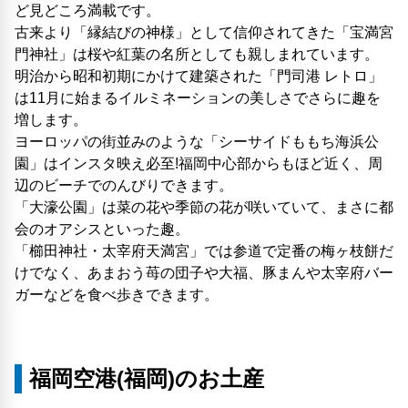
ど見どころ満載です。
古来より「縁結びの神様」として信仰されてきた「宝満宮
門神社」は桜や紅葉の名所としても親しまれています。
明治から昭和初期にかけて建築された「門司港 レトロ」
は11月に始まるイルミネーションの美しさでさらに趣を
増します。
ヨーロッパの街並みのような「シーサイドももち海浜公
園」はインスタ映え必至!福岡中心部からもほど近く、周
辺のビーチでのんびりできます。
「大濠公園」は菜の花や季節の花が咲いていて、まさに都
会のオアシスといった趣。
「櫛田神社・太宰府天満宮」では参道で定番の梅ヶ枝餅だ
けでなく、あまおう苺の団子や大福、豚まんや太宰府バー
ガーなどを食べ歩きできます。
福岡空港(福岡)のお土産