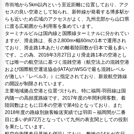
市街地から5km以内という至近距離に位置しており、アク
セスの良い空港として知られ、新幹線が発着する博多駅か
らも近いため広域のアクセスがよく、九州北部から山口県
に渡る広範囲から利用客を集めています。
ターミナルビルは国内線と国際線ターミナルに分かれてい
ますが、滑走路は、長さ2,800m×幅60mの1本で運用され
ており、滑走路1本あたりの離着陸回数が日本で最も多い
です。この為、2016年3月27日より滑走路1本の空港とし
ては唯一の航空法に基づく混雑空港（航空法上の混雑空港
および国際航空運送協会(IATA)のWSGで最も混雑レベル
が激しい「レベル3」）に指定されており、新規航空路線
の開設が制限されています。
主要地域拠点空港と位置づけられ、特に福岡-羽田線は国
内随一の高頻度路線です。2017年度の年間利用客数、着
陸回数はともに日本の空港で第4位となっており、また
2018年度の路線別旅客輸送実績では羽田～福岡間が二番
目に多い約872万となっていて九州の表玄関としての役割
を果たしています。
航空自衛隊春日基地を併設しており、敷地の14％が在日