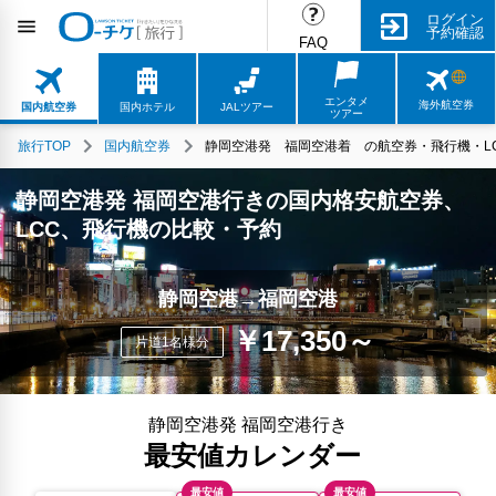
ログイン
予約確認
FAQ
エンタメ
海外航空券
国内航空券
国内ホテル
JALツアー
ツアー
旅行TOP
国内航空券
静岡空港発 福岡空港着 の航空券・飛行機・LC
静岡空港発 福岡空港行きの国内格安航空券、
LCC、飛行機の比較・予約
静岡空港→福岡空港
￥17,350～
片道1名様分
静岡空港発 福岡空港行き
最安値カレンダー
最安値
最安値