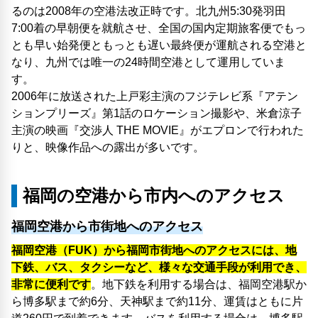
るのは2008年の空港法改正時です。北九州5:30発羽田
7:00着の早朝便を就航させ、全国の国内定期旅客便でもっ
とも早い始発便ともっとも遅い最終便が運航される空港と
なり、九州では唯一の24時間空港として運用していま
す。
2006年に放送された上戸彩主演のフジテレビ系『アテン
ションプリーズ』第1話のロケーション撮影や、米倉涼子
主演の映画『交渉人 THE MOVIE』がエプロンで行われた
りと、映像作品への露出が多いです。
福岡の空港から市内へのアクセス
福岡空港から市街地へのアクセス
福岡空港（FUK）から福岡市街地へのアクセスには、地
下鉄、バス、タクシーなど、様々な交通手段が利用でき、
非常に便利です
。地下鉄を利用する場合は、福岡空港駅か
ら博多駅まで約6分、天神駅まで約11分、運賃はともに片