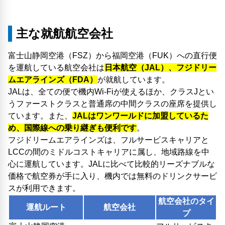
主な就航航空会社
富士山静岡空港（FSZ）から福岡空港（FUK）への直行便
を運航している航空会社は
日本航空（JAL）、フジドリー
ムエアラインズ（FDA）
が就航しています。
JALは、全ての便で機内Wi-Fiが使えるほか、クラスJとい
うファーストクラスと普通席の中間クラスの座席を提供し
ています。また、
JALはワンワールドに加盟しているた
め、国際線への乗り継ぎも便利です
。
フジドリームエアラインズは、フルサービスキャリアと
LCCの間のミドルコストキャリアに属し、地域路線を中
心に運航しています。JALに比べて比較的リーズナブルな
価格で航空券が手に入り、機内では無料のドリンクサービ
スが利用できます。
航空会社のタイ
運航ルート
航空会社
プ