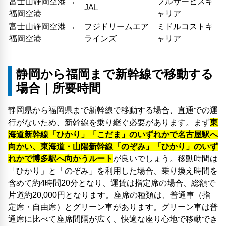
富士山静岡空港 →
フルサービスキ
JAL
福岡空港
ャリア
富士山静岡空港 →
フジドリームエア
ミドルコストキ
福岡空港
ラインズ
ャリア
静岡から福岡まで新幹線で移動する
場合｜所要時間
静岡県から福岡県まで新幹線で移動する場合、直通での運
行がないため、新幹線を乗り継ぐ必要があります。まず
東
海道新幹線「ひかり」「こだま」のいずれかで名古屋駅へ
向かい、東海道・山陽新幹線「のぞみ」「ひかり」のいず
れかで博多駅へ向かうルート
が良いでしょう。移動時間は
「ひかり」と「のぞみ」を利用した場合、乗り換え時間を
含めて約4時間20分となり、運賃は指定席の場合、総額で
片道約20,000円となります。座席の種類は、普通車（指
定席・自由席）とグリーン車があります。グリーン車は普
通席に比べて座席間隔が広く、快適な座り心地で移動でき