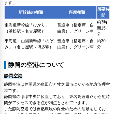
ます。
所要時
新幹線の種類
座席種類
間
約3時
東海道新幹線「ひかり」
普通車（指定席・自
間15
（浜松駅～名古屋駅）
由席）、グリーン車
分
東海道・山陽新幹線「のぞ
普通車（指定席・自
約30
み」（名古屋駅～博多駅）
由席）、グリーン車
分
静岡の空港について
静岡空港
静岡空港は静岡県の島田市と牧之原市にかかる地方管理空
港です。
静岡県のほぼ中央に位置しており、東名高速道路から短時
間がアクセスできる点が利点とされています。
また静岡空港では自然環境の保全のための活動をしてお