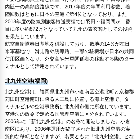
内随一の高頻度路線です。2017年度の年間利用客数、着
陸回数はともに日本の空港で第4位となっており、また
2018年度の路線別旅客輸送実績では羽田～福岡間が二番
目に多い約872万となっていて九州の表玄関としての役割
を果たしています。
航空自衛隊春日基地を併設しており、敷地の14％が在日
米軍基地で、滑走路や誘導路、一部の駐機場が日米の共同
使用区画となり、外交官や米軍関係者の移動する際のター
ミナルとして活用されています。
北九州空港(福岡)
北九州空港は、福岡県北九州市小倉南区空港北町と京都郡
苅田町空港南町に跨る人工島に位置する海上空港で、ター
ミナルビルや空港事務所は北九州市側に所在しています。
空港法の政令で定める国管理空港に区分されています。
2006年に「新北九州空港」の名称で開港しました。小倉
南区にあり、2006年運用が終了された旧北九州空港の実
質的な移転となりますが、名実ともに「北九州空港」とな