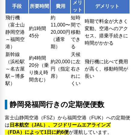
メリ
手段
所要時間
費用
デメリット
ット
飛行機
約
短時
時期で料金が大きく
（富士山
11,000〜
間で
約1時間
変動、空港へのアク
静岡空港
20,000円
移動
45分
セス、搭乗手続きに
～福岡空
（通常
でき
時間がかかる
港）
期）
る
新幹線
天候
約4時間
（浜松駅
約20,000
に左
飛行機に比べて費用
20分（乗
～名古屋
円（指定
右さ
が高く、移動時間が
り換え時
駅～博多
席）
れに
長い
間含む）
駅）
くい
静岡発福岡行きの定期便便数
富士山静岡空港（FSZ）から福岡空港（FUK）への定期便
は
日本航空（JAL）、フジドリームエアラインズ
（FDA）によって1日に約6便
が運航しています。