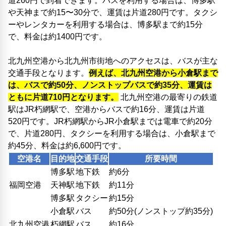
道260円で到着できます。バスを利用する場合は、博多駅
や天神まで約15〜30分で、運賃は片道280円です。タクシ
ーやレンタカーを利用する場合は、博多駅まで約15分
で、料金は約1400円です。
北九州空港から北九州市街地へのアクセスは、バスが主な
交通手段となります。
例えば、北九州空港から小倉駅まで
は、バスで約50分、ノンストップバスで約35分、運賃は
ともに片道710円となります。
北九州空港の最寄りの鉄道
駅はJR朽網駅で、空港からバスで約16分、運賃は片道
520円です。JR朽網駅からJR小倉駅までは電車で約20分
で、片道280円、タクシーを利用する場合は、小倉駅まで
約45分、料金は約6,600円です。
空港名
目的地
交通手段
所要時間
博多駅
地下鉄
約6分
福岡空港
天神駅
地下鉄
約11分
博多駅
タクシー
約15分
小倉駅
バス
約50分(ノンストップ約35分)
北九州空港
朽網駅
バス
約16分