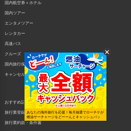
国内航空券＋ホテル
国内ツアー
エンタメツアー
レンタカー
高速バス
クルーズ
国内旅行保険
キャンセル保険
おすすめ記事一覧
旅行業登録証
あなたの海外旅行を応援！毎月抽選でローチケが
燃油サーチャージをどーーんとキャッシュバッ
ク！
旅行業約款・条件書