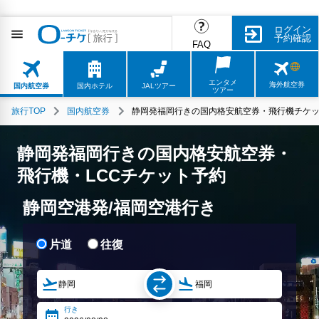
ログイン
予約確認
FAQ
エンタメ
海外航空券
国内航空券
国内ホテル
JALツアー
ツアー
旅行TOP
国内航空券
静岡発福岡行きの国内格安航空券・飛行機チケッ
静岡発福岡行きの国内格安航空券・
飛行機・LCCチケット予約
静岡空港発/福岡空港行き