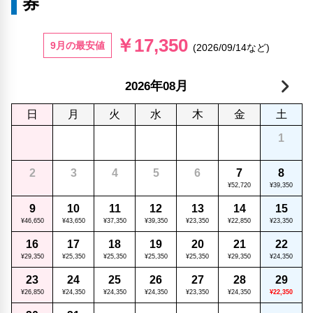
券
￥17,350
9月の最安値
(2026/09/14など)
年
月
2026
08
日
月
火
水
木
金
土
1
2
3
4
5
6
7
8
¥52,720
¥39,350
9
10
11
12
13
14
15
¥46,650
¥43,650
¥37,350
¥39,350
¥23,350
¥22,850
¥23,350
16
17
18
19
20
21
22
¥29,350
¥25,350
¥25,350
¥25,350
¥25,350
¥29,350
¥24,350
23
24
25
26
27
28
29
¥26,850
¥24,350
¥24,350
¥24,350
¥23,350
¥24,350
¥22,350