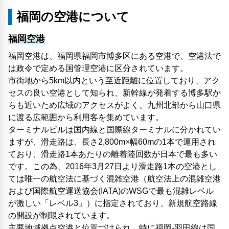
福岡の空港について
福岡空港
福岡空港は、福岡県福岡市博多区にある空港で、空港法で
は政令で定める国管理空港に区分されています。
市街地から5km以内という至近距離に位置しており、アク
セスの良い空港として知られ、新幹線が発着する博多駅か
らも近いため広域のアクセスがよく、九州北部から山口県
に渡る広範囲から利用客を集めています。
ターミナルビルは国内線と国際線ターミナルに分かれてい
ますが、滑走路は、長さ2,800m×幅60mの1本で運用され
ており、滑走路1本あたりの離着陸回数が日本で最も多い
です。この為、2016年3月27日より滑走路1本の空港とし
ては唯一の航空法に基づく混雑空港（航空法上の混雑空港
および国際航空運送協会(IATA)のWSGで最も混雑レベル
が激しい「レベル3」）に指定されており、新規航空路線
の開設が制限されています。
主要地域拠点空港と位置づけられ、特に福岡-羽田線は国