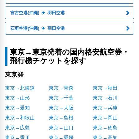
宮古空港(沖縄)
羽田空港
石垣空港(沖縄)
羽田空港
東京→東京発着の国内格安航空券・
飛行機チケットを探す
東京発
東京→北海道
東京→青森
東京→秋田
東京→山形
東京→千葉
東京→石川
東京→愛知
東京→大阪
東京→兵庫
東京→和歌山
東京→島根
東京→岡山
東京→広島
東京→山口
東京→徳島
東京→香川
東京→愛媛
東京→高知