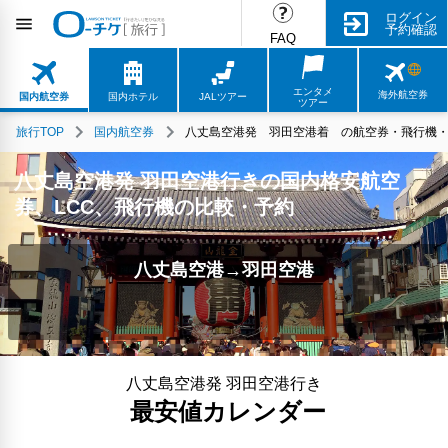
ログイン
予約確認
FAQ
エンタメ
海外航空券
国内航空券
国内ホテル
JALツアー
ツアー
旅行TOP
国内航空券
八丈島空港発 羽田空港着 の航空券・飛行機・L
八丈島空港発 羽田空港行きの国内格安航空
券、LCC、飛行機の比較・予約
八丈島空港→羽田空港
八丈島空港発 羽田空港行き
最安値カレンダー