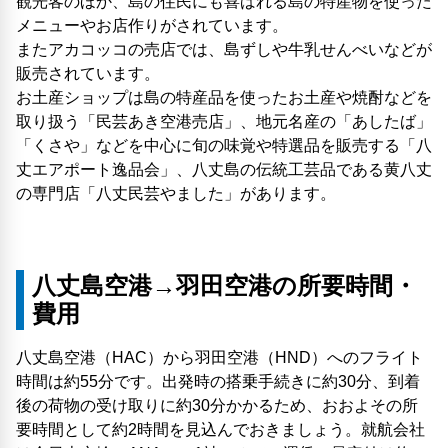
観光客のほか、島の住民にも喜ばれる島の特産物を使った
メニューやお店作りがされています。
またアカコッコの売店では、島ずしや牛乳せんべいなどが
販売されています。
お土産ショップは島の特産品を使ったお土産や焼酎などを
取り扱う「民芸あき空港売店」、地元名産の「あしたば」
「くさや」などを中心に旬の味覚や特選品を販売する「八
丈エアポート逸品会」、八丈島の伝統工芸品である黄八丈
の専門店「八丈民芸やました」があります。
八丈島空港→羽田空港の所要時間・
費用
八丈島空港（HAC）から羽田空港（HND）へのフライト
時間は約55分です。出発時の搭乗手続きに約30分、到着
後の荷物の受け取りに約30分かかるため、おおよその所
要時間として約2時間を見込んでおきましょう。就航会社