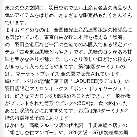
東京の空の玄関口、羽田空港ではお土産も名店の商品や人
気のアイテムをはじめ、さまざまな限定品もたくさん並ん
でいます。
まずおすすめなのは、全国観光土産品連盟認定の推奨品に
も選ばれている、東京自由が丘に本店を構える「黒船」
の、羽田空港店など一部の空港でのみ購入できる限定アイ
テム「古今東西黒糖どらやき」です。黒糖のコクがある甘
味と豊かな香りが魅力で、しっとり優しい口どけの粒あん
がぎっしり入ったどらやきです。第2旅客ターミナルの
2F、マーケットプレイス 金の翼で販売されています。
続いて、パリの老舗洋菓子店「LADUREE(ラデュレ)」の
羽田店限定マカロンボックス「ボン・ボワイヤージュ！」
は、好きなマカロンを6個詰めることができます。飛行機
がプリントされた筒形でピンクのBOXは、食べ終わった
あとは収納などにおすすめです。お店は第1ターミナル2
階の特選洋菓子館にあります。
ほかにも、高級フルーツ店の代名詞「千疋屋総本店」の
「絹ごし杏仁マンゴー」や、G20大阪・G7伊勢志摩の両