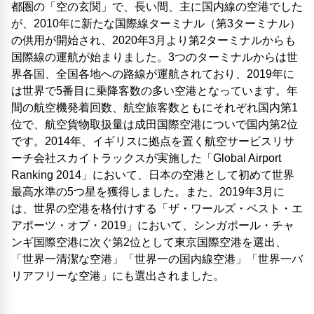
都圏の「空の玄関」で、長い間、主に国内線の空港でした
が、2010年に新たな国際線ターミナル（第3ターミナル）
の供用が開始され、2020年3月より第2ターミナルからも
国際線の運航が始まりました。3つのターミナルからは世
界各国、全国各地への路線が運航されており、2019年に
は世界で5番目に乗降客数の多い空港となっています。年
間の航空機発着回数、航空旅客数ともにそれぞれ国内第1
位で、航空貨物取扱量は成田国際空港についで国内第2位
です。2014年、イギリスに拠点を置く航空サービスリサ
ーチ会社スカイトラックスが実施した「Global Airport
Ranking 2014」において、日本の空港として初めて世界
最高水準の5つ星を獲得しました。また、2019年3月に
は、世界の空港を格付けする「ザ・ワールズ・ベスト・エ
アポーツ・オブ・2019」において、シンガポール・チャ
ンギ国際空港に次ぐ第2位として東京国際空港を選出、
「世界一清潔な空港」「世界一の国内線空港」「世界一バ
リアフリーな空港」にも選出されました。