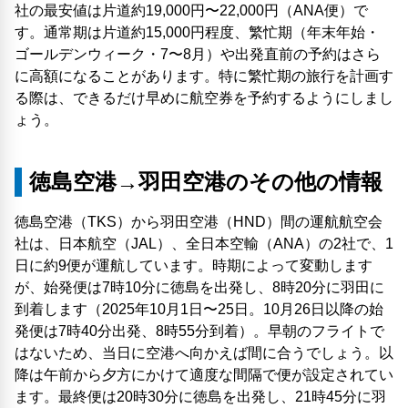
社の最安値は片道約19,000円〜22,000円（ANA便）で
す。通常期は片道約15,000円程度、繁忙期（年末年始・
ゴールデンウィーク・7〜8月）や出発直前の予約はさら
に高額になることがあります。特に繁忙期の旅行を計画す
る際は、できるだけ早めに航空券を予約するようにしまし
ょう。
徳島空港→羽田空港のその他の情報
徳島空港（TKS）から羽田空港（HND）間の運航航空会
社は、日本航空（JAL）、全日本空輸（ANA）の2社で、1
日に約9便が運航しています。時期によって変動します
が、始発便は7時10分に徳島を出発し、8時20分に羽田に
到着します（2025年10月1日〜25日。10月26日以降の始
発便は7時40分出発、8時55分到着）。早朝のフライトで
はないため、当日に空港へ向かえば間に合うでしょう。以
降は午前から夕方にかけて適度な間隔で便が設定されてい
ます。最終便は20時30分に徳島を出発し、21時45分に羽