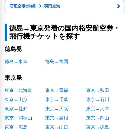
石垣空港(沖縄)
羽田空港
徳島→東京発着の国内格安航空券・
飛行機チケットを探す
徳島発
徳島→東京
徳島→福岡
東京発
東京→北海道
東京→青森
東京→秋田
東京→山形
東京→千葉
東京→石川
東京→愛知
東京→大阪
東京→兵庫
東京→和歌山
東京→島根
東京→岡山
東京→広島
東京→山口
東京→徳島