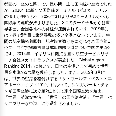
都圏の「空の玄関」で、長い間、主に国内線の空港でした
が、2010年に新たな国際線ターミナル（第3ターミナル）
の供用が開始され、2020年3月より第2ターミナルからも
国際線の運航が始まりました。3つのターミナルからは世
界各国、全国各地への路線が運航されており、2019年に
は世界で5番目に乗降客数の多い空港となっています。年
間の航空機発着回数、航空旅客数ともにそれぞれ国内第1
位で、航空貨物取扱量は成田国際空港についで国内第2位
です。2014年、イギリスに拠点を置く航空サービスリサ
ーチ会社スカイトラックスが実施した「Global Airport
Ranking 2014」において、日本の空港として初めて世界
最高水準の5つ星を獲得しました。また、2019年3月に
は、世界の空港を格付けする「ザ・ワールズ・ベスト・エ
アポーツ・オブ・2019」において、シンガポール・チャ
ンギ国際空港に次ぐ第2位として東京国際空港を選出、
「世界一清潔な空港」「世界一の国内線空港」「世界一バ
リアフリーな空港」にも選出されました。