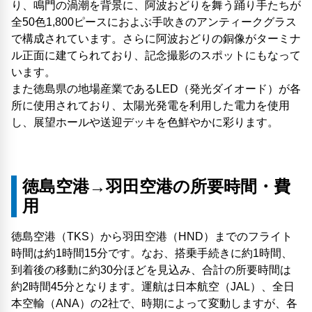
り、鳴門の渦潮を背景に、阿波おどりを舞う踊り手たちが
全50色1,800ピースにおよぶ手吹きのアンティークグラス
で構成されています。さらに阿波おどりの銅像がターミナ
ル正面に建てられており、記念撮影のスポットにもなって
います。
また徳島県の地場産業であるLED（発光ダイオード）が各
所に使用されており、太陽光発電を利用した電力を使用
し、展望ホールや送迎デッキを色鮮やかに彩ります。
徳島空港→羽田空港の所要時間・費
用
徳島空港（TKS）から羽田空港（HND）までのフライト
時間は約1時間15分です。なお、搭乗手続きに約1時間、
到着後の移動に約30分ほどを見込み、合計の所要時間は
約2時間45分となります。運航は日本航空（JAL）、全日
本空輸（ANA）の2社で、時期によって変動しますが、各