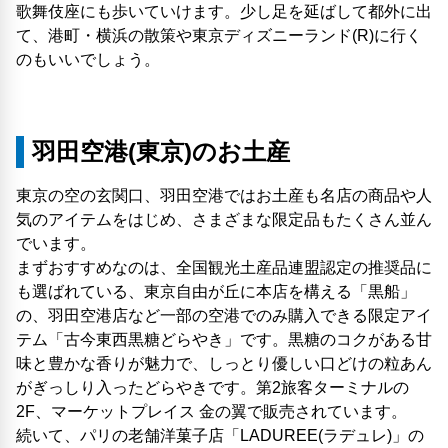
歌舞伎座にも歩いていけます。少し足を延ばして都外に出
て、港町・横浜の散策や東京ディズニーランド(R)に行く
のもいいでしょう。
羽田空港(東京)のお土産
東京の空の玄関口、羽田空港ではお土産も名店の商品や人
気のアイテムをはじめ、さまざまな限定品もたくさん並ん
でいます。
まずおすすめなのは、全国観光土産品連盟認定の推奨品に
も選ばれている、東京自由が丘に本店を構える「黒船」
の、羽田空港店など一部の空港でのみ購入できる限定アイ
テム「古今東西黒糖どらやき」です。黒糖のコクがある甘
味と豊かな香りが魅力で、しっとり優しい口どけの粒あん
がぎっしり入ったどらやきです。第2旅客ターミナルの
2F、マーケットプレイス 金の翼で販売されています。
続いて、パリの老舗洋菓子店「LADUREE(ラデュレ)」の