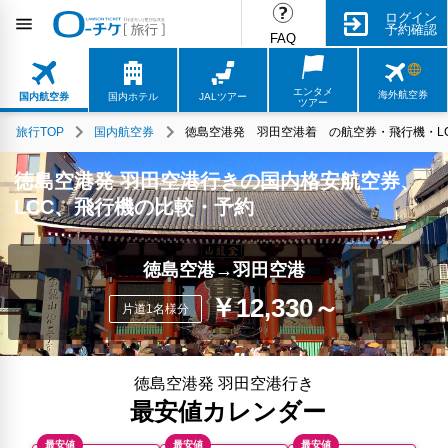
ログイン
予約確認
FAQ
エンタメ
海外航空券
国内航空券
国内ホテル
JALツアー
ツアー
旅行TOP
国内航空券
徳島空港発 羽田空港着 の航空券・飛行機・LC
徳島空港発 羽田空港行きの国内格安航空券、
LCC、飛行機の比較・予約
徳島空港→羽田空港
￥12,330～
片道1名様分
徳島空港発 羽田空港行き
最安値カレンダー
最安値
最安値
最安値