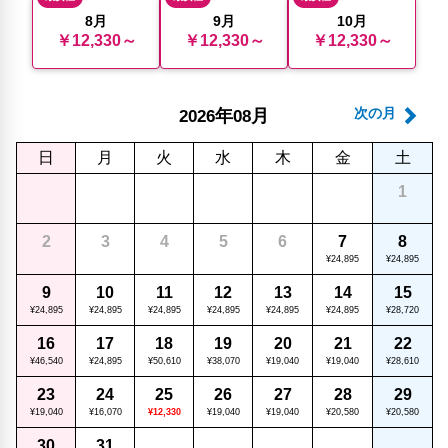
8月
9月
10月
￥12,330～
￥12,330～
￥12,330～
年
月
次の月
2026
08
日
月
火
水
木
金
土
1
2
3
4
5
6
7
8
¥24,895
¥24,895
9
10
11
12
13
14
15
¥24,895
¥24,895
¥24,895
¥24,895
¥24,895
¥24,895
¥28,720
16
17
18
19
20
21
22
¥46,540
¥24,895
¥50,610
¥38,070
¥19,040
¥19,040
¥28,610
23
24
25
26
27
28
29
¥19,040
¥16,070
¥12,330
¥19,040
¥19,040
¥20,580
¥20,580
30
31