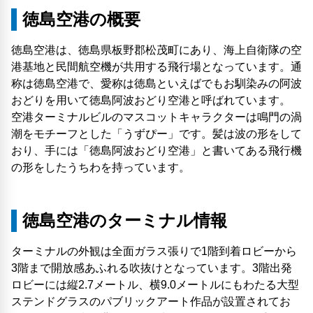
徳島空港の概要
徳島空港は、徳島県板野郡松茂町にあり、海上自衛隊の空
港基地と民間航空機が共用する飛行場となっています。通
称は徳島空港で、愛称は徳島といえばでもお馴染みの阿波
おどりを用いて徳島阿波おどり空港と呼ばれています。
空港ターミナルビルのマスコットキャラクターは鳴門の渦
潮をモチーフとした「うずぴー」です。髪は波の形をして
おり、手には「徳島阿波おどり空港」と書いてある飛行機
の形をしたうちわを持っています。
徳島空港のターミナル情報
ターミナルの外観は全面ガラス張りで1階到着ロビーから
3階まで開放感あふれる吹抜けとなっています。3階出発
ロビーには縦2.7メートル、横9.0メートルにもわたる大型
ステンドグラスのパブリックアート作品が設置されてお