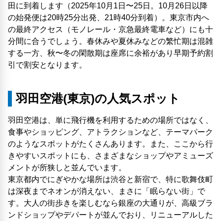
田に到着します（2025年10月1日〜25日。10月26日以降
の始発便は20時25分出発、21時40分到着）。東京市内へ
の最終アクセス（モノレール・京急最終電車など）にも十
分間に合うでしょう。春休みや夏休みなどの繁忙期は混雑
する一方、秋〜冬の閑散期は座席に余裕があり早期予約割
引で割安となります。
羽田空港(東京)の人気スポット
羽田空港は、単に飛行機を利用するための場所ではなく、
食事やショッピング、アトラクションなど、テーマパーク
のようなスポットがたくさんあります。また、ここから行
きやすいスポットにも、さまざまなショップやアミューズ
メントが所狭しと並んでいます。
東京都内でにぎやかな場所は渋谷と新宿で、特に歌舞伎町
は深夜までネオンが消えない、まさに「眠らない​街」で
す。大人の街歩きを楽しむなら銀座の大通りが、高級ブラ
ンドショップやデパートが並んでおり、リニューアルした