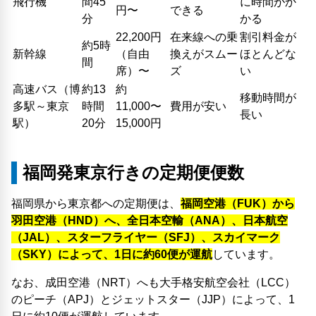
飛行機
間45
に時間がか
円〜
できる
分
かる
22,200円
在来線への乗
割引料金が
約5時
新幹線
（自由
換えがスムー
ほとんどな
間
席）〜
ズ
い
高速バス（博
約13
約
移動時間が
多駅～東京
時間
11,000〜
費用が安い
長い
駅）
20分
15,000円
福岡発東京行きの定期便便数
福岡県から東京都への定期便は、
福岡空港（FUK）から
羽田空港（HND）へ、全日本空輸（ANA）、日本航空
（JAL）、スターフライヤー（SFJ）、スカイマーク
（SKY）によって、1日に約60便が運航
しています。
なお、成田空港（NRT）へも大手格安航空会社（LCC）
のピーチ（APJ）とジェットスター（JJP）によって、1