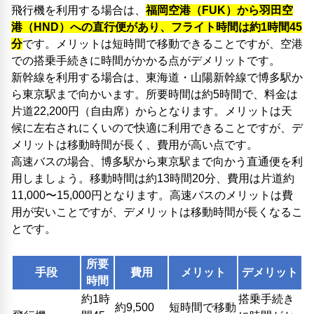
飛行機を利用する場合は、
福岡空港（FUK）から羽田空
港（HND）への直行便があり、フライト時間は約1時間45
分
です。メリットは短時間で移動できることですが、空港
での搭乗手続きに時間がかかる点がデメリットです。
新幹線を利用する場合は、東海道・山陽新幹線で博多駅か
ら東京駅まで向かいます。所要時間は約5時間で、料金は
片道22,200円（自由席）からとなります。メリットは天
候に左右されにくいので快適に利用できることですが、デ
メリットは移動時間が長く、費用が高い点です。
高速バスの場合、博多駅から東京駅まで向かう直通便を利
用しましょう。移動時間は約13時間20分、費用は片道約
11,000〜15,000円となります。高速バスのメリットは費
用が安いことですが、デメリットは移動時間が長くなるこ
とです。
所要
手段
費用
メリット
デメリット
時間
約1時
搭乗手続き
約9,500
短時間で移動