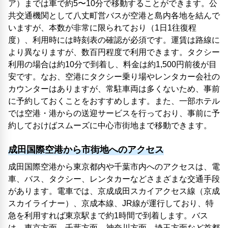
ア）までは車で約5〜10分で移動することができます。公
共交通機関として八丈町営バスが空港と島内各地を結んで
いますが、本数が非常に限られており（1日1往復程
度）、利用時には時刻表の確認が必須です。運賃は路線に
より異なりますが、数百円程度で利用できます。タクシー
利用の場合は約10分で到着し、料金は約1,500円前後が目
安です。なお、空港にタクシー乗り場やレンタカー会社の
カウンターはありますが、常駐車両は多くないため、事前
に予約しておくことをおすすめします。また、一部ホテル
では空港・港からの送迎サービスを行っており、事前に予
約しておけばスムーズに中心市街地まで移動できます。
成田国際空港から市街地へのアクセス
成田国際空港から東京都内や千葉市内へのアクセスは、電
車、バス、タクシー、レンタカーなどさまざまな交通手段
があります。電車では、京成成田スカイアクセス線（京成
スカイライナー）、京成本線、JR線が運行しており、特
急を利用すれば東京駅まで約1時間で到着します。バス
は、東京方面、千葉方面、神奈川方面、埼玉方面など首都