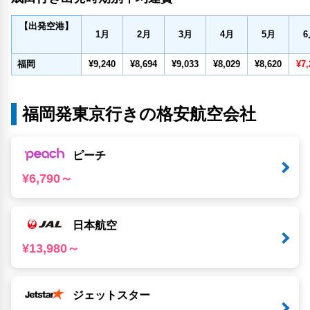
【出発空港】
1
月
2
月
3
月
4
月
5
月
6
福岡
¥9,240
¥8,694
¥9,033
¥8,029
¥8,620
¥7,
福岡発東京行きの格安航空会社
ピーチ
¥6,790～
日本航空
¥13,980～
ジェットスター