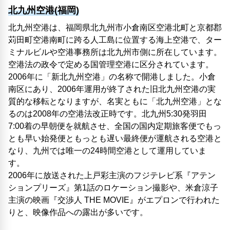
北九州空港(福岡)
北九州空港は、福岡県北九州市小倉南区空港北町と京都郡
苅田町空港南町に跨る人工島に位置する海上空港で、ター
ミナルビルや空港事務所は北九州市側に所在しています。
空港法の政令で定める国管理空港に区分されています。
2006年に「新北九州空港」の名称で開港しました。小倉
南区にあり、2006年運用が終了された旧北九州空港の実
質的な移転となりますが、名実ともに「北九州空港」とな
るのは2008年の空港法改正時です。北九州5:30発羽田
7:00着の早朝便を就航させ、全国の国内定期旅客便でもっ
とも早い始発便ともっとも遅い最終便が運航される空港と
なり、九州では唯一の24時間空港として運用していま
す。
2006年に放送された上戸彩主演のフジテレビ系『アテン
ションプリーズ』第1話のロケーション撮影や、米倉涼子
主演の映画『交渉人 THE MOVIE』がエプロンで行われた
りと、映像作品への露出が多いです。