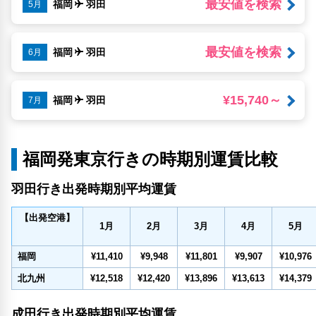
最安値を検索
福岡
羽田
5月
最安値を検索
福岡
羽田
6月
¥15,740～
福岡
羽田
7月
福岡発東京行きの時期別運賃比較
羽田行き出発時期別平均運賃
【出発空港】
1
月
2
月
3
月
4
月
5
月
福岡
¥11,410
¥9,948
¥11,801
¥9,907
¥10,976
北九州
¥12,518
¥12,420
¥13,896
¥13,613
¥14,379
成田行き出発時期別平均運賃