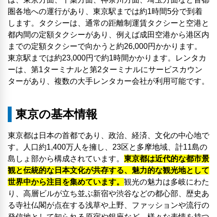
圏各地への運行があり、東京駅までは約1時間5分で到着
します。タクシーは、通常の距離制運賃タクシーと空港と
都内間の定額タクシーがあり、例えば成田空港から港区内
までの定額タクシーで向かうと約26,000円かかります。
東京駅までは約23,000円で約1時間かかります。レンタカ
ーは、第1ターミナルと第2ターミナルにサービスカウン
ターがあり、複数の大手レンタカー会社が利用可能です。
東京の基本情報
東京都は日本の首都であり、政治、経済、文化の中心地で
す。人口約1,400万人を擁し、23区と多摩地域、計11島の
島しょ部から構成されています。
東京都は近代的な都市景
観と伝統的な日本文化が共存する、魅力的な観光地として
世界中から注目を集めています。
観光の魅力は多岐にわた
り、高層ビルが立ち並ぶ新宿や渋谷などの都心部、歴史あ
る寺社仏閣が点在する浅草や上野、ファッションや流行の
発信地として知られる原宿や銀座など、様々な表情を持つ