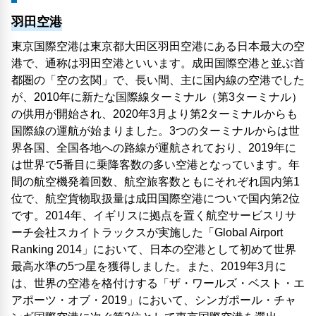
羽田空港
東京国際空港は東京都大田区羽田空港にある日本最大の空
港で、通称は羽田空港といいます。成田国際空港と並ぶ首
都圏の「空の玄関」で、長い間、主に国内線の空港でした
が、2010年に新たな国際線ターミナル（第3ターミナル）
の供用が開始され、2020年3月より第2ターミナルからも
国際線の運航が始まりました。3つのターミナルからは世
界各国、全国各地への路線が運航されており、2019年に
は世界で5番目に乗降客数の多い空港となっています。年
間の航空機発着回数、航空旅客数ともにそれぞれ国内第1
位で、航空貨物取扱量は成田国際空港についで国内第2位
です。2014年、イギリスに拠点を置く航空サービスリサ
ーチ会社スカイトラックスが実施した「Global Airport
Ranking 2014」において、日本の空港として初めて世界
最高水準の5つ星を獲得しました。また、2019年3月に
は、世界の空港を格付けする「ザ・ワールズ・ベスト・エ
アポーツ・オブ・2019」において、シンガポール・チャ