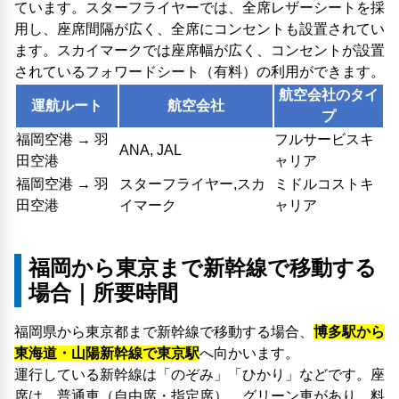
ています。スターフライヤーでは、全席レザーシートを採
用し、座席間隔が広く、全席にコンセントも設置されてい
ます。スカイマークでは座席幅が広く、コンセントが設置
されているフォワードシート（有料）の利用ができます。
航空会社のタイ
運航ルート
航空会社
プ
福岡空港 → 羽
フルサービスキ
ANA, JAL
田空港
ャリア
福岡空港 → 羽
スターフライヤー,スカ
ミドルコストキ
田空港
イマーク
ャリア
福岡から東京まで新幹線で移動する
場合｜所要時間
福岡県から東京都まで新幹線で移動する場合、
博多駅から
東海道・山陽新幹線で東京駅
へ向かいます。
運行している新幹線は「のぞみ」「ひかり」などです。座
席は、普通車（自由席・指定席）、グリーン車があり、料