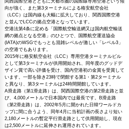
関西国際空港とともに大都市圏の国際線専用空港という傾
向が強く、また第3ターミナルによる格安航空会社
（LCC）は国内線も大幅に拡大しており、関西国際空港
と並んでLCCの拠点空港となっています。
空港法第4条に定める「国際航空輸送網又は国内航空輸送
網の拠点となる空港」のひとつで、国際航空運送協会
(IATA)のWSGでもっとも混雑レベルが激しい「レベル3」
の空港でもあります。
2015年に格安航空会社（LCC）専用空港ターミナルビル
として第3ターミナルが供用開始され、同年度のグッドデ
ザイン賞で高い評価を受け、国内空港初の金賞を受賞して
います。一部を除き23時で閉館する第1・第2ターミナル
と異なり、第3ターミナルは24時間開館しています。
A滑走路（第1滑走路）は、関西国際空港の第2滑走路と並
び、4,000メートルで日本国内では最長です。B滑走路
（第2滑走路）は、2002年5月に開かれた日韓ワールドカ
ップに間に合うよう、同年4月に当初計画の長さより短い
2,180メートルの暫定平行滑走路として供用開始し、現在
は2,500メートルに延伸され運用されています。