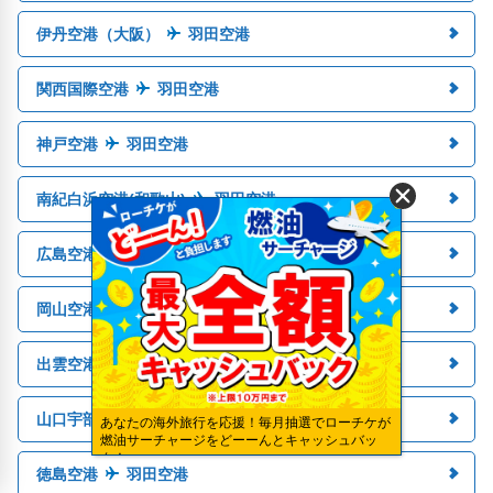
伊丹空港（大阪）
羽田空港
関西国際空港
羽田空港
神戸空港
羽田空港
南紀白浜空港(和歌山)
羽田空港
広島空港
羽田空港
岡山空港
羽田空港
出雲空港(島根)
羽田空港
山口宇部空港
羽田空港
あなたの海外旅行を応援！毎月抽選でローチケが
燃油サーチャージをどーーんとキャッシュバッ
ク！
徳島空港
羽田空港