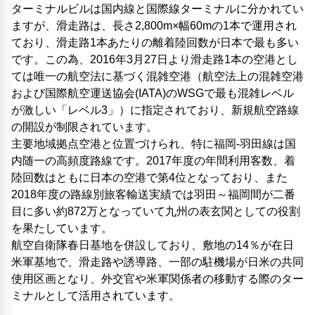
ターミナルビルは国内線と国際線ターミナルに分かれてい
ますが、滑走路は、長さ2,800m×幅60mの1本で運用され
ており、滑走路1本あたりの離着陸回数が日本で最も多い
です。この為、2016年3月27日より滑走路1本の空港とし
ては唯一の航空法に基づく混雑空港（航空法上の混雑空港
および国際航空運送協会(IATA)のWSGで最も混雑レベル
が激しい「レベル3」）に指定されており、新規航空路線
の開設が制限されています。
主要地域拠点空港と位置づけられ、特に福岡-羽田線は国
内随一の高頻度路線です。2017年度の年間利用客数、着
陸回数はともに日本の空港で第4位となっており、また
2018年度の路線別旅客輸送実績では羽田～福岡間が二番
目に多い約872万となっていて九州の表玄関としての役割
を果たしています。
航空自衛隊春日基地を併設しており、敷地の14％が在日
米軍基地で、滑走路や誘導路、一部の駐機場が日米の共同
使用区画となり、外交官や米軍関係者の移動する際のター
ミナルとして活用されています。