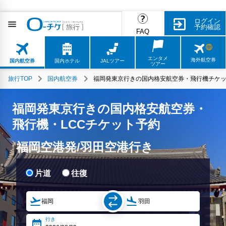
ログイン
予約確認
FAQ
エンタメ
海外航空券
国内航空券
国内ホテル
JALツアー
ツアー
旅行TOP
国内航空券
福岡発東京行きの国内格安航空券・飛行機チケッ
福岡発東京行きの国内格安航空券・
飛行機・LCCチケット予約
福岡空港発/羽田空港行き