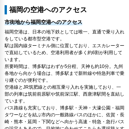
福岡の空港へのアクセス
市街地から福岡空港へのアクセス
福岡空港は、日本の地下鉄としては唯一、直通で乗り入れ
をしている都市型空港です。
駅は国内線ターミナル側に位置しており、エスカレーター
で直結しているため、空港利用者が多く約6割が利用して
います。
所要時間は、博多駅はわずか5分程、天神も約10分。九州
各地から向かう場合は、博多駅まで新幹線や特急列車で乗
り継ぐのが便利です。
空港線とJR筑肥線との相互乗り入れを実施しており、一
部の列車は筑前前原駅や筑前深江駅、西唐津駅間を直結し
ています。
バス路線も充実しており、博多駅・天神・大濠公園・福岡
タワーなどを結ぶ市内の一般路線バスのほかに、佐賀・長
崎・熊本・延岡・下関などへ向かう高速・特急・急行バス
の設定もあるので、目的地に合わせてこちらを選択肢とす