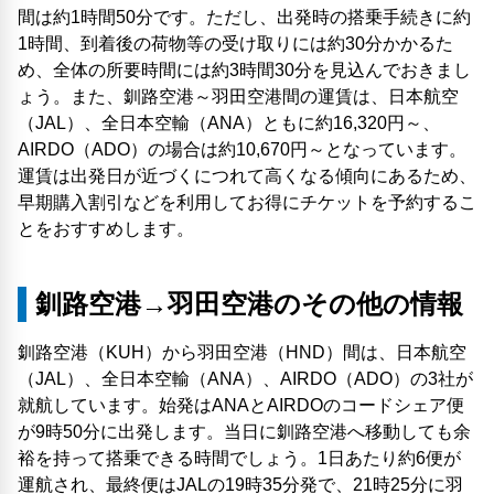
間は約1時間50分です。ただし、出発時の搭乗手続きに約
1時間、到着後の荷物等の受け取りには約30分かかるた
め、全体の所要時間には約3時間30分を見込んでおきまし
ょう。また、釧路空港～羽田空港間の運賃は、日本航空
（JAL）、全日本空輸（ANA）ともに約16,320円～、
AIRDO（ADO）の場合は約10,670円～となっています。
運賃は出発日が近づくにつれて高くなる傾向にあるため、
早期購入割引などを利用してお得にチケットを予約するこ
とをおすすめします。
釧路空港→羽田空港のその他の情報
釧路空港（KUH）から羽田空港（HND）間は、日本航空
（JAL）、全日本空輸（ANA）、AIRDO（ADO）の3社が
就航しています。始発はANAとAIRDOのコードシェア便
が9時50分に出発します。当日に釧路空港へ移動しても余
裕を持って搭乗できる時間でしょう。1日あたり約6便が
運航され、最終便はJALの19時35分発で、21時25分に羽