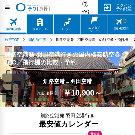
ログイン
予約確認
FAQ
エンタメ
海外航空券
国内航空券
国内ホテル
JALツアー
ツアー
旅行TOP
国内航空券
釧路空港発 羽田空港着 の航空券・飛行機・LC
釧路空港発 羽田空港行きの国内格安航空券、
LCC、飛行機の比較・予約
釧路空港→羽田空港
￥10,900～
片道1名様分
釧路空港発 羽田空港行き
最安値カレンダー
最安値