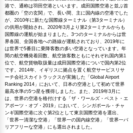
港で、通称は羽田空港といいます。成田国際空港と並ぶ首
都圏の「空の玄関」で、長い間、主に国内線の空港でした
が、2010年に新たな国際線ターミナル（第3ターミナル）
の供用が開始され、2020年3月より第2ターミナルからも
国際線の運航が始まりました。3つのターミナルからは世
界各国、全国各地への路線が運航されており、2019年に
は世界で5番目に乗降客数の多い空港となっています。年
間の航空機発着回数、航空旅客数ともにそれぞれ国内第1
位で、航空貨物取扱量は成田国際空港についで国内第2位
です。2014年、イギリスに拠点を置く航空サービスリサ
ーチ会社スカイトラックスが実施した「Global Airport
Ranking 2014」において、日本の空港として初めて世界
最高水準の5つ星を獲得しました。また、2019年3月に
は、世界の空港を格付けする「ザ・ワールズ・ベスト・エ
アポーツ・オブ・2019」において、シンガポール・チャ
ンギ国際空港に次ぐ第2位として東京国際空港を選出、
「世界一清潔な空港」「世界一の国内線空港」「世界一バ
リアフリーな空港」にも選出されました。