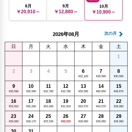
8月
9月
10月
￥20,910～
￥12,880～
￥10,900～
年
月
次の月
2026
08
日
月
火
水
木
金
土
1
2
3
4
5
6
7
8
¥32,100
¥30,590
¥30,590
9
10
11
12
13
14
15
¥30,590
¥30,590
¥32,790
¥32,790
¥30,590
¥60,950
¥46,870
16
17
18
19
20
21
22
¥52,810
¥30,260
¥52,040
¥31,910
¥43,570
¥43,570
¥28,060
23
24
25
26
27
28
29
¥28,060
¥28,170
¥25,530
¥20,910
¥28,060
¥28,060
¥28,060
30
31