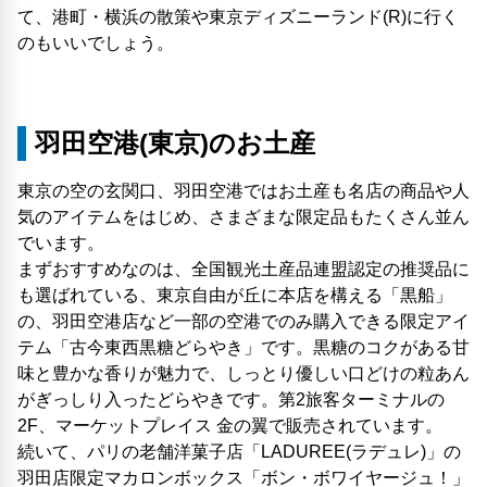
て、港町・横浜の散策や東京ディズニーランド(R)に行く
のもいいでしょう。
羽田空港(東京)のお土産
東京の空の玄関口、羽田空港ではお土産も名店の商品や人
気のアイテムをはじめ、さまざまな限定品もたくさん並ん
でいます。
まずおすすめなのは、全国観光土産品連盟認定の推奨品に
も選ばれている、東京自由が丘に本店を構える「黒船」
の、羽田空港店など一部の空港でのみ購入できる限定アイ
テム「古今東西黒糖どらやき」です。黒糖のコクがある甘
味と豊かな香りが魅力で、しっとり優しい口どけの粒あん
がぎっしり入ったどらやきです。第2旅客ターミナルの
2F、マーケットプレイス 金の翼で販売されています。
続いて、パリの老舗洋菓子店「LADUREE(ラデュレ)」の
羽田店限定マカロンボックス「ボン・ボワイヤージュ！」