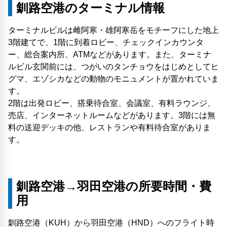
釧路空港のターミナル情報
ターミナルビルは雌阿寒・雄阿寒岳をモチーフにした地上
3階建てで、1階に到着ロビー、チェックインカウンタ
ー、総合案内所、ATMなどがあります。また、ターミナ
ルビル玄関前には、つがいのタンチョウをはじめとしてヒ
グマ、エゾシカなどの動物のモニュメントが置かれていま
す。
2階は出発ロビー、搭乗待合室、会議室、有料ラウンジ、
売店、インターネットルームなどがあります。3階には無
料の送迎デッキの他、レストランや有料待合室がありま
す。
釧路空港→羽田空港の所要時間・費
用
釧路空港（KUH）から羽田空港（HND）へのフライト時