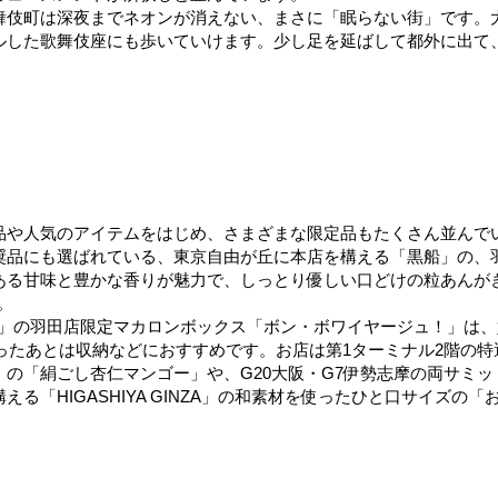
舞伎町は深夜までネオンが消えない、まさに「眠らない​街」です。
した歌舞伎座にも歩いていけます。少し足を延ばして都外に出て、
品や人気のアイテムをはじめ、さまざまな限定品もたくさん並んで
奨品にも選ばれている、東京自由が丘に本店を構える「黒船」の、
ある甘味と豊かな香りが魅力で、しっとり優しい口どけの粒あんが
。
ュレ)」の羽田店限定マカロンボックス「ボン・ボワイヤージュ！」は
ったあとは収納などにおすすめです。お店は第1ターミナル2階の
の「絹ごし杏仁マンゴー」や、G20大阪・G7伊勢志摩の両サミ
る「HIGASHIYA GINZA」の和素材を使ったひと口サイズ