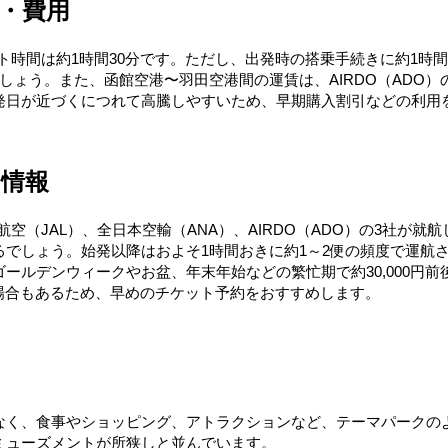
・費用
ト時間は約1時間30分です。ただし、出発時の搭乗手続きに約1時
ょう。また、函館空港〜羽田空港間の運賃は、AIRDO（ADO）の場
は出発日が近づくにつれて高騰しやすいため、早期購入割引などの利
の情報
空（JAL）、全日本空輸（ANA）、AIRDO（ADO）の3社が就
しょう。始発以降はおよそ1時間おきに約1～2便の頻度で運航され、
ルデンウィークやお盆、年末年始などの繁忙期で約30,000円前後
る場合もあるため、早めのチケット予約をおすすめします。
なく、食事やショッピング、アトラクションなど、テーマパークの
ミューズメントが所狭しと並んでいます。