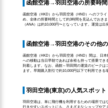
函館空港→羽田空港の所要時間
函館空港（HKD）から羽田空港（HND）へのフライ
め、全体の所要時間として約3時間を見込んでおきまし
（ANA）は約10,000円〜となっています。運賃
函館空港→羽田空港のその他
函館空港（HKD）から羽田空港（HND）間は、日本航
への移動は当日早朝であれば余裕も持って搭乗できるで
到着します。なお、函館～羽田間の運賃のピークはゴー
ます。早期購入割引で約10,000円以下で利用でき
羽田空港(東京)の人気スポット
羽田空港は、単に飛行機を利用するための場所では
行きやすいスポットにも、さまざまなショップやア