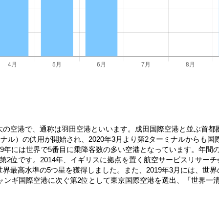
大の空港で、通称は羽田空港といいます。成田国際空港と並ぶ首都
ミナル）の供用が開始され、2020年3月より第2ターミナルからも
19年には世界で5番目に乗降客数の多い空港となっています。年間
です。2014年、イギリスに拠点を置く航空サービスリサーチ会社スカイ
初めて世界最高水準の5つ星を獲得しました。また、2019年3月には
チャンギ国際空港に次ぐ第2位として東京国際空港を選出、「世界一