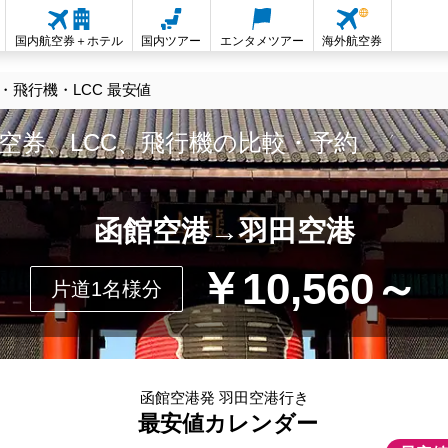
国内航空券＋ホテル
国内ツアー
エンタメツアー
海外航空券
飛行機・LCC 最安値
空券、LCC、飛行機の比較・予約
函館空港→羽田空港
￥10,560～
片道1名様分
函館空港発 羽田空港行き
最安値カレンダー