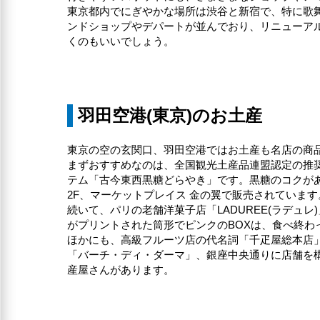
東京都内でにぎやかな場所は渋谷と新宿で、特に歌
ンドショップやデパートが並んでおり、リニューアル
くのもいいでしょう。
羽田空港(東京)のお土産
東京の空の玄関口、羽田空港ではお土産も名店の商
まずおすすめなのは、全国観光土産品連盟認定の推
テム「古今東西黒糖どらやき」です。黒糖のコクが
2F、マーケットプレイス 金の翼で販売されています
続いて、パリの老舗洋菓子店「LADUREE(ラデ
がプリントされた筒形でピンクのBOXは、食べ終わ
ほかにも、高級フルーツ店の代名詞「千疋屋総本店」
「バーチ・ディ・ダーマ」、銀座中央通りに店舗を構え
産屋さんがあります。