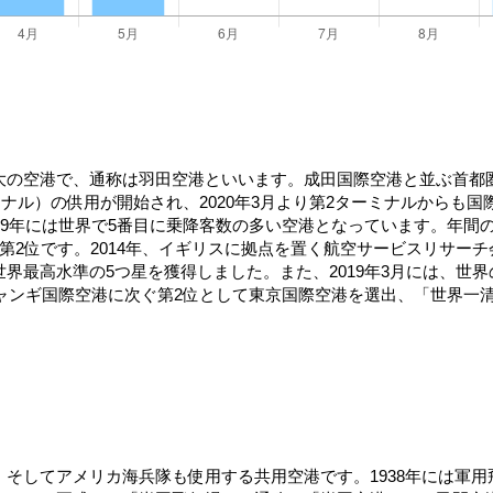
大の空港で、通称は羽田空港といいます。成田国際空港と並ぶ首都
ミナル）の供用が開始され、2020年3月より第2ターミナルからも
19年には世界で5番目に乗降客数の多い空港となっています。年間
です。2014年、イギリスに拠点を置く航空サービスリサーチ会社スカイ
初めて世界最高水準の5つ星を獲得しました。また、2019年3月には
チャンギ国際空港に次ぐ第2位として東京国際空港を選出、「世界一
そしてアメリカ海兵隊も使用する共用空港です。1938年には軍用飛