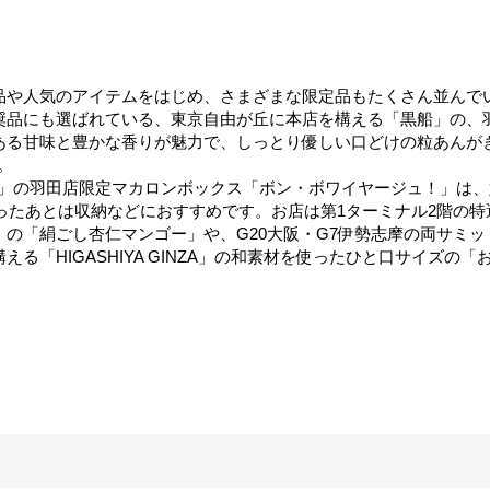
品や人気のアイテムをはじめ、さまざまな限定品もたくさん並んで
奨品にも選ばれている、東京自由が丘に本店を構える「黒船」の、
ある甘味と豊かな香りが魅力で、しっとり優しい口どけの粒あんが
。
ュレ)」の羽田店限定マカロンボックス「ボン・ボワイヤージュ！」は
ったあとは収納などにおすすめです。お店は第1ターミナル2階の
の「絹ごし杏仁マンゴー」や、G20大阪・G7伊勢志摩の両サミ
る「HIGASHIYA GINZA」の和素材を使ったひと口サイズ