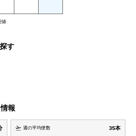
安値
探す
ト情報
分
35本
週の平均便数