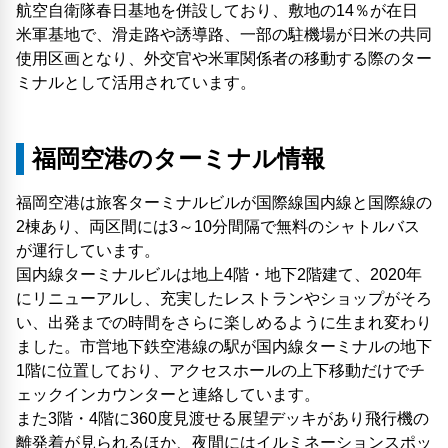
航空自衛隊春日基地を併設しており、敷地の14％が在日
米軍基地で、滑走路や誘導路、一部の駐機場が日米の共同
使用区画となり、外交官や米軍関係者の移動する際のター
ミナルとして活用されています。
福岡空港のターミナル情報
福岡空港は旅客ターミナルビルが国際線国内線と国際線の
2棟あり、両区間には3～10分間隔で無料のシャトルバス
が運行しています。
国内線ターミナルビルは地上4階・地下2階建て、2020年
にリニューアルし、充実したレストランやショップがそろ
い、出発までの時間をさらに楽しめるように生まれ変わり
ました。市営地下鉄空港線の駅が国内線ターミナルの地下
1階に位置しており、アクセスホールの上下移動だけでチ
ェックインカウンターと連絡しています。
また3階・4階に360度見渡せる展望デッキがあり飛行機の
離発着が見られるほか、夜間にはイルミネーションスポッ