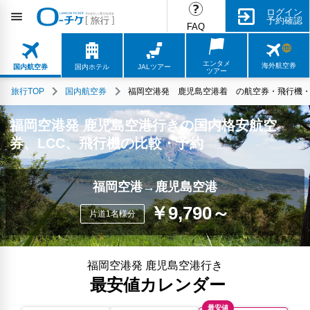
ログイン
予約確認
FAQ
エンタメ
海外航空券
国内航空券
国内ホテル
JALツアー
ツアー
旅行TOP
国内航空券
福岡空港発 鹿児島空港着 の航空券・飛行機・L
福岡空港発 鹿児島空港行きの国内格安航空
券、LCC、飛行機の比較・予約
福岡空港→鹿児島空港
￥9,790～
片道1名様分
福岡空港発 鹿児島空港行き
最安値カレンダー
最安値