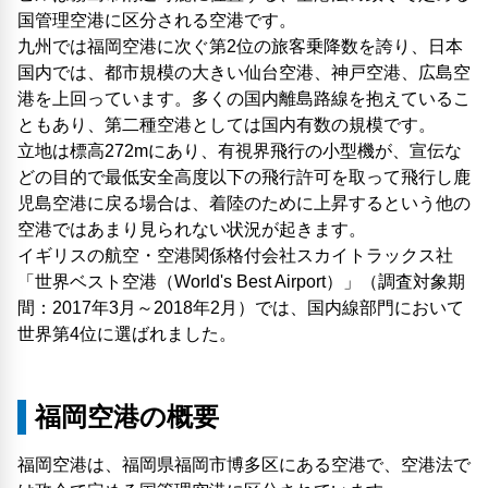
国管理空港に区分される空港です。
九州では福岡空港に次ぐ第2位の旅客乗降数を誇り、日本
国内では、都市規模の大きい仙台空港、神戸空港、広島空
港を上回っています。多くの国内離島路線を抱えているこ
ともあり、第二種空港としては国内有数の規模です。
立地は標高272mにあり、有視界飛行の小型機が、宣伝な
どの目的で最低安全高度以下の飛行許可を取って飛行し鹿
児島空港に戻る場合は、着陸のために上昇するという他の
空港ではあまり見られない状況が起きます。
イギリスの航空・空港関係格付会社スカイトラックス社
「世界ベスト空港（World's Best Airport）」（調査対象期
間：2017年3月～2018年2月）では、国内線部門において
世界第4位に選ばれました。
福岡空港の概要
福岡空港は、福岡県福岡市博多区にある空港で、空港法で