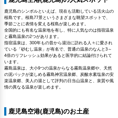
鹿児島のシンボルといえば、現在も活動している活火山の
桜島です。桜島77景というさまざまな眺望スポットで、
季節ごとに表情を変える桜島が楽しめます。
全国的にも有名な温泉地を有し、特に人気なのは指宿温泉
と霧島温泉の2つがあります。
指宿温泉は、300年もの昔から湯治に訪れる人々に愛され
ている「砂むし温泉」が有名で、普通の温泉のなんと3～
4倍のリフレッシュ効果があると医学的に結論付けられて
います。
霧島温泉は、大小9つの温泉からなる霧島温泉郷や、天然
の泥パックが楽しめる霧島神宮温泉郷、炭酸水素塩泉の安
楽温泉郷、美人の湯として評判の日当山温泉と、泉質や風
情の異なる温泉が楽しめます。
鹿児島空港(鹿児島)のお土産