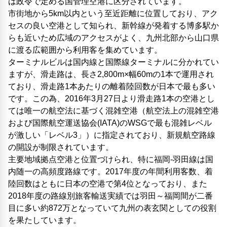
は政令で定める国管理空港に区分されています。
市街地から5km以内という至近距離に位置しており、アク
セスの良い空港として知られ、新幹線が発着する博多駅か
らも近いため広域のアクセスがよく、九州北部から山口県
に渡る広範囲から利用客を集めています。
ターミナルビルは国内線と国際線ターミナルに分かれてい
ますが、滑走路は、長さ2,800m×幅60mの1本で運用され
ており、滑走路1本あたりの離着陸回数が日本で最も多い
です。この為、2016年3月27日より滑走路1本の空港とし
ては唯一の航空法に基づく混雑空港（航空法上の混雑空港
および国際航空運送協会(IATA)のWSGで最も混雑レベル
が激しい「レベル3」）に指定されており、新規航空路線
の開設が制限されています。
主要地域拠点空港と位置づけられ、特に福岡-羽田線は国
内随一の高頻度路線です。2017年度の年間利用客数、着
陸回数はともに日本の空港で第4位となっており、また
2018年度の路線別旅客輸送実績では羽田～福岡間が二番
目に多い約872万となっていて九州の表玄関としての役割
を果たしています。