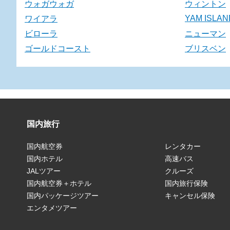
ウォガウォガ
ウィントン
YAM ISLAN
ワイアラ
ビローラ
ニューマン
ゴールドコースト
ブリスベン
国内旅行
国内航空券
レンタカー
国内ホテル
高速バス
JALツアー
クルーズ
国内航空券＋ホテル
国内旅行保険
国内パッケージツアー
キャンセル保険
エンタメツアー