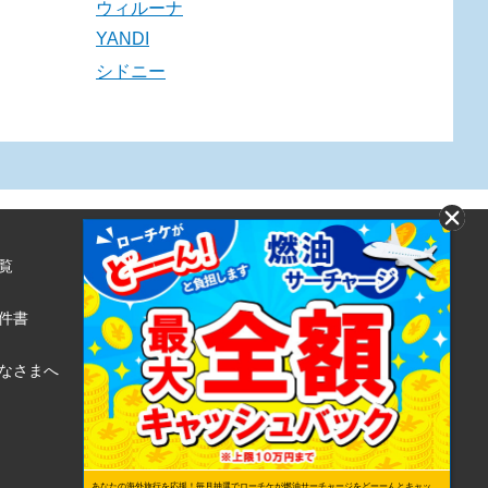
ウィルーナ
YANDI
シドニー
覧
株式会社ローソンエンタテインメント
利用規約
件書
ローソンWEB会員規約
個人情報の取り扱いについて
なさまへ
個人情報保護方針
あなたの海外旅行を応援！毎月抽選でローチケが燃油サーチャージをどーーんとキャッ