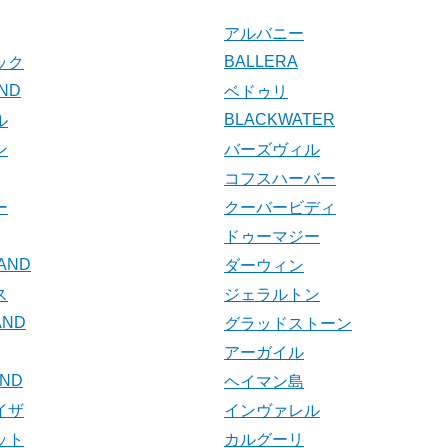
アルバニー
BALLERA
ック
AND
ベドゥリ
BLACKWATER
ル
ン
バーズヴィル
コフスハーバー
ー
クーバービディ
ドゥーマジー
LAND
ダーウィン
ス
ジェラルトン
AND
グラッドストーン
アーガイル
AND
ヘイマン島
イザ
インヴァレル
ット
カルグーリ