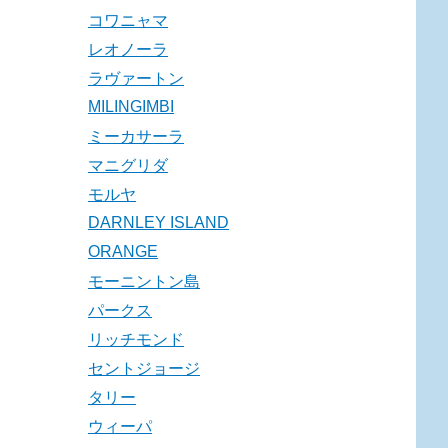
コワニャマ
レオノーラ
ラヴァートン
MILINGIMBI
ミーカサーラ
マニグリダ
モルヤ
DARNLEY ISLAND
ORANGE
モーニントン島
パークス
リッチモンド
セントジョージ
タリー
ウィーパ