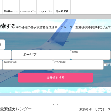
海外航空券
航空券＋ホテル
パッケージツアー
エンタメツアー
検索する
海外路線の格安航空券を燃油サーチャージ、空港税や諸手数料など全て
遊
出発日
ボーリア
航空会社(任意)
クラス(任意)
直
最安値を検索
最安値カレンダー
東京発 ボーリア(オー