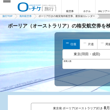
航空券
ホテル
JALツアー
旅行TOP
海外航空券
ボーリア行きの格安海外航空券、最安値カレンダー
ボーリア（オーストラリア）の格安航空券を
往復
片道
周
東京(羽田・成田)
搭乗人数
8
月
東京発 ボーリア(オーストラリア)行き