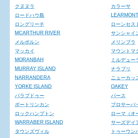
クヌヌラ
カラーサ
LEARMON
ロードハウ島
ロングリーチ
ローンセス
MCARTHUR RIVER
サンシャイ
メルボルン
メリンブラ
マッカイ
マウントマ
MORANBAH
ミルデュー
MURRAY ISLAND
ナラブリ
NARRANDERA
ニューカッ
YORKE ISLAND
OAKEY
パラブドゥー
パース
ポートリンカン
プロサーパ
ロックハンプトン
ローマ（オ
WARRABER ISLAND
サーズデイ
タウンズヴィル
トゥーウン