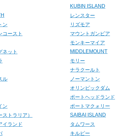
KUBIN ISLAND
TH
レンスター
トン
リズモア
ンコースト
マウントガンビア
モンキーマイア
MIDDLEMOUNT
グネット
ラ
モリー
ナラクールト
スル
ノーマントン
オリンピックダム
ポートヘッドランド
イン
ポートマクォリー
SAIBAI ISLAND
ーストラリア）
アイランド
タムワース
バ
キルピー