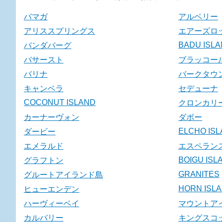
バマガ
アルベリー
アリススプリングス
エアーズロ
BADU ISL
バンダバーグ
バサースト
ブラッコー
バリナ
バークタウ
キャンベラ
セデューナ
COCONUT ISLAND
クロンカリ
カーナーヴォン
ダボー
ELCHO IS
ダービー
エメラルド
エスペラン
BOIGU ISL
グラフトン
GRANITES
グルートアイランド島
HORN ISL
ヒューエンデン
ハーヴィーベイ
マウントア
カルバリー
キングスコ