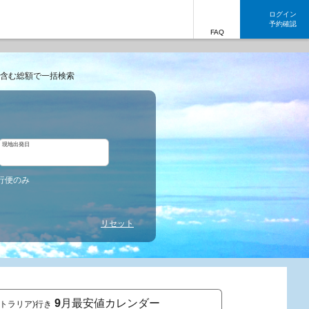
ログイン
予約確認
FAQ
含む総額で一括検索
現地出発日
行便のみ
リセット
9
月最安値カレンダー
ストラリア)行き
東京