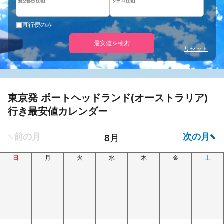
航空会社(任意)
クラス(任意)
直行便のみ
最安値を検索
リセット
東京発 ポートヘッドランド(オーストラリア)
行き最安値カレンダー
日
月
火
水
木
金
土