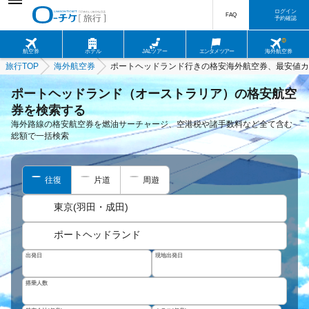
ログイン
FAQ
予約確認
航空券
ホテル
JALツアー
エンタメツアー
海外航空券
旅行TOP
海外航空券
ポートヘッドランド行きの格安海外航空券、最安値カ
ポートヘッドランド（オーストラリア）の格安航空
券を検索する
海外路線の格安航空券を燃油サーチャージ、空港税や諸手数料など全て含む
総額で一括検索
往復
片道
周遊
東京(羽田・成田)
ポートヘッドランド
出発日
現地出発日
搭乗人数