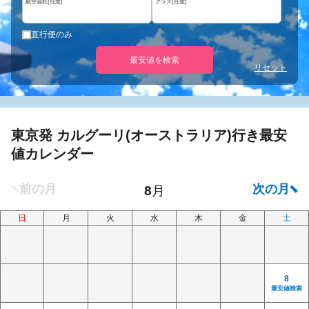
航空会社(任意)
クラス(任意)
直行便のみ
最安値を検索
リセット
東京発 カルグーリ(オーストラリア)行き最安
値カレンダー
日
月
火
水
木
金
土
8
最安値検索