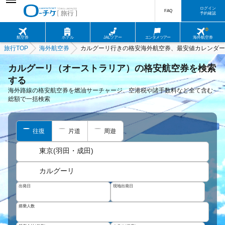
ログイン
FAQ
予約確認
航空券
ホテル
JALツアー
エンタメツアー
海外航空券
旅行TOP
海外航空券
カルグーリ行きの格安海外航空券、最安値カレンダー
カルグーリ（オーストラリア）の格安航空券を検索
する
海外路線の格安航空券を燃油サーチャージ、空港税や諸手数料など全て含む
総額で一括検索
往復
片道
周遊
東京(羽田・成田)
カルグーリ
出発日
現地出発日
搭乗人数