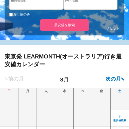
航空会社(任意)
クラス(任意)
直行便のみ
最安値を検索
リセット
東京発 LEARMONTH(オーストラリア)行き最
安値カレンダー
日
月
火
水
木
金
土
8
最安値検索