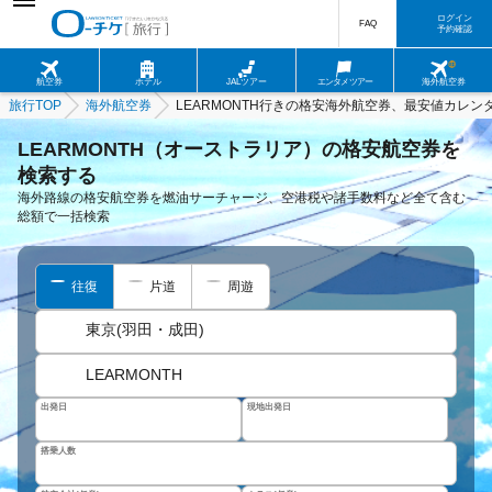
ログイン
FAQ
予約確認
航空券
ホテル
JALツアー
エンタメツアー
海外航空券
旅行TOP
海外航空券
LEARMONTH行きの格安海外航空券、最安値カレン
LEARMONTH（オーストラリア）の格安航空券を
検索する
海外路線の格安航空券を燃油サーチャージ、空港税や諸手数料など全て含む
総額で一括検索
往復
片道
周遊
東京(羽田・成田)
LEARMONTH
出発日
現地出発日
搭乗人数