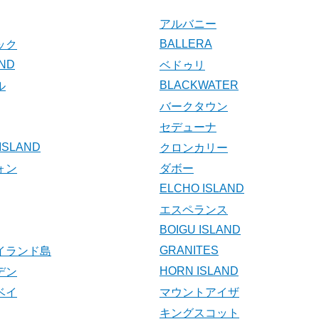
アルバニー
BALLERA
ック
AND
ベドゥリ
BLACKWATER
ル
バークタウン
セデューナ
ISLAND
クロンカリー
ォン
ダボー
ELCHO ISLAND
エスペランス
BOIGU ISLAND
GRANITES
イランド島
HORN ISLAND
デン
ベイ
マウントアイザ
キングスコット