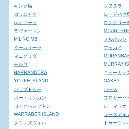
キング島
クヌヌラ
コワニャマ
ロードハウ
レオノーラ
ロングリー
MCARTHUR
ラヴァートン
MILINGIMBI
メルボルン
ミーカサーラ
マッカイ
MORANBA
マニグリダ
MURRAY I
モルヤ
NARRANDERA
ニューカッ
YORKE ISLAND
OAKEY
パラブドゥー
パース
ポートリンカン
プロサーパ
ロックハンプトン
ローマ（オ
WARRABER ISLAND
サーズデイ
タウンズヴィル
トゥーウン