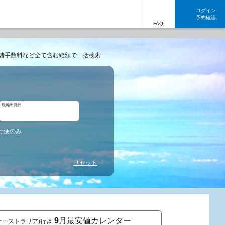
ログイン
予約確認
FAQ
諸手数料など全て含む総額で一括検索
現地出発日
行便のみ
リセット
9
月最安値カレンダー
D(オーストラリア)行き
東京発 DA