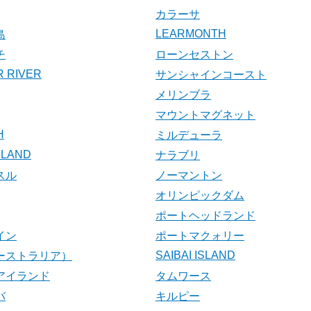
カラーサ
LEARMONTH
島
チ
ローンセストン
 RIVER
サンシャインコースト
メリンブラ
マウントマグネット
H
ミルデューラ
SLAND
ナラブリ
スル
ノーマントン
オリンピックダム
ポートヘッドランド
イン
ポートマクォリー
SAIBAI ISLAND
ーストラリア）
アイランド
タムワース
バ
キルピー