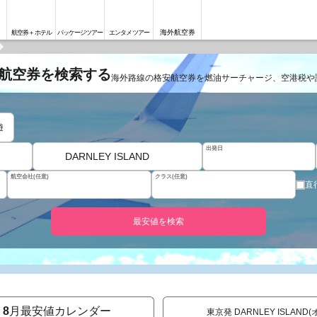
海外航空券
航空券＋ホテル
パッケージツアー
エンタメツアー
格安航空券を検索する
海外路線の格安航空券を燃油サーチャージ、空港税や
遊
出発日
DARNLEY ISLAND
航空会社(任意)
クラス(任意)
直
最安値を検索
8
月最安値カレンダー
東京発 DARNLEY ISLAN