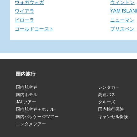
ウォガウォガ
ウィントン
YAM ISLAN
ワイアラ
ビローラ
ニューマン
ゴールドコースト
ブリスベン
国内旅行
国内航空券
レンタカー
国内ホテル
高速バス
JALツアー
クルーズ
国内航空券＋ホテル
国内旅行保険
国内パッケージツアー
キャンセル保険
エンタメツアー