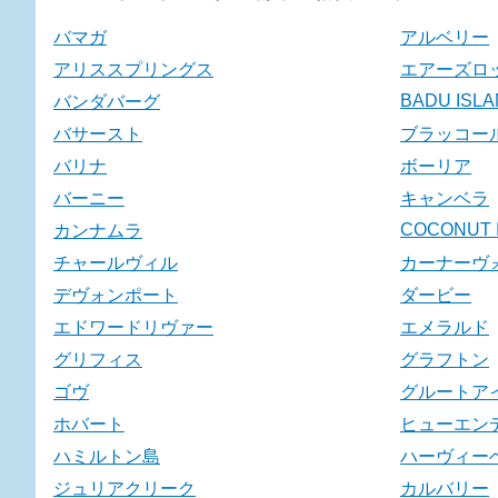
バマガ
アルベリー
アリススプリングス
エアーズロ
BADU ISL
バンダバーグ
バサースト
ブラッコー
バリナ
ボーリア
バーニー
キャンベラ
COCONUT 
カンナムラ
チャールヴィル
カーナーヴ
デヴォンポート
ダービー
エドワードリヴァー
エメラルド
グリフィス
グラフトン
ゴヴ
グルートア
ホバート
ヒューエン
ハミルトン島
ハーヴィー
ジュリアクリーク
カルバリー