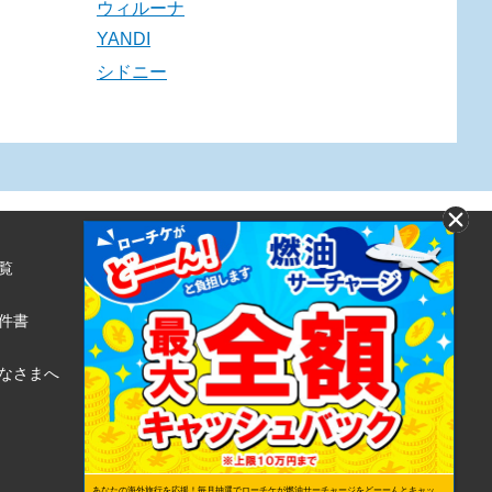
ウィルーナ
YANDI
シドニー
覧
株式会社ローソンエンタテインメント
利用規約
件書
ローソンWEB会員規約
個人情報の取り扱いについて
なさまへ
個人情報保護方針
あなたの海外旅行を応援！毎月抽選でローチケが燃油サーチャージをどーーんとキャッ