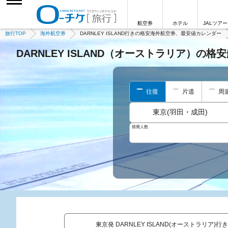
航空券
ホテル
JALツアー
旅行TOP
海外航空券
DARNLEY ISLAND行きの格安海外航空券、最安値カレンダー
DARNLEY ISLAND（オーストラリア）の
往復
片道
周
東京(羽田・成田)
搭乗人数
東京発 DARNLEY ISLAND(オーストラリア)行き