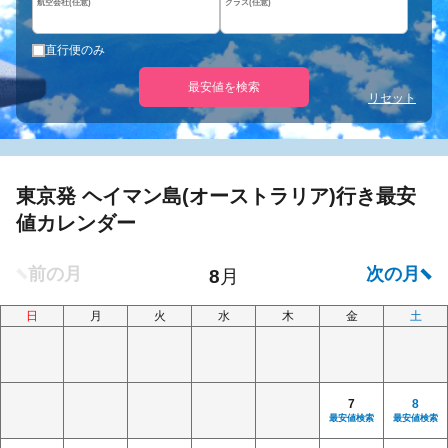
航空会社(任意)
クラス(任意)
直行便のみ
最安値を検索
リセット
東京発 ヘイマン島(オーストラリア)行き最安
値カレンダー
日
月
火
水
木
金
土
7
8
最安値検索
最安値検索