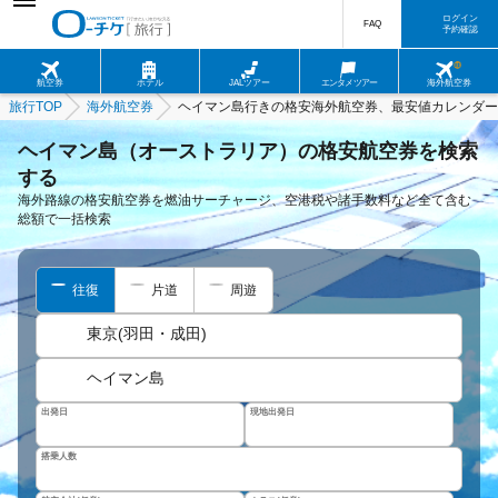
ログイン
FAQ
予約確認
航空券
ホテル
JALツアー
エンタメツアー
海外航空券
旅行TOP
海外航空券
ヘイマン島行きの格安海外航空券、最安値カレンダー
ヘイマン島（オーストラリア）の格安航空券を検索
する
海外路線の格安航空券を燃油サーチャージ、空港税や諸手数料など全て含む
総額で一括検索
往復
片道
周遊
東京(羽田・成田)
ヘイマン島
出発日
現地出発日
搭乗人数