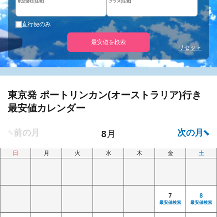
航空会社(任意)
クラス(任意)
直行便のみ
最安値を検索
リセット
東京発 ポートリンカン(オーストラリア)行き
最安値カレンダー
日
月
火
水
木
金
土
7
8
最安値検索
最安値検索