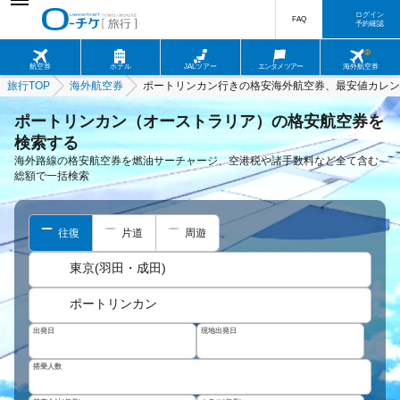
ログイン
FAQ
予約確認
航空券
ホテル
JALツアー
エンタメツアー
海外航空券
旅行TOP
海外航空券
ポートリンカン行きの格安海外航空券、最安値カレン
ポートリンカン（オーストラリア）の格安航空券を
検索する
海外路線の格安航空券を燃油サーチャージ、空港税や諸手数料など全て含む
総額で一括検索
往復
片道
周遊
東京(羽田・成田)
ポートリンカン
出発日
現地出発日
搭乗人数