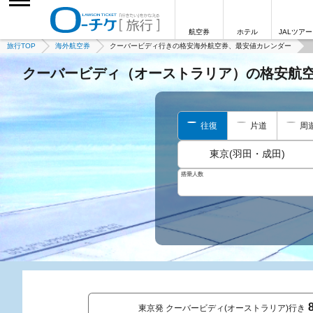
航空券
ホテル
JALツアー
旅行TOP
海外航空券
クーバービディ行きの格安海外航空券、最安値カレンダー
クーバービディ（オーストラリア）の格安航
往復
片道
周
東京(羽田・成田)
搭乗人数
東京発 クーバービディ(オーストラリア)行き