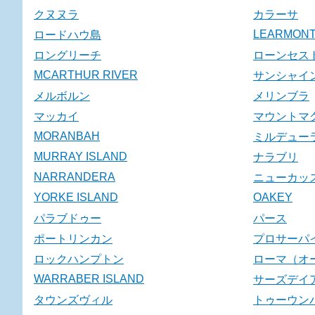
クヌヌラ
カラーサ
LEARMON
ロードハウ島
ロングリーチ
ローンセス
MCARTHUR RIVER
サンシャイ
メルボルン
メリンブラ
マッカイ
マウントマ
MORANBAH
ミルデュー
MURRAY ISLAND
ナラブリ
NARRANDERA
ニューカッ
YORKE ISLAND
OAKEY
パラブドゥー
パース
ポートリンカン
プロサーパ
ロックハンプトン
ローマ（オ
WARRABER ISLAND
サーズデイ
タウンズヴィル
トゥーウン