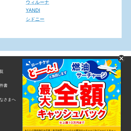
ウィルーナ
YANDI
シドニー
覧
株式会社ローソンエンタテインメント
利用規約
件書
ローソンWEB会員規約
個人情報の取り扱いについて
なさまへ
個人情報保護方針
あなたの海外旅行を応援！毎月抽選でローチケが燃油サーチャージをどーーんとキャッ