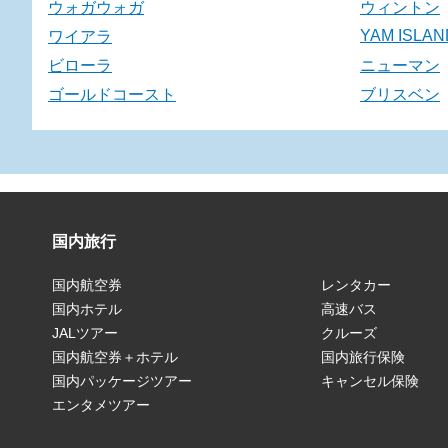
ウォガウォガ
ウィントン
YAM ISLAN
ワイアラ
ビローラ
ニューマン
ゴールドコースト
ブリスベン
国内旅行
国内航空券
レンタカー
国内ホテル
高速バス
JALツアー
クルーズ
国内航空券＋ホテル
国内旅行保険
国内パッケージツアー
キャンセル保険
エンタメツアー