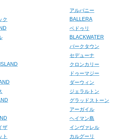
アルバニー
BALLERA
ック
AND
ベドゥリ
BLACKWATER
ル
バークタウン
セデューナ
ISLAND
クロンカリー
ドゥーマジー
LAND
ダーウィン
ス
ジェラルトン
AND
グラッドストーン
アーガイル
AND
ヘイマン島
イザ
インヴァレル
ット
カルグーリ