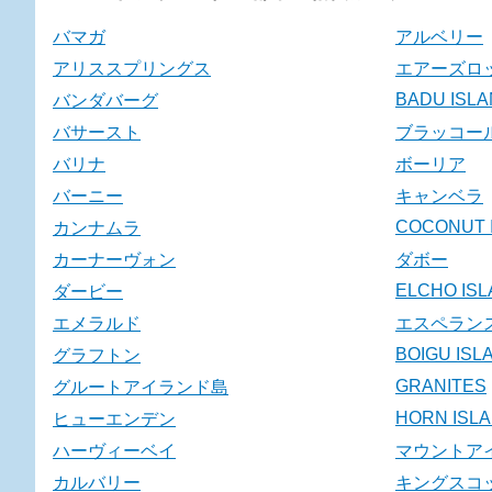
バマガ
アルベリー
アリススプリングス
エアーズロ
BADU ISL
バンダバーグ
バサースト
ブラッコー
バリナ
ボーリア
バーニー
キャンベラ
COCONUT 
カンナムラ
カーナーヴォン
ダボー
ELCHO IS
ダービー
エメラルド
エスペラン
BOIGU ISL
グラフトン
GRANITES
グルートアイランド島
HORN ISL
ヒューエンデン
ハーヴィーベイ
マウントア
カルバリー
キングスコ