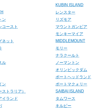
KUBIN ISLAND
TH
レンスター
トン
リズモア
ンコースト
マウントガンビア
モンキーマイア
MIDDLEMOUNT
グネット
ラ
モリー
ナラクールト
スル
ノーマントン
オリンピックダム
ポートヘッドランド
イン
ポートマクォリー
SAIBAI ISLAND
ーストラリア）
アイランド
タムワース
バ
キルピー