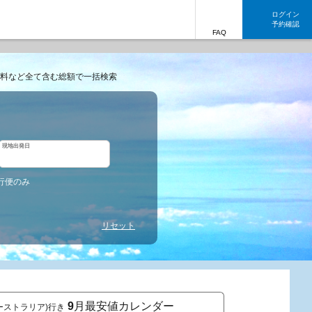
ログイン
予約確認
FAQ
料など全て含む総額で一括検索
現地出発日
行便のみ
リセット
9
月最安値カレンダー
ーストラリア)行き
東京発 