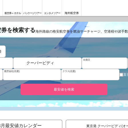
海外航空券
航空券＋ホテル
パッケージツアー
エンタメツアー
空券を検索する
海外路線の格安航空券を燃油サーチャージ、空港税や諸手数
遊
出発日
クーバービディ
航空会社(任意)
クラス(任意)
直
最安値を検索
8
月最安値カレンダー
東京発 クーバービディ(オ