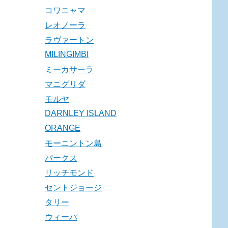
コワニャマ
レオノーラ
ラヴァートン
MILINGIMBI
ミーカサーラ
マニグリダ
モルヤ
DARNLEY ISLAND
ORANGE
モーニントン島
パークス
リッチモンド
セントジョージ
タリー
ウィーパ