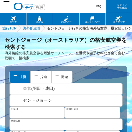
ログイン
FAQ
予約確認
航空券
ホテル
JALツアー
エンタメツアー
海外航空券
旅行TOP
海外航空券
セントジョージ行きの格安海外航空券、最安値カレン
セントジョージ（オーストラリア）の格安航空券を
検索する
海外路線の格安航空券を燃油サーチャージ、空港税や諸手数料など全て含む
総額で一括検索
往復
片道
周遊
東京(羽田・成田)
セントジョージ
出発日
現地出発日
搭乗人数