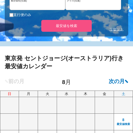
航空会社(任意)
クラス(任意)
直行便のみ
最安値を検索
リセット
東京発 セントジョージ(オーストラリア)行き
最安値カレンダー
日
月
火
水
木
金
土
8
最安値検索