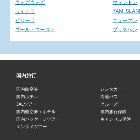
ウォガウォガ
ウィントン
YAM ISLAN
ワイアラ
ビローラ
ニューマン
ゴールドコースト
ブリスベン
国内旅行
国内航空券
レンタカー
国内ホテル
高速バス
JALツアー
クルーズ
国内航空券＋ホテル
国内旅行保険
国内パッケージツアー
キャンセル保険
エンタメツアー