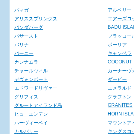
バマガ
アルベリー
アリススプリングス
エアーズロ
BADU ISL
バンダバーグ
バサースト
ブラッコー
バリナ
ボーリア
バーニー
キャンベラ
COCONUT 
カンナムラ
チャールヴィル
カーナーヴ
デヴォンポート
ダービー
エドワードリヴァー
エメラルド
グリフィス
グラフトン
GRANITES
グルートアイランド島
HORN ISL
ヒューエンデン
ハーヴィーベイ
マウントア
カルバリー
キングスコ