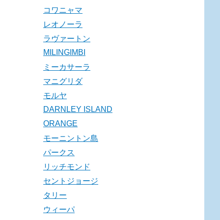
コワニャマ
レオノーラ
ラヴァートン
MILINGIMBI
ミーカサーラ
マニグリダ
モルヤ
DARNLEY ISLAND
ORANGE
モーニントン島
パークス
リッチモンド
セントジョージ
タリー
ウィーパ