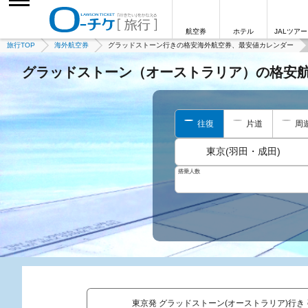
航空券
ホテル
JALツアー
旅行TOP
海外航空券
グラッドストーン行きの格安海外航空券、最安値カレンダー
グラッドストーン（オーストラリア）の格安
往復
片道
周
東京(羽田・成田)
搭乗人数
東京発 グラッドストーン(オーストラリア)行き