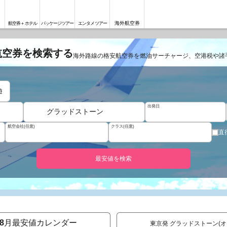
海外航空券
航空券＋ホテル
パッケージツアー
エンタメツアー
航空券を検索する
海外路線の格安航空券を燃油サーチャージ、空港税や諸
遊
出発日
グラッドストーン
航空会社(任意)
クラス(任意)
直
最安値を検索
8
月最安値カレンダー
東京発 グラッドストーン(