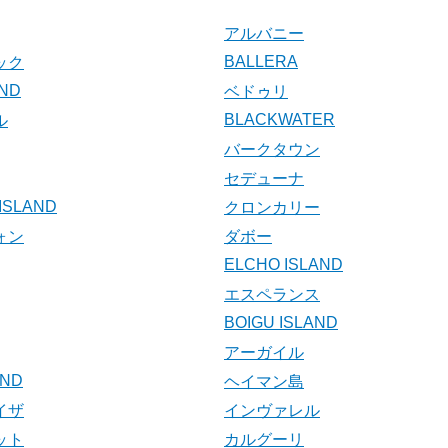
アルバニー
BALLERA
ック
AND
ベドゥリ
BLACKWATER
ル
バークタウン
セデューナ
ISLAND
クロンカリー
ォン
ダボー
ELCHO ISLAND
エスペランス
BOIGU ISLAND
アーガイル
AND
ヘイマン島
イザ
インヴァレル
ット
カルグーリ