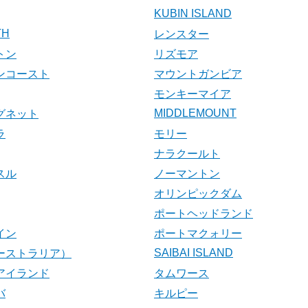
KUBIN ISLAND
TH
レンスター
トン
リズモア
ンコースト
マウントガンビア
モンキーマイア
MIDDLEMOUNT
グネット
ラ
モリー
ナラクールト
スル
ノーマントン
オリンピックダム
ポートヘッドランド
イン
ポートマクォリー
SAIBAI ISLAND
ーストラリア）
アイランド
タムワース
バ
キルピー