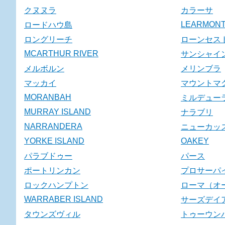
クヌヌラ
カラーサ
LEARMON
ロードハウ島
ロングリーチ
ローンセス
MCARTHUR RIVER
サンシャイ
メルボルン
メリンブラ
マッカイ
マウントマ
MORANBAH
ミルデュー
MURRAY ISLAND
ナラブリ
NARRANDERA
ニューカッ
YORKE ISLAND
OAKEY
パラブドゥー
パース
ポートリンカン
プロサーパ
ロックハンプトン
ローマ（オ
WARRABER ISLAND
サーズデイ
タウンズヴィル
トゥーウン