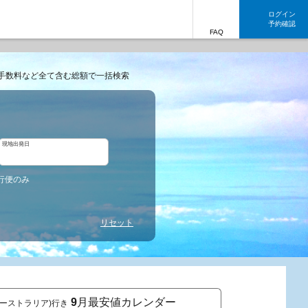
ログイン
予約確認
FAQ
手数料など全て含む総額で一括検索
現地出発日
行便のみ
リセット
9
月最安値カレンダー
オーストラリア)行き
東京発 