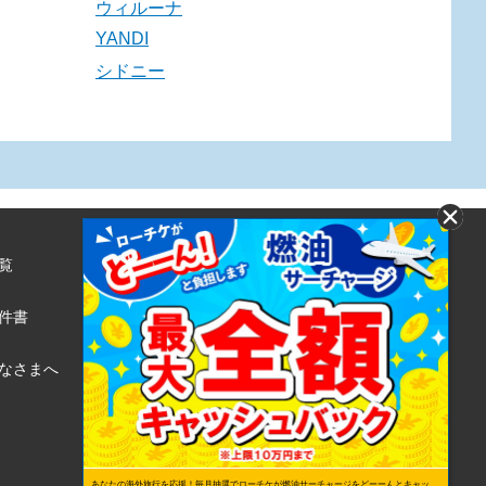
ウィルーナ
YANDI
シドニー
覧
株式会社ローソンエンタテインメント
利用規約
件書
ローソンWEB会員規約
個人情報の取り扱いについて
なさまへ
個人情報保護方針
あなたの海外旅行を応援！毎月抽選でローチケが燃油サーチャージをどーーんとキャッ