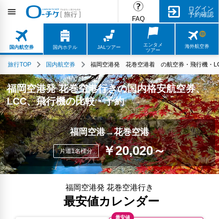
ログイン
予約確認
FAQ
エンタメ
海外航空券
国内航空券
国内ホテル
JALツアー
ツアー
旅行TOP
国内航空券
福岡空港発 花巻空港着 の航空券・飛行機・LC
福岡空港発 花巻空港行きの国内格安航空券、
LCC、飛行機の比較・予約
福岡空港→花巻空港
￥20,020～
片道1名様分
福岡空港発 花巻空港行き
最安値カレンダー
最安値