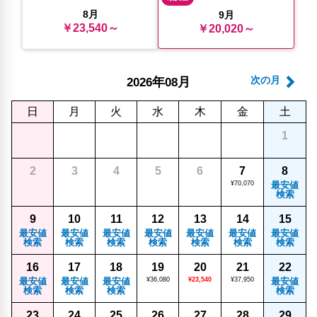
8月
9月
￥23,540～
￥20,020～
年
月
次の月
2026
08
日
月
火
水
木
金
土
1
2
3
4
5
6
7
8
¥70,070
最安値
検索
9
10
11
12
13
14
15
最安値
最安値
最安値
最安値
最安値
最安値
最安値
検索
検索
検索
検索
検索
検索
検索
16
17
18
19
20
21
22
最安値
最安値
最安値
¥36,080
¥23,540
¥37,950
最安値
検索
検索
検索
検索
23
24
25
26
27
28
29