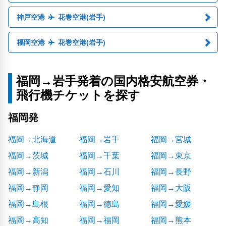
神戸空港
花巻空港(岩手)
福岡空港
花巻空港(岩手)
福岡→岩手発着の国内格安航空券・
飛行機チケットを探す
福岡発
福岡→北海道
福岡→岩手
福岡→宮城
福岡→茨城
福岡→千葉
福岡→東京
福岡→新潟
福岡→石川
福岡→長野
福岡→静岡
福岡→愛知
福岡→大阪
福岡→島根
福岡→徳島
福岡→愛媛
福岡→高知
福岡→福岡
福岡→熊本