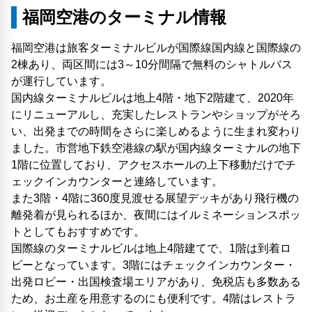
福岡空港のターミナル情報
福岡空港は旅客ターミナルビルが国際線国内線と国際線の
2棟あり、両区間には3～10分間隔で無料のシャトルバス
が運行しています。
国内線ターミナルビルは地上4階・地下2階建て、2020年
にリニューアルし、充実したレストランやショップがそろ
い、出発までの時間をさらに楽しめるように生まれ変わり
ました。市営地下鉄空港線の駅が国内線ターミナルの地下
1階に位置しており、アクセスホールの上下移動だけでチ
ェックインカウンターと連絡しています。
また3階・4階に360度見渡せる展望デッキがあり飛行機の
離発着が見られるほか、夜間にはイルミネーションスポッ
トとしてもおすすめです。
国際線のターミナルビルは地上4階建てで、1階は到着ロ
ビーとなっています。3階にはチェックインカウンター・
出発ロビー・出国検査場エリアがあり、免税店も多数ある
ため、お土産を用意するのにも便利です。4階はレストラ