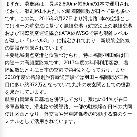
ますが、滑走路は、長さ2,800m×幅60mの1本で運用され
ており、滑走路1本あたりの離着陸回数が日本で最も多い
です。この為、2016年3月27日より滑走路1本の空港とし
ては唯一の航空法に基づく混雑空港（航空法上の混雑空港
および国際航空運送協会(IATA)のWSGで最も混雑レベル
が激しい「レベル3」）に指定されており、新規航空路線
の開設が制限されています。
主要地域拠点空港と位置づけられ、特に福岡-羽田線は国
内随一の高頻度路線です。2017年度の年間利用客数、着
陸回数はともに日本の空港で第4位となっており、また
2018年度の路線別旅客輸送実績では羽田～福岡間が二番
目に多い約872万となっていて九州の表玄関としての役割
を果たしています。
航空自衛隊春日基地を併設しており、敷地の14％が在日
米軍基地で、滑走路や誘導路、一部の駐機場が日米の共同
使用区画となり、外交官や米軍関係者の移動する際のター
ミナルとして活用されています。