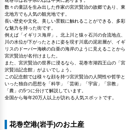
花巻市は岩手県のほぼ中央にあります。
数々の童話を生み出した作家の宮沢賢治の故郷であり、東
北地方でも人気の観光地です。
長い歴史や文化、美しい景観に触れることができる、多彩
な魅力を持った街です。
例えば「イギリス海岸」。北上川と猿ヶ石川の合流地点、
川の水位が下がったときに姿を現す川底の泥岩層が、イギ
リスのドーバー海峡の白亜の海岸のように見えることから
宮沢賢治が名付けました。
また、宮沢賢治の世界に浸るなら、花巻市湖四王山の「宮
沢賢治記念館」がよいでしょう。
この記念館では様々な顔を持つ宮沢賢治の人間性や哲学と
いった独自の思想を「科学」「芸術」「宇宙」「宗教」
「農」の5つに分けて解説しています。
全国から毎年20万人以上が訪れる人気スポットです。
花巻空港(岩手)のお土産