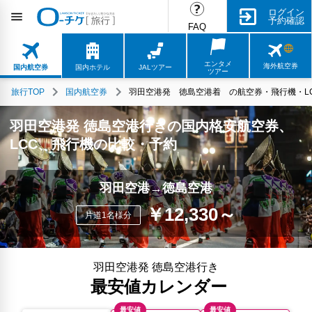
ログイン
予約確認
FAQ
エンタメ
海外航空券
国内航空券
国内ホテル
JALツアー
ツアー
旅行TOP
国内航空券
羽田空港発 徳島空港着 の航空券・飛行機・LC
羽田空港発 徳島空港行きの国内格安航空券、
LCC、飛行機の比較・予約
羽田空港→徳島空港
￥12,330～
片道1名様分
羽田空港発 徳島空港行き
最安値カレンダー
最安値
最安値