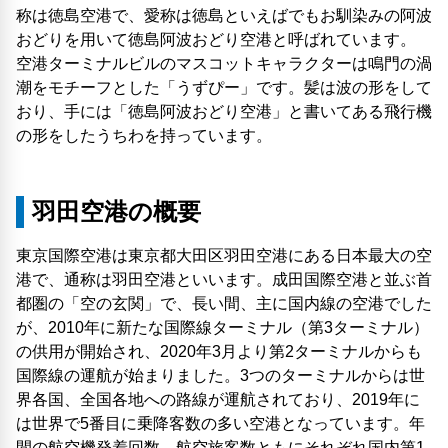
称は徳島空港で、愛称は徳島といえばでもお馴染みの阿波
おどりを用いて徳島阿波おどり空港と呼ばれています。
空港ターミナルビルのマスコットキャラクターは鳴門の渦
潮をモチーフとした「うずぴー」です。髪は波の形をして
おり、手には「徳島阿波おどり空港」と書いてある飛行機
の形をしたうちわを持っています。
羽田空港の概要
東京国際空港は東京都大田区羽田空港にある日本最大の空
港で、通称は羽田空港といいます。成田国際空港と並ぶ首
都圏の「空の玄関」で、長い間、主に国内線の空港でした
が、2010年に新たな国際線ターミナル（第3ターミナル）
の供用が開始され、2020年3月より第2ターミナルからも
国際線の運航が始まりました。3つのターミナルからは世
界各国、全国各地への路線が運航されており、2019年に
は世界で5番目に乗降客数の多い空港となっています。年
間の航空機発着回数、航空旅客数ともにそれぞれ国内第1