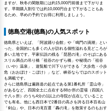
ますが、秋冬の閑散期には約15,000円前後まで下がりま
す。早期購入割引では約10,000円台まで下がることもあ
るため、早めの予約でお得に利用しましょう。
徳島空港(徳島)の人気スポット
徳島県といえば、「阿波踊り会館」や「鳴門の渦潮」とい
った、全国的にも多くの人が訪れる個性溢れる見どころが
多い土地です。平家伝説の残る「琵琶の滝」のそばにある
スリル満点の吊り橋「祖谷のかずら橋」や秘境の「祖谷
（いや）温泉」、遊覧船で川下りができる「大歩危・小歩
危（おおぼけ・こぼけ）」など、峡谷ならではのスポット
も満載です。
さらに徳島県は遍路道の起点である第1番札所「霊山寺」
があるなど、四国全土に点在する88か所の霊場（四国八
十八ヶ所）のうち4分の1以上の寺院が点在していること
でも有名。他にも西日本で2番目の高さを誇る日本百名山
「剣山」や、日本の滝百選「轟の滝」を散策するのもおす