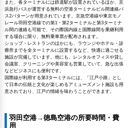
また、各ターミナルには鉄道駅が設置されているほか、京
浜急行バスが運営する無料の空港ターミナルビル間連絡バ
ス2パターンが用意されています。京急空港線や東京モノ
レール羽田空港線での第1・第2ターミナルと第3ターミナ
ル間の連絡も可能で、その際国内線と国際線間を乗継利用
する場合に限り、無料乗車票が配布されます。
ショップ・レストランのほかにも、ラウンジやホテル・診
療所までを全ターミナルに設置するなど、快適に過ごせる
施設が完備しています。他にも、レンタルオフィスや貸し
会議室、クリーニングや美容室も営業していて、急な出張
などビジネスにも便利です。
国際線が利用する第3ターミナルには、「江戸小路」とし
て日本の伝統と文化が楽しめるアミューズメント施設も用
意されており、江戸の情緒を味わうことができます。
羽田空港→徳島空港の所要時間・費
用