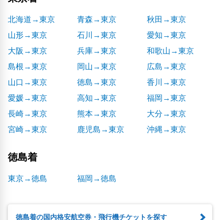
北海道→東京
青森→東京
秋田→東京
山形→東京
石川→東京
愛知→東京
大阪→東京
兵庫→東京
和歌山→東京
島根→東京
岡山→東京
広島→東京
山口→東京
徳島→東京
香川→東京
愛媛→東京
高知→東京
福岡→東京
長崎→東京
熊本→東京
大分→東京
宮崎→東京
鹿児島→東京
沖縄→東京
徳島着
東京→徳島
福岡→徳島
徳島着の国内格安航空券・飛行機チケットを探す