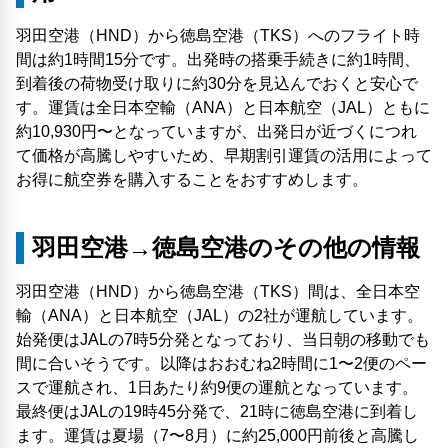
羽田空港（HND）から徳島空港（TKS）へのフライト時
間は約1時間15分です。出発時の搭乗手続きに約1時間、
到着後の荷物受け取りに約30分を見込んでおくと安心で
す。運賃は全日本空輸（ANA）と日本航空（JAL）ともに
約10,930円〜となっていますが、出発日が近づくにつれ
て価格が高騰しやすいため、早期割引運賃の活用によって
お得に航空券を購入することをおすすめします。
羽田空港→徳島空港のその他の情報
羽田空港（HND）から徳島空港（TKS）間は、全日本空
輸（ANA）と日本航空（JAL）の2社が運航しています。
始発便はJALの7時5分発となっており、当日朝の移動でも
間に合いそうです。以降はおおむね2時間に1〜2便のペー
スで運航され、1日あたり約9便の運航となっています。
最終便はJALの19時45分発で、21時に徳島空港に到着し
ます。運賃は夏場（7〜8月）に約25,000円前後と高騰し