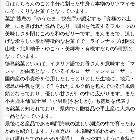
目はもちろんのこと半分に割った中身も本物のサツマイモ
にそっくりなお菓子となっています。
菓游 茜庵の「ゆうたま」観光庁が認定する「究極のお土
産」にも選ばれた逸品であり、四国を代表するフルーツの
美味しさを閉じこめた和のゼリーです。まんまるで、涼し
げな愛らしい形が特徴的なお菓子で、ラインナップは阿波
山桃・北川柚子・ゆこう・美郷梅・有機すだちの5種類と
なっています。
徳島銘菓といえば、イタリア語でお母さんを意味する「マ
ンマ」が由来となっているイルローザ「マンマローザ」。
国内産の小麦粉を使用したしっとりとした生地に、地元・
徳島の牛乳を使って作られたミルク餡を包んでいる洋風饅
頭となっており、優しい甘さが口の中に広がります。また
小男鹿本舗 冨士屋 「小男鹿(さおしか)」も徳島を代表す
る銘菓と知られており、県内でも贈答品や手土産に人気の
一品となっています。
最後に名産品である鳴門海峡の激しい潮流の中で育ったわ
かめを紹介します。八百秀の「本場鳴門糸わかめ」。こち
らは獲れたてのわかめを湯通し、食べやすいように糸状に