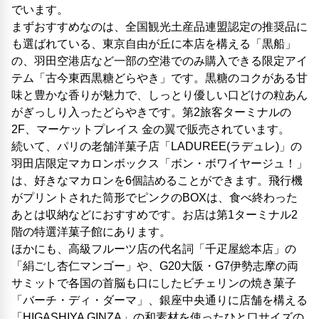
でいます。
まずおすすめなのは、全国観光土産品連盟認定の推奨品に
も選ばれている、東京自由が丘に本店を構える「黒船」
の、羽田空港店など一部の空港でのみ購入できる限定アイ
テム「古今東西黒糖どらやき」です。黒糖のコクがある甘
味と豊かな香りが魅力で、しっとり優しい口どけの粒あん
がぎっしり入ったどらやきです。第2旅客ターミナルの
2F、マーケットプレイス 金の翼で販売されています。
続いて、パリの老舗洋菓子店「LADUREE(ラデュレ)」の
羽田店限定マカロンボックス「ボン・ボワイヤージュ！」
は、好きなマカロンを6個詰めることができます。飛行機
がプリントされた筒形でピンクのBOXは、食べ終わった
あとは収納などにおすすめです。お店は第1ターミナル2
階の特選洋菓子館にあります。
ほかにも、高級フルーツ店の代名詞「千疋屋総本店」の
「絹ごし杏仁マンゴー」や、G20大阪・G7伊勢志摩の両
サミットで各国の首脳も口にしたビチェリンの焼き菓子
「バーチ・ディ・ダーマ」、銀座中央通りに店舗を構える
「HIGASHIYA GINZA」の和素材を使ったひと口サイズの