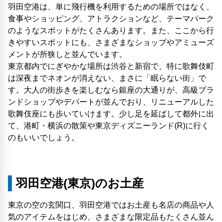
羽田空港は、単に飛行機を利用するための場所ではなく、
食事やショッピング、アトラクションなど、テーマパーク
のようなスポットがたくさんあります。また、ここから行
きやすいスポットにも、さまざまなショップやアミューズ
メントが所狭しと並んでいます。
東京都内でにぎやかな場所は渋谷と新宿で、特に歌舞伎町
は深夜までネオンが消えない、まさに「眠らない​街」で
す。大人の街歩きを楽しむなら銀座の大通りが、高級ブラ
ンドショップやデパートが並んでおり、リニューアルした
歌舞伎座にも歩いていけます。少し足を延ばして都外に出
て、港町・横浜の散策や東京ディズニーランド(R)に行く
のもいいでしょう。
羽田空港(東京)のお土産
東京の空の玄関口、羽田空港ではお土産も名店の商品や人
気のアイテムをはじめ、さまざまな限定品もたくさん並ん