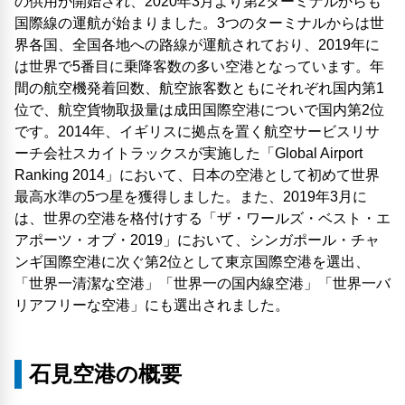
の供用が開始され、2020年3月より第2ターミナルからも
国際線の運航が始まりました。3つのターミナルからは世
界各国、全国各地への路線が運航されており、2019年に
は世界で5番目に乗降客数の多い空港となっています。年
間の航空機発着回数、航空旅客数ともにそれぞれ国内第1
位で、航空貨物取扱量は成田国際空港についで国内第2位
です。2014年、イギリスに拠点を置く航空サービスリサ
ーチ会社スカイトラックスが実施した「Global Airport
Ranking 2014」において、日本の空港として初めて世界
最高水準の5つ星を獲得しました。また、2019年3月に
は、世界の空港を格付けする「ザ・ワールズ・ベスト・エ
アポーツ・オブ・2019」において、シンガポール・チャ
ンギ国際空港に次ぐ第2位として東京国際空港を選出、
「世界一清潔な空港」「世界一の国内線空港」「世界一バ
リアフリーな空港」にも選出されました。
石見空港の概要