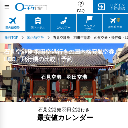
ログイン
予約確認
FAQ
エンタメ
海外航空券
国内航空券
国内ホテル
JALツアー
ツアー
旅行TOP
国内航空券
石見空港発 羽田空港着 の航空券・飛行機・LC
石見空港発 羽田空港行きの国内格安航空券、
LCC、飛行機の比較・予約
石見空港→羽田空港
石見空港発 羽田空港行き
最安値カレンダー