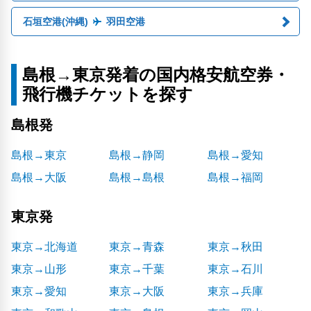
石垣空港(沖縄)
羽田空港
島根→東京発着の国内格安航空券・
飛行機チケットを探す
島根発
島根→東京
島根→静岡
島根→愛知
島根→大阪
島根→島根
島根→福岡
東京発
東京→北海道
東京→青森
東京→秋田
東京→山形
東京→千葉
東京→石川
東京→愛知
東京→大阪
東京→兵庫