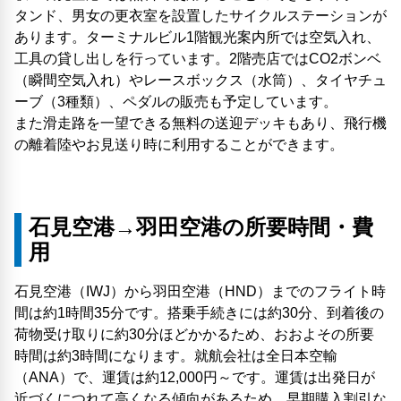
タンド、男女の更衣室を設置したサイクルステーションが
あります。ターミナルビル1階観光案内所では空気入れ、
工具の貸し出しを行っています。2階売店ではCO2ボンベ
（瞬間空気入れ）やレースボックス（水筒）、タイヤチュ
ーブ（3種類）、ペダルの販売も予定しています。
また滑走路を一望できる無料の送迎デッキもあり、飛行機
の離着陸やお見送り時に利用することができます。
石見空港→羽田空港の所要時間・費
用
石見空港（IWJ）から羽田空港（HND）までのフライト時
間は約1時間35分です。搭乗手続きには約30分、到着後の
荷物受け取りに約30分ほどかかるため、おおよその所要
時間は約3時間になります。就航会社は全日本空輸
（ANA）で、運賃は約12,000円～です。運賃は出発日が
近づくにつれて高くなる傾向があるため、早期購入割引な