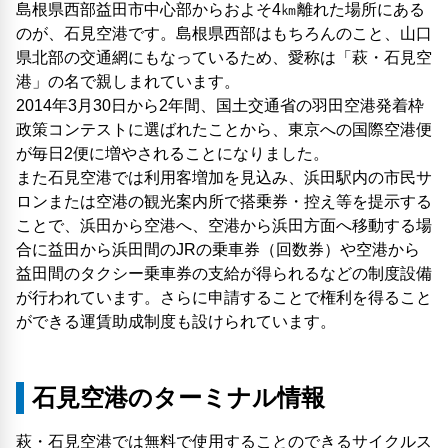
島根県西部益田市中心部からおよそ4㎞離れた場所にある
のが、石見空港です。島根県西部はもちろんのこと、山口
県北部の交通網にもなっているため、愛称は「萩・石見空
港」の名で親しまれています。
2014年3月30日から2年間、国土交通省の羽田空港発着枠
政策コンテストに選ばれたことから、東京への国際空港便
が毎日2便に増やされることになりました。
また石見空港では利用客増加を見込み、浜田駅内の市民サ
ロンまたは空港の観光案内所で搭乗券・控え等を提示する
ことで、浜田から空港へ、空港から浜田方面へ移動する場
合に益田から浜田間のJRの乗車券（回数券）や空港から
益田間のタクシー乗車券の支給が得られるなどの制度設備
が行われています。さらに申請することで権利を得ること
ができる運賃助成制度も設けられています。
石見空港のターミナル情報
萩・石見空港では無料で使用することのできるサイクルス