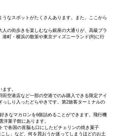
ようなスポットがたくさんあります。また、ここから
大人の街歩きを楽しむなら銀座の大通りが、高級ブラ
港町・横浜の散策や東京ディズニーランド(R)に行
います。
羽田空港店など一部の空港でのみ購入できる限定アイ
ぎっしり入ったどらやきです。第2旅客ターミナルの
、好きなマカロンを6個詰めることができます。飛行機
特選洋菓子館にあります。
ットで各国の首脳も口にしたビチェリンの焼き菓子
の「おこし」など、何を買おうか迷ってしまうほどのお土