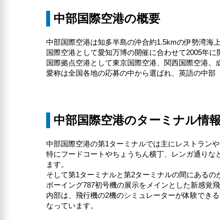
中部国際空港の概要
中部国際空港は知多半島の沖合約1.5kmの伊勢湾
国際空港として愛知万博の開催に合わせて2005年に
国際拠点空港として東京国際空港、関西国際空港。
愛称は全国各地の応募の中から選ばれ、英語の中部（cen
中部国際空港のターミナル情
中部国際空港の第1ターミナルでは主にレストラン
特にフードコートやちょうちん横丁、レンガ通りな
ます。
そして第1ターミナルと第2ターミナルの間にあるのが「F
ボーイング787初号機の展示をメインとした新感覚
内部は、飛行機の2機のシミュレーターが体験でき
なっています。