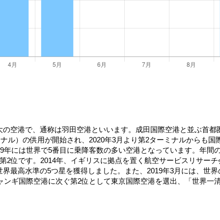
大の空港で、通称は羽田空港といいます。成田国際空港と並ぶ首都
ミナル）の供用が開始され、2020年3月より第2ターミナルからも
19年には世界で5番目に乗降客数の多い空港となっています。年間
です。2014年、イギリスに拠点を置く航空サービスリサーチ会社スカイ
初めて世界最高水準の5つ星を獲得しました。また、2019年3月には
チャンギ国際空港に次ぐ第2位として東京国際空港を選出、「世界一