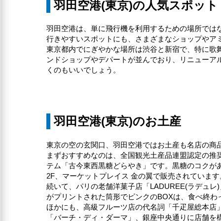
羽田空港(東京)の人気スポット
羽田空港は、単に飛行機を利用するための場所では
行きやすいスポットにも、さまざまなショップやア
東京都内でにぎやかな場所は渋谷と新宿で、特に歌
ンドショップやデパートが並んでおり、リニューアル
くのもいいでしょう。
羽田空港(東京)のお土産
東京の空の玄関口、羽田空港ではお土産も名店の商
まずおすすめなのは、全国観光土産品連盟認定の推
テム「古今東西黒糖どらやき」です。黒糖のコクが
2F、マーケットプレイス 金の翼で販売されています
続いて、パリの老舗洋菓子店「LADUREE(ラデ
がプリントされた筒形でピンクのBOXは、食べ終わ
ほかにも、高級フルーツ店の代名詞「千疋屋総本店」
「バーチ・ディ・ダーマ」、銀座中央通りに店舗を構え