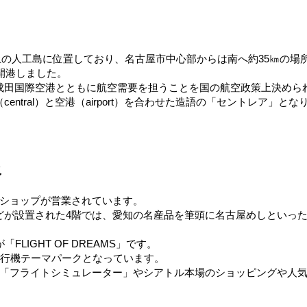
海上の人工島に位置しており、名古屋市中心部からは南へ約35㎞の場
開港しました。
成田国際空港とともに航空需要を担うことを国の航空政策上決めら
tral）と空港（airport）を合わせた造語の「セントレア」とな
報
やショップが営業されています。
どが設置された4階では、愛知の名産品を筆頭に名古屋めしといっ
LIGHT OF DREAMS」です。
飛行機テーマパークとなっています。
る「フライトシミュレーター」やシアトル本場のショッピングや人