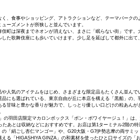
なく、食事やショッピング、アトラクションなど、テーマパークの
ミューズメントが所狭しと並んでいます。
舞伎町は深夜までネオンが消えない、まさに「眠らない​街」です。
した歌舞伎座にも歩いていけます。少し足を延ばして都外に出て、
品や人気のアイテムをはじめ、さまざまな限定品もたくさん並んで
奨品にも選ばれている、東京自由が丘に本店を構える「黒船」の、
ある甘味と豊かな香りが魅力で、しっとり優しい口どけの粒あんが
。
ュレ)」の羽田店限定マカロンボックス「ボン・ボワイヤージュ！」は
ったあとは収納などにおすすめです。お店は第1ターミナル2階の
の「絹ごし杏仁マンゴー」や、G20大阪・G7伊勢志摩の両サミ
る「HIGASHIYA GINZA」の和素材を使ったひと口サイズ