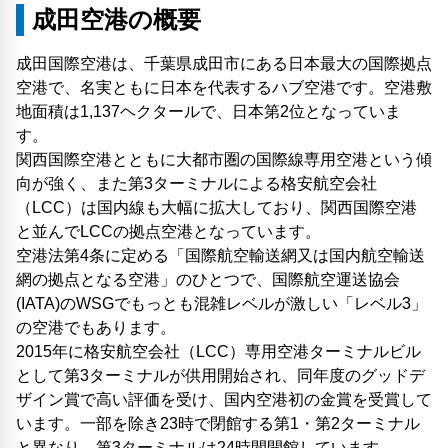
成田空港の概要
成田国際空港は、千葉県成田市にある日本最大の国際拠点
空港で、名実ともに日本を代表するハブ空港です。空港敷
地面積は1,137ヘクタールで、日本第2位となっていま
す。
関西国際空港とともに大都市圏の国際線専用空港という傾
向が強く、また第3ターミナルによる格安航空会社
（LCC）は国内線も大幅に拡大しており、関西国際空港
と並んでLCCの拠点空港となっています。
空港法第4条に定める「国際航空輸送網又は国内航空輸送
網の拠点となる空港」のひとつで、国際航空運送協会
(IATA)のWSGでもっとも混雑レベルが激しい「レベル3」
の空港でもあります。
2015年に格安航空会社（LCC）専用空港ターミナルビル
として第3ターミナルが供用開始され、同年度のグッドデ
ザイン賞で高い評価を受け、国内空港初の金賞を受賞して
います。一部を除き23時で閉館する第1・第2ターミナル
と異なり、第3ターミナルは24時間開館しています。