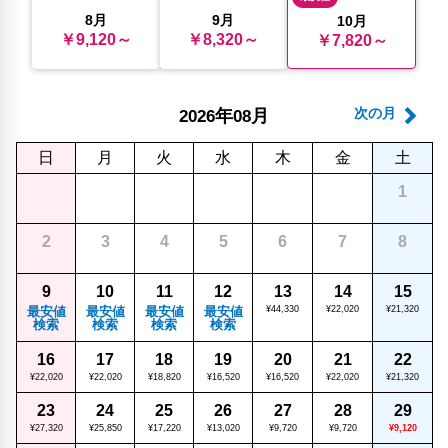
8月
9月
10月
￥9,120～
￥8,320～
￥7,820～
年
月
次の月
2026
08
日
月
火
水
木
金
土
1
2
3
4
5
6
7
8
9
10
11
12
13
14
15
最安値
最安値
最安値
最安値
¥44,330
¥22,020
¥21,320
検索
検索
検索
検索
16
17
18
19
20
21
22
¥22,020
¥22,020
¥18,820
¥16,520
¥16,520
¥22,020
¥21,320
23
24
25
26
27
28
29
¥27,320
¥25,850
¥17,220
¥13,020
¥9,720
¥9,720
¥9,120