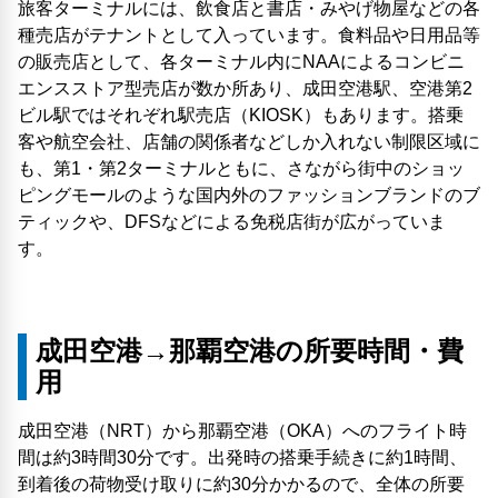
旅客ターミナルには、飲食店と書店・みやげ物屋などの各
種売店がテナントとして入っています。食料品や日用品等
の販売店として、各ターミナル内にNAAによるコンビニ
エンスストア型売店が数か所あり、成田空港駅、空港第2
ビル駅ではそれぞれ駅売店（KIOSK）もあります。搭乗
客や航空会社、店舗の関係者などしか入れない制限区域に
も、第1・第2ターミナルともに、さながら街中のショッ
ピングモールのような国内外のファッションブランドのブ
ティックや、DFSなどによる免税店街が広がっていま
す。
成田空港→那覇空港の所要時間・費
用
成田空港（NRT）から那覇空港（OKA）へのフライト時
間は約3時間30分です。出発時の搭乗手続きに約1時間、
到着後の荷物受け取りに約30分かかるので、全体の所要