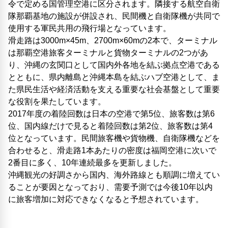
令で定める国管理空港に区分されます。隣接する航空自衛
隊那覇基地の施設が併設され、民間機と自衛隊機が共同で
使用する軍民共用の飛行場となっています。
滑走路は3000m×45m、2700m×60mの2本で、ターミナル
は那覇空港旅客ターミナルと貨物ターミナルの2つがあ
り、沖縄の玄関口として国内外各地を結ぶ拠点空港である
とともに、県内離島と沖縄本島を結ぶハブ空港として、ま
た県民生活や経済活動を支える重要な社会基盤として重要
な役割を果たしています。
2017年度の着陸回数は日本の空港で第5位、旅客数は第6
位、国内線だけで見ると着陸回数は第2位、旅客数は第4
位となっています。民間旅客機や貨物機、自衛隊機などを
合わせると、滑走路1本あたりの密度は福岡空港に次いで
2番目に多く、10年連続最多を更新しました。
沖縄観光の好調さから国内、海外路線とも順調に増えてい
ることが要因となっており、需要予測では今後10年以内
に旅客増加に対応できなくなると予想されています。