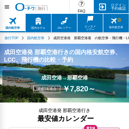
ログイン
予約確認
FAQ
エンタメ
海外航空券
国内航空券
国内ホテル
JALツアー
ツアー
旅行TOP
国内航空券
成田空港発 那覇空港着 の航空券・飛行機・LC
成田空港発 那覇空港行きの国内格安航空券、
LCC、飛行機の比較・予約
成田空港→那覇空港
￥7,820～
片道1名様分
成田空港発 那覇空港行き
最安値カレンダー
最安値