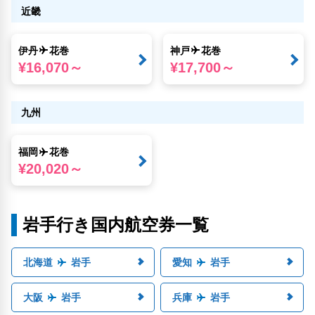
近畿
伊丹
花巻
神戸
花巻
¥16,070～
¥17,700～
九州
福岡
花巻
¥20,020～
岩手行き国内航空券一覧
北海道
岩手
愛知
岩手
大阪
岩手
兵庫
岩手