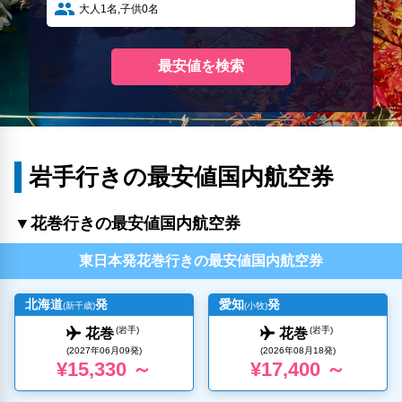
岩手行きの最安値国内航空券
▼花巻行きの最安値国内航空券
東日本発花巻行きの最安値国内航空券
北海道
発
愛知
発
(新千歳)
(小牧)
(岩手)
(岩手)
花巻
花巻
(2027年06月09発)
(2026年08月18発)
¥15,330 ～
¥17,400 ～