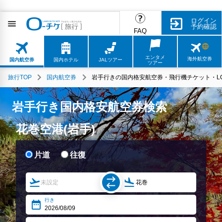
ログイン
予約確認
FAQ
エンタメ
海外航空券
国内航空券
国内ホテル
JALツアー
ツアー
旅行TOP
国内航空券
岩手行きの国内格安航空券・飛行機チケット・L
岩手行き国内格安航空券検索
花巻空港(岩手)