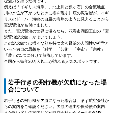
な魅力を持った街です。
例えば「イギリス海岸」。北上川と猿ヶ石川の合流地点、
川の水位が下がったときに姿を現す川底の泥岩層が、イギ
リスのドーバー海峡の白亜の海岸のように見えることから
宮沢賢治が名付けました。
また、宮沢賢治の世界に浸るなら、花巻市湖四王山の「宮
沢賢治記念館」がよいでしょう。
この記念館では様々な顔を持つ宮沢賢治の人間性や哲学と
いった独自の思想を「科学」「芸術」「宇宙」「宗教」
「農」の5つに分けて解説しています。
全国から毎年20万人以上が訪れる人気スポットです。
岩手行きの飛行機が欠航になった場
合について
岩手行きの飛行機が欠航になった場合は、まず航空会社か
らの案内をご確認ください。欠航の理由や振替便の案内、
また払い戻しの案内などが航空会社からメールやSMS、