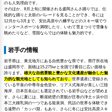
のも人気理由です。
そのほか、8月上旬に開催される盛岡さんさ踊りでは、伝
統的な踊りと太鼓のパレードを見ることができ、冬には
12月から3月まで、安比高原や八幡平などのスキー場でウ
ィンタースポーツを満喫したり、いわて雪まつりで雪像を
眺めたりなど、雪国ならではの体験も魅力的です。
岩手の情報
岩手県は、東北地方にある自然豊かな県です。県庁所在地
は盛岡市で、面積は15,275㎢と全国で2番目に広い面積を
誇ります。
雄大な自然景観と豊かな文化遺産が融合した魅
力的な観光地としても知られており、
世界遺産に登録され
ている平泉の中尊寺金色堂や、リアス式海岸が美しい三陸
海岸、日本百名山にも選定されている岩手山などが望めま
す。さらに夏には、断崖絶壁の景観が圧巻の浄土ヶ浜や日
本三大鍾乳洞の一つである龍泉洞、民話の世界を体験でき
る遠野の「カッパ淵」もあり、さらに冬には安比高原スキ