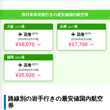
西日本発花巻行きの最安値国内航空券
大阪
発
兵庫
発
(伊丹)
(神戸)
(岩手)
(岩手)
花巻
花巻
(2026年10月27発)
(2026年08月19発)
¥16,070 ～
¥17,700 ～
福岡
発
(福岡)
(岩手)
花巻
(2026年09月15発)
¥20,020 ～
路線別の岩手行きの最安値国内航空
券