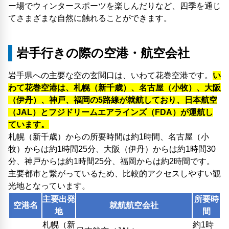
ー場でウィンタースポーツを楽しんだりなど、四季を通じ
てさまざまな自然に触れることができます。
岩手行きの際の空港・航空会社
岩手県への主要な空の玄関口は、いわて花巻空港です。
い
わて花巻空港は、札幌（新千歳）、名古屋（小牧）、大阪
（伊丹）、神戸、福岡の5路線が就航しており、日本航空
（JAL）とフジドリームエアラインズ（FDA）が運航し
ています。
札幌（新千歳）からの所要時間は約1時間、名古屋（小
牧）からは約1時間25分、大阪（伊丹）からは約1時間30
分、神戸からは約1時間25分、福岡からは約2時間です。
主要都市と繋がっているため、比較的アクセスしやすい観
光地となっています。
主要出発
所要時
空港名
就航航空会社
地
間
札幌（新
約1時