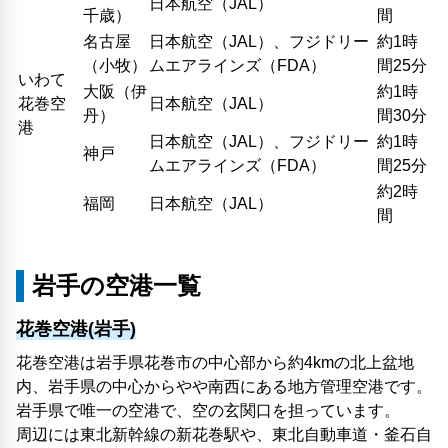
日本航空（JAL）
千歳）
間
名古屋
日本航空（JAL）、フジドリー
約1時
（小牧）
ムエアラインズ（FDA）
間25分
いわて
大阪（伊
約1時
花巻空
日本航空（JAL）
丹）
間30分
港
日本航空（JAL）、フジドリー
約1時
神戸
ムエアラインズ（FDA）
間25分
約2時
福岡
日本航空（JAL）
間
岩手の空港一覧
花巻空港(岩手)
花巻空港は岩手県花巻市の中心部から約4kmの北上盆地
内、岩手県の中心からやや南西にある地方管理空港です。
岩手県で唯一の空港で、空の玄関口を担っています。
周辺には東北新幹線の新花巻駅や、東北自動車道・釜石自