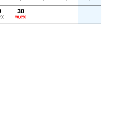
9
30
350
¥8,850