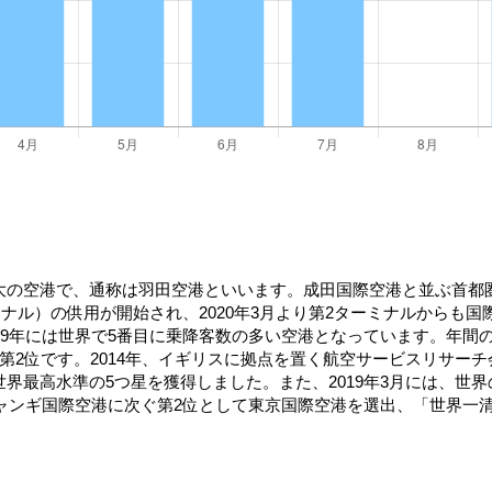
大の空港で、通称は羽田空港といいます。成田国際空港と並ぶ首都
ミナル）の供用が開始され、2020年3月より第2ターミナルからも
19年には世界で5番目に乗降客数の多い空港となっています。年間
です。2014年、イギリスに拠点を置く航空サービスリサーチ会社スカイ
初めて世界最高水準の5つ星を獲得しました。また、2019年3月には
チャンギ国際空港に次ぐ第2位として東京国際空港を選出、「世界一