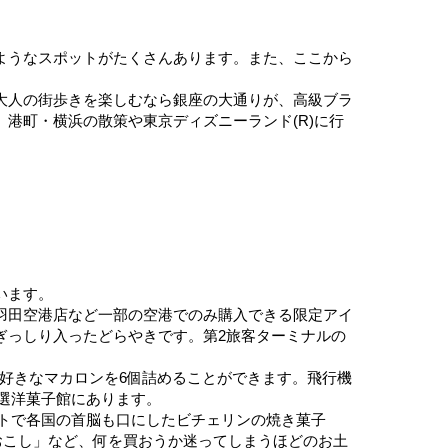
ようなスポットがたくさんあります。また、ここから
大人の街歩きを楽しむなら銀座の大通りが、高級ブラ
港町・横浜の散策や東京ディズニーランド(R)に行
います。
羽田空港店など一部の空港でのみ購入できる限定アイ
ぎっしり入ったどらやきです。第2旅客ターミナルの
、好きなマカロンを6個詰めることができます。飛行機
特選洋菓子館にあります。
ットで各国の首脳も口にしたビチェリンの焼き菓子
の「おこし」など、何を買おうか迷ってしまうほどのお土