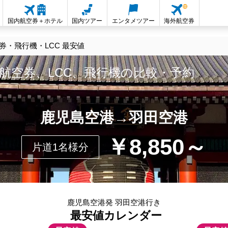
国内航空券＋ホテル
国内ツアー
エンタメツアー
海外航空券
・飛行機・LCC 最安値
航空券、LCC、飛行機の比較・予約
鹿児島空港→羽田空港
￥8,850～
片道1名様分
鹿児島空港発 羽田空港行き
最安値カレンダー