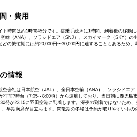
間・費用
イト時間は約1時間45分です。搭乗手続きに1時間、到着後の移動
輸（ANA）、ソラシドエア（SNJ）、スカイマーク（SKY）の4社
連休などの繁忙期には約20,000円〜30,000円に達することもあ
他の情報
航空会社は日本航空（JAL）、全日本空輸（ANA）、ソラシドエア（
Aが午前7時台（7:05～8:00頃）から運航しており、当日朝に鹿
0:30発が22:15に羽田空港に到着します。深夜の到着ではない
く、早期満席が目立ちます。閑散期の冬場は予約が取りやすいもの