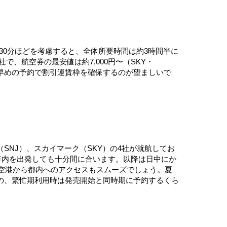
に30分ほどを考慮すると、全体所要時間は約3時間半に
で、航空券の最安値は約7,000円〜（SKY・
るため、早めの予約で割引運賃枠を確保するのが望ましいで
SNJ）、スカイマーク（SKY）の4社が就航してお
児島市内を出発しても十分間に合います。以降は日中にか
ため、空港から都内へのアクセスもスムーズでしょう。夏
の、繁忙期利用時は発売開始と同時期に予約するくら