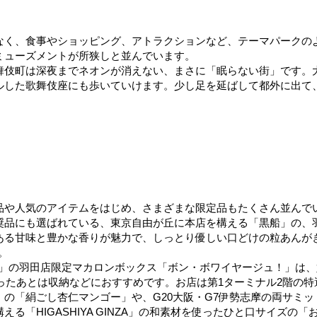
なく、食事やショッピング、アトラクションなど、テーマパークの
ミューズメントが所狭しと並んでいます。
舞伎町は深夜までネオンが消えない、まさに「眠らない​街」です。
した歌舞伎座にも歩いていけます。少し足を延ばして都外に出て、
品や人気のアイテムをはじめ、さまざまな限定品もたくさん並んで
奨品にも選ばれている、東京自由が丘に本店を構える「黒船」の、
ある甘味と豊かな香りが魅力で、しっとり優しい口どけの粒あんが
。
ュレ)」の羽田店限定マカロンボックス「ボン・ボワイヤージュ！」は
ったあとは収納などにおすすめです。お店は第1ターミナル2階の
の「絹ごし杏仁マンゴー」や、G20大阪・G7伊勢志摩の両サミ
る「HIGASHIYA GINZA」の和素材を使ったひと口サイズ