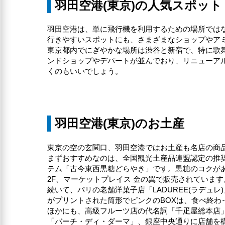
羽田空港(東京)の人気スポット
羽田空港は、単に飛行機を利用するための場所では
行きやすいスポットにも、さまざまなショップやア
東京都内でにぎやかな場所は渋谷と新宿で、特に歌
ンドショップやデパートが並んでおり、リニューアル
くのもいいでしょう。
羽田空港(東京)のお土産
東京の空の玄関口、羽田空港ではお土産も名店の商
まずおすすめなのは、全国観光土産品連盟認定の推
テム「古今東西黒糖どらやき」です。黒糖のコクが
2F、マーケットプレイス 金の翼で販売されています
続いて、パリの老舗洋菓子店「LADUREE(ラデ
がプリントされた筒形でピンクのBOXは、食べ終わ
ほかにも、高級フルーツ店の代名詞「千疋屋総本店」
「バーチ・ディ・ダーマ」、銀座中央通りに店舗を構え