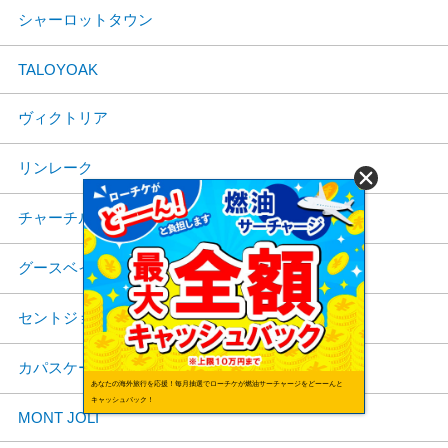
シャーロットタウン
TALOYOAK
ヴィクトリア
リンレーク
チャーチル
グースベイ
セントジョーンズ
カパスケーシング
あなたの海外旅行を応援！毎月抽選でローチケが燃油サーチャージをどーーんと
キャッシュバック！
MONT JOLI