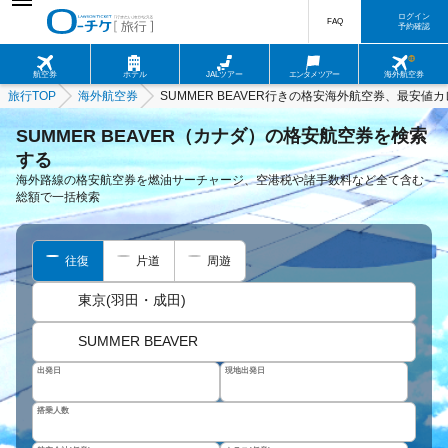
ログイン
FAQ
予約確認
航空券
ホテル
JALツアー
エンタメツアー
海外航空券
旅行TOP
海外航空券
SUMMER BEAVER行きの格安海外航空券、最安値
SUMMER BEAVER（カナダ）の格安航空券を検索
する
海外路線の格安航空券を燃油サーチャージ、空港税や諸手数料など全て含む
総額で一括検索
往復
片道
周遊
東京(羽田・成田)
SUMMER BEAVER
出発日
現地出発日
搭乗人数