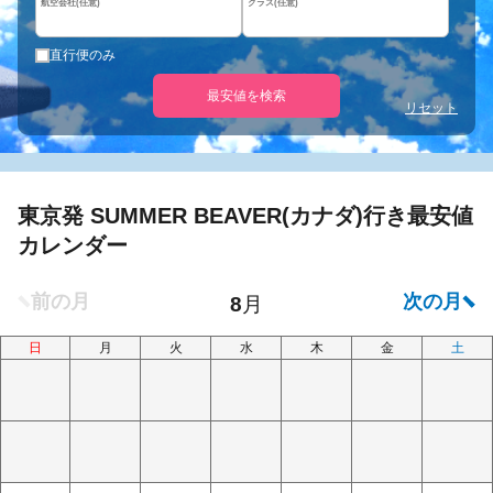
航空会社(任意)
クラス(任意)
直行便のみ
最安値を検索
リセット
東京発 SUMMER BEAVER(カナダ)行き最安値
カレンダー
日
月
火
水
木
金
土