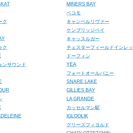
SKAT
MINERS BAY
ベコモ
ーク
キャンベルリヴァー
ケンブリッジベイ
AY
キャッスルガー
ゥク
チェスターフィールドインレッ
E
ドーフィン
YEA
ョンサウンド
フォートオールバニー
E
SNARE LAKE
OUR
GILLIES BAY
LA GRANDE
ン
E
カッセルマン駅
ADELEINE
IGLOOLIK
グリーズフィヨルド