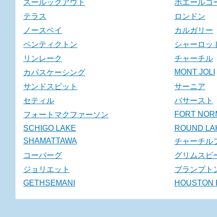
スールックアウト
ホエールコ
テラス
ロンドン
ノースベイ
カルガリー
ペンティクトン
シャーロッ
リンレーク
チャーチル
MONT JOLI
カパスケーシング
サンドスピット
サーニア
セティル
バサースト
FORT NOR
フォートマクファーソン
SCHIGO LAKE
ROUND LA
SHAMATTAWA
チャーチル
コーバーグ
グリムスビ
ジョリエット
ブランプト
GETHSEMANI
HOUSTON 