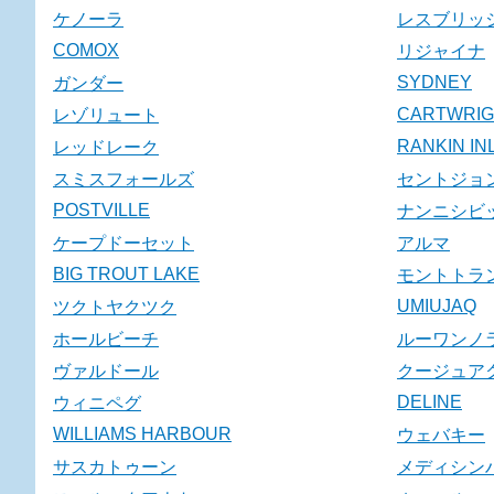
ケノーラ
レスブリッ
COMOX
リジャイナ
SYDNEY
ガンダー
CARTWRIG
レゾリュート
RANKIN IN
レッドレーク
スミスフォールズ
セントジョ
POSTVILLE
ナンニシビ
ケープドーセット
アルマ
BIG TROUT LAKE
モントトラ
UMIUJAQ
ツクトヤクツク
ホールビーチ
ルーワンノ
ヴァルドール
クージュア
DELINE
ウィニペグ
WILLIAMS HARBOUR
ウェバキー
サスカトゥーン
メディシン