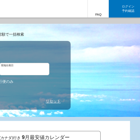
ログイン
予約確認
FAQ
総額で一括検索
現地出発日
行便のみ
リセット
9
月最安値カレンダー
N(カナダ)行き
東京