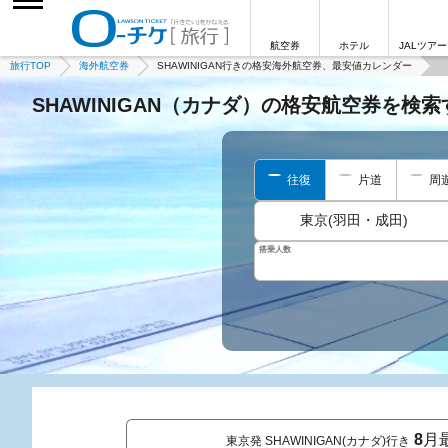
航空券
ホテル
JALツアー
旅行TOP
海外航空券
SHAWINIGAN行きの格安海外航空券、最安値カレンダー
SHAWINIGAN（カナダ）の格安航空券を検索
往復
片道
周
東京(羽田・成田)
搭乗人数
8
月
東京発 SHAWINIGAN(カナダ)行き