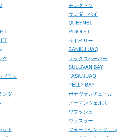
ジ
モンクトン
サンダーベイ
QUESNEL
HT
RIGOLET
LET
サドベリー
SANIKILUAQ
ン
ック
サックスハーバー
SULLIVAN BAY
TASIUJUAQ
ンブラン
PELLY BAY
ランダ
ボナヴァンチュール
ク
ノーマンウェルズ
ワブッシュ
ウィスラー
ハット
フォートセントジョン