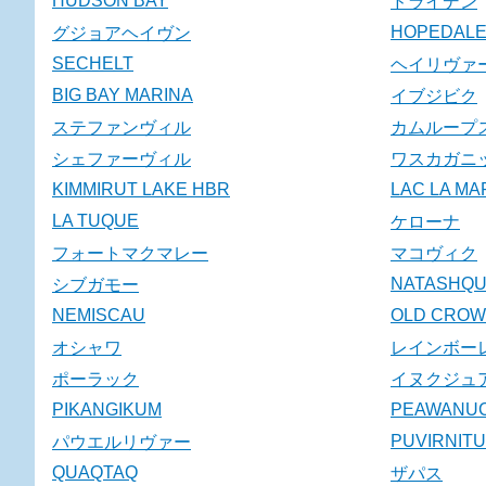
HUDSON BAY
ドライデン
HOPEDAL
グジョアヘイヴン
SECHELT
ヘイリヴァ
BIG BAY MARINA
イブジビク
ステファンヴィル
カムループ
シェファーヴィル
ワスカガニ
KIMMIRUT LAKE HBR
LAC LA M
LA TUQUE
ケローナ
フォートマクマレー
マコヴィク
NATASHQ
シブガモー
NEMISCAU
OLD CROW
オシャワ
レインボー
ポーラック
イヌクジュ
PIKANGIKUM
PEAWANU
PUVIRNIT
パウエルリヴァー
QUAQTAQ
ザパス