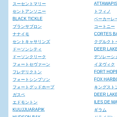
ATTAWAPI
スーセントマリー
セントアンソニー
トフィノ
BLACK TICKLE
ベーカーレ
ブランサブロン
コートニー
CORTES B
ナナイモ
セントキャサリンズ
クグルクト
DEER LAK
ドーソンシティ
ドーソンクリーク
デソレーシ
フォートセヴァーン
イヌヴィク
FORT HOP
フレデリクトン
FOX HARB
フォートシンプソン
フォートグッドホープ
キングスト
DEER LAK
ガスペ
ILES DE M
エドモントン
KUUJJUARAPIK
ギラム