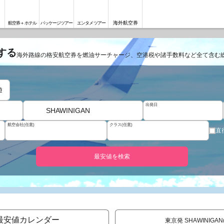
海外航空券
航空券＋ホテル
パッケージツアー
エンタメツアー
する
海外路線の格安航空券を燃油サーチャージ、空港税や諸手数料など全て含む
遊
出発日
SHAWINIGAN
航空会社(任意)
クラス(任意)
直
最安値を検索
最安値カレンダー
東京発 SHAWINIGA