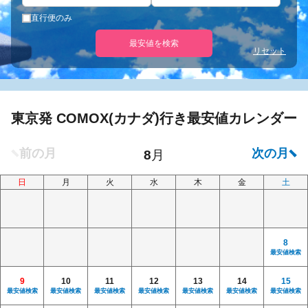
直行便のみ
最安値を検索
リセット
東京発 COMOX(カナダ)行き最安値カレンダー
日
月
火
水
木
金
土
8
最安値検索
9
10
11
12
13
14
15
最安値検索
最安値検索
最安値検索
最安値検索
最安値検索
最安値検索
最安値検索