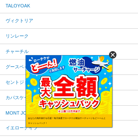
TALOYOAK
ヴィクトリア
リンレーク
チャーチル
グースベイ
セントジョーンズ
カパスケーシング
MONT JOLI
あなたの海外旅行を応援！毎月抽選でローチケが燃油サーチャージをどーーんと
キャッシュバック！
イエローナイフ