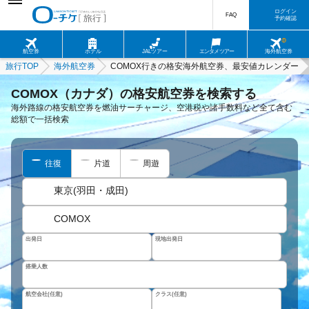
ログイン
FAQ
予約確認
航空券
ホテル
JALツアー
エンタメツアー
海外航空券
旅行TOP
海外航空券
COMOX行きの格安海外航空券、最安値カレンダー
COMOX（カナダ）の格安航空券を検索する
海外路線の格安航空券を燃油サーチャージ、空港税や諸手数料など全て含む
総額で一括検索
往復
片道
周遊
東京(羽田・成田)
COMOX
出発日
現地出発日
搭乗人数
航空会社(任意)
クラス(任意)