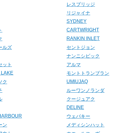
レスブリッジ
リジャイナ
SYDNEY
CARTWRIGHT
ト
RANKIN INLET
ク
ールズ
セントジョン
ナンニシビック
セット
アルマ
 LAKE
モントトランブラン
UMIUJAQ
ツク
チ
ルーワンノランダ
ル
クージュアク
DELINE
 HARBOUR
ウェバキー
ーン
メディシンハット