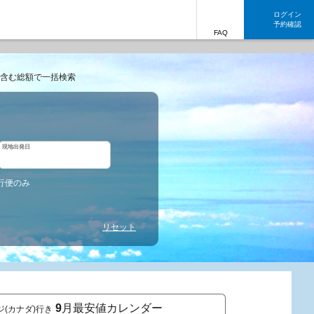
ログイン
予約確認
FAQ
含む総額で一括検索
現地出発日
行便のみ
リセット
9
月最安値カレンダー
ジ(カナダ)行き
東京