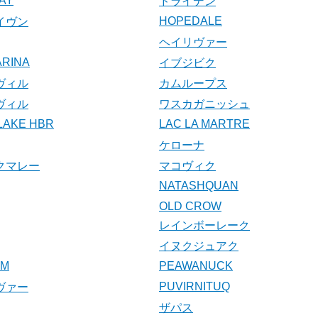
AY
ドライデン
HOPEDALE
イヴン
ヘイリヴァー
ARINA
イブジビク
ヴィル
カムループス
ヴィル
ワスカガニッシュ
LAKE HBR
LAC LA MARTRE
ケローナ
クマレー
マコヴィク
NATASHQUAN
OLD CROW
レインボーレーク
イヌクジュアク
UM
PEAWANUCK
PUVIRNITUQ
ヴァー
ザパス