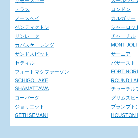
リモースキー
スールック
テラス
ロンドン
ノースベイ
カルガリー
ペンティクトン
シャーロッ
リンレーク
チャーチル
MONT JOLI
カパスケーシング
サンドスピット
サーニア
セティル
バサースト
FORT NOR
フォートマクファーソン
SCHIGO LAKE
ROUND LA
SHAMATTAWA
チャーチル
コーバーグ
グリムスビ
ジョリエット
ブランプト
GETHSEMANI
HOUSTON 