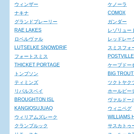
ウィンザー
ケノーラ
COMOX
ナキナ
グランドプレーリー
ガンダー
RAE LAKES
レゾリュー
ロベルヴァル
レッドレー
LUTSELKE SNOWDRIF
スミスフォ
POSTVILLE
フォートスミス
THICKET PORTAGE
ケープドー
BIG TROUT
トンプソン
ティミンズ
ツクトヤク
リパルスベイ
ホールビー
BROUGHTON ISL
ヴァルドー
KANGIQSUJUAQ
ウィニペグ
WILLIAMS
ウィリアムズレーク
クランブルック
サスカトゥ