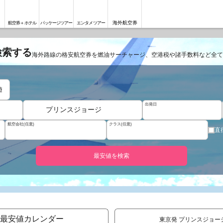
海外航空券
航空券＋ホテル
パッケージツアー
エンタメツアー
検索する
海外路線の格安航空券を燃油サーチャージ、空港税や諸手数料など全て
遊
出発日
プリンスジョージ
航空会社(任意)
クラス(任意)
直
最安値を検索
最安値カレンダー
東京発 プリンスジョー