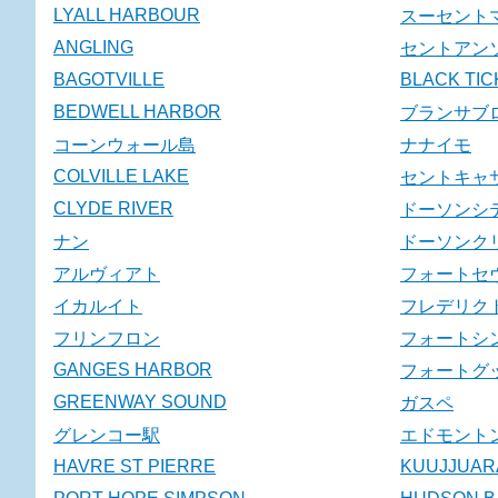
LYALL HARBOUR
スーセント
ANGLING
セントアン
BAGOTVILLE
BLACK TIC
BEDWELL HARBOR
ブランサブ
コーンウォール島
ナナイモ
COLVILLE LAKE
セントキャ
CLYDE RIVER
ドーソンシ
ナン
ドーソンク
アルヴィアト
フォートセ
イカルイト
フレデリク
フリンフロン
フォートシ
GANGES HARBOR
フォートグ
GREENWAY SOUND
ガスペ
グレンコー駅
エドモント
HAVRE ST PIERRE
KUUJJUAR