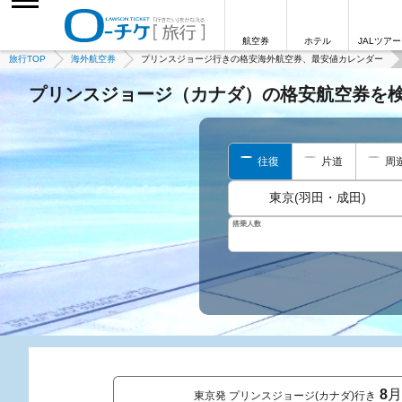
航空券
ホテル
JALツアー
旅行TOP
海外航空券
プリンスジョージ行きの格安海外航空券、最安値カレンダー
プリンスジョージ（カナダ）の格安航空券を
往復
片道
周
東京(羽田・成田)
搭乗人数
8
月
東京発 プリンスジョージ(カナダ)行き