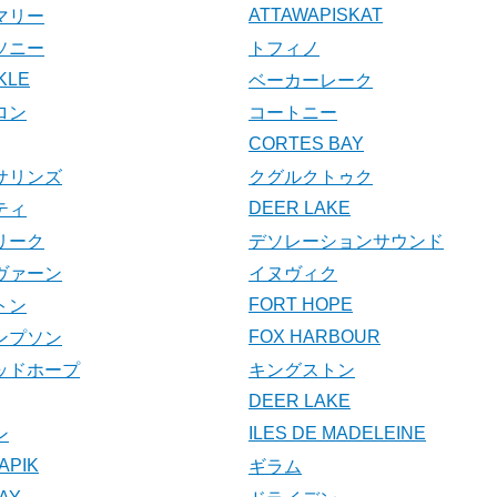
ATTAWAPISKAT
マリー
ソニー
トフィノ
KLE
ベーカーレーク
ロン
コートニー
CORTES BAY
サリンズ
クグルクトゥク
DEER LAKE
ティ
リーク
デソレーションサウンド
ヴァーン
イヌヴィク
FORT HOPE
トン
FOX HARBOUR
ンプソン
ッドホープ
キングストン
DEER LAKE
ILES DE MADELEINE
ン
APIK
ギラム