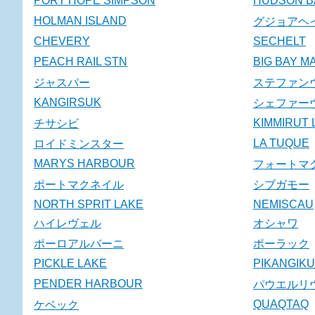
PORT HOPE SIMPSON
HUDSON B
HOLMAN ISLAND
グジョアヘ
CHEVERY
SECHELT
PEACH RAIL STN
BIG BAY M
ジャスパー
ステファン
KANGIRSUK
シェファー
KIMMIRUT 
チサシビ
LA TUQUE
ロイドミンスター
MARYS HARBOUR
フォートマ
ポートマクネイル
シブガモー
NORTH SPRIT LAKE
NEMISCAU
ハイレヴェル
オシャワ
ポーロアルバーニ
ポーラック
PICKLE LAKE
PIKANGIK
PENDER HARBOUR
パウエルリ
QUAQTAQ
ケベック