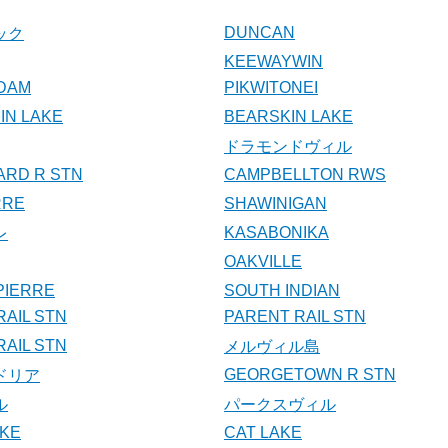
DUNCAN
ック
KEEWAYWIN
DAM
PIKWITONEI
N LAKE
BEARSKIN LAKE
ドラモンドヴィル
ARD R STN
CAMPBELLTON RWS
RRE
SHAWINIGAN
KASABONIKA
レ
OAKVILLE
 PIERRE
SOUTH INDIAN
RAIL STN
PARENT RAIL STN
AIL STN
メルヴィル島
GEORGETOWN R STN
ドリア
ル
パークスヴィル
AKE
CAT LAKE