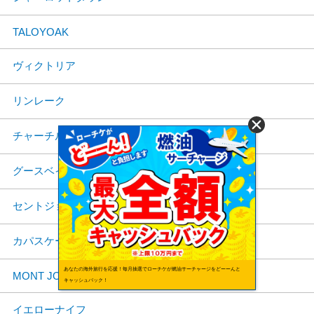
TALOYOAK
ヴィクトリア
リンレーク
チャーチル
グースベイ
セントジョーンズ
カパスケーシング
あなたの海外旅行を応援！毎月抽選でローチケが燃油サーチャージをどーーんと
MONT JOLI
キャッシュバック！
イエローナイフ