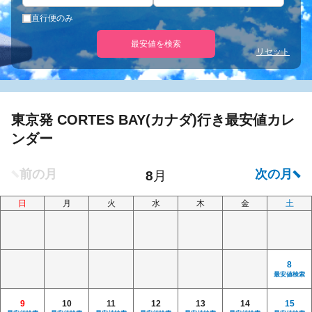
直行便のみ
最安値を検索
リセット
東京発 CORTES BAY(カナダ)行き最安値カレ
ンダー
日
月
火
水
木
金
土
8
最安値検索
9
10
11
12
13
14
15