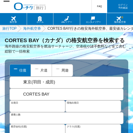
ログイン
FAQ
予約確認
航空券
ホテル
JALツアー
エンタメツアー
海外航空券
旅行TOP
海外航空券
CORTES BAY行きの格安海外航空券、最安値カレン
CORTES BAY（カナダ）の格安航空券を検索する
海外路線の格安航空券を燃油サーチャージ、空港税や諸手数料など全て含む
総額で一括検索
往復
片道
周遊
東京(羽田・成田)
CORTES BAY
出発日
現地出発日
搭乗人数
航空会社(任意)
クラス(任意)