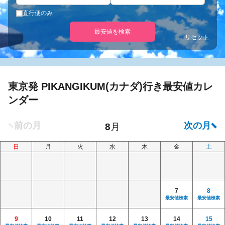
直行便のみ
最安値を検索
リセット
東京発 PIKANGIKUM(カナダ)行き最安値カレ
ンダー
日
月
火
水
木
金
土
7
8
最安値検索
最安値検索
9
10
11
12
13
14
15