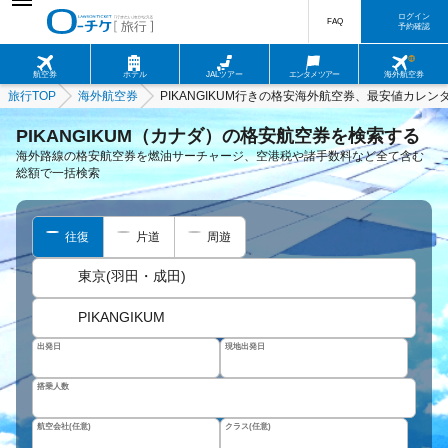
ログイン
FAQ
予約確認
航空券
ホテル
JALツアー
エンタメツアー
海外航空券
旅行TOP
海外航空券
PIKANGIKUM行きの格安海外航空券、最安値カレン
PIKANGIKUM（カナダ）の格安航空券を検索する
海外路線の格安航空券を燃油サーチャージ、空港税や諸手数料など全て含む
総額で一括検索
往復
片道
周遊
東京(羽田・成田)
PIKANGIKUM
出発日
現地出発日
搭乗人数
航空会社(任意)
クラス(任意)