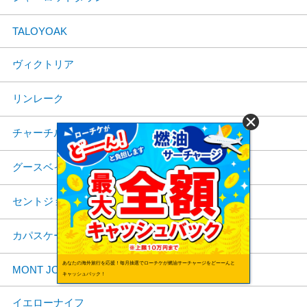
TALOYOAK
ヴィクトリア
リンレーク
チャーチル
グースベイ
セントジョーンズ
カパスケーシング
あなたの海外旅行を応援！毎月抽選でローチケが燃油サーチャージをどーーんと
MONT JOLI
キャッシュバック！
イエローナイフ