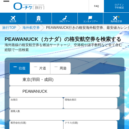
ログイン
FAQ
予約確認
航空券
ホテル
JALツアー
エンタメツアー
海外航空券
旅行TOP
海外航空券
PEAWANUCK行きの格安海外航空券、最安値カレン
PEAWANUCK（カナダ）の格安航空券を検索する
海外路線の格安航空券を燃油サーチャージ、空港税や諸手数料など全て含む
総額で一括検索
往復
片道
周遊
東京(羽田・成田)
PEAWANUCK
出発日
現地出発日
搭乗人数
航空会社(任意)
クラス(任意)