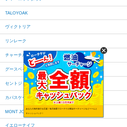
TALOYOAK
ヴィクトリア
リンレーク
チャーチル
グースベイ
セントジョーンズ
カパスケーシング
あなたの海外旅行を応援！毎月抽選でローチケが燃油サーチャージをどーーんと
MONT JOLI
キャッシュバック！
イエローナイフ