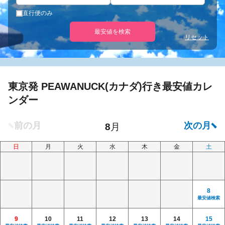
直行便のみ
最安値を検索
リセット
東京発 PEAWANUCK(カナダ)行き最安値カレ
ンダー
日
月
火
水
木
金
土
8
最安値検索
9
10
11
12
13
14
15