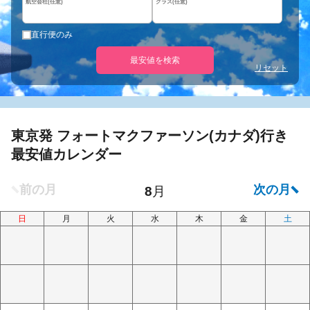
航空会社(任意)
クラス(任意)
直行便のみ
最安値を検索
リセット
東京発 フォートマクファーソン(カナダ)行き
最安値カレンダー
日
月
火
水
木
金
土