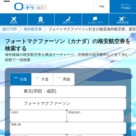
ログイン
FAQ
予約確認
航空券
ホテル
JALツアー
エンタメツアー
海外航空券
旅行TOP
海外航空券
フォートマクファーソン行きの格安海外航空券、最安
フォートマクファーソン（カナダ）の格安航空券を
検索する
海外路線の格安航空券を燃油サーチャージ、空港税や諸手数料など全て含む
総額で一括検索
往復
片道
周遊
東京(羽田・成田)
フォートマクファーソン
出発日
現地出発日
搭乗人数