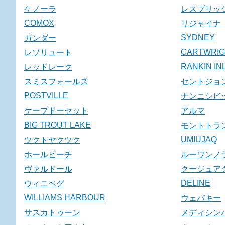
ケノーラ
レスブリッ
COMOX
リジャイナ
SYDNEY
ガンダー
CARTWRIG
レゾリュート
RANKIN IN
レッドレーク
スミスフォールズ
セントジョ
POSTVILLE
ナンニシビ
ケープドーセット
アルマ
BIG TROUT LAKE
モントトラ
UMIUJAQ
ツクトヤクツク
ホールビーチ
ルーワンノ
ヴァルドール
クージュア
DELINE
ウィニペグ
WILLIAMS HARBOUR
ウェバキー
サスカトゥーン
メディシン