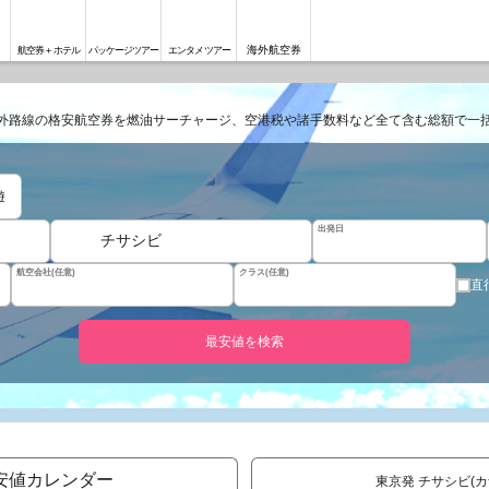
海外航空券
航空券＋ホテル
パッケージツアー
エンタメツアー
外路線の格安航空券を燃油サーチャージ、空港税や諸手数料など全て含む総額で一
遊
出発日
チサシビ
航空会社(任意)
クラス(任意)
直
最安値を検索
安値カレンダー
東京発 チサシビ(カ