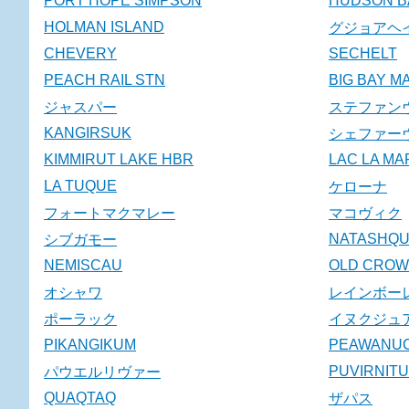
PORT HOPE SIMPSON
HUDSON B
HOLMAN ISLAND
グジョアヘ
CHEVERY
SECHELT
PEACH RAIL STN
BIG BAY M
ジャスパー
ステファン
KANGIRSUK
シェファー
KIMMIRUT LAKE HBR
LAC LA M
LA TUQUE
ケローナ
フォートマクマレー
マコヴィク
NATASHQ
シブガモー
NEMISCAU
OLD CROW
オシャワ
レインボー
ポーラック
イヌクジュ
PIKANGIKUM
PEAWANU
PUVIRNIT
パウエルリヴァー
QUAQTAQ
ザパス