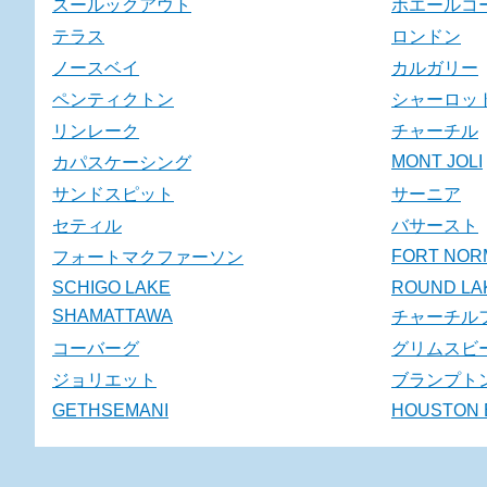
スールックアウト
ホエールコ
テラス
ロンドン
ノースベイ
カルガリー
ペンティクトン
シャーロッ
リンレーク
チャーチル
MONT JOLI
カパスケーシング
サンドスピット
サーニア
セティル
バサースト
FORT NOR
フォートマクファーソン
SCHIGO LAKE
ROUND LA
SHAMATTAWA
チャーチル
コーバーグ
グリムスビ
ジョリエット
ブランプト
GETHSEMANI
HOUSTON 