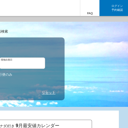
ログイン
予約確認
FAQ
括検索
現地出発日
行便のみ
リセット
9
月最安値カレンダー
ナダ)行き