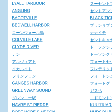
LYALL HARBOUR
スーセント
ANGLING
セントアン
BAGOTVILLE
BLACK TIC
BEDWELL HARBOR
ブランサブ
コーンウォール島
ナナイモ
COLVILLE LAKE
セントキャ
CLYDE RIVER
ドーソンシ
ナン
ドーソンク
アルヴィアト
フォートセ
イカルイト
フレデリク
フリンフロン
フォートシ
GANGES HARBOR
フォートグ
GREENWAY SOUND
ガスペ
グレンコー駅
エドモント
HAVRE ST PIERRE
KUUJJUAR