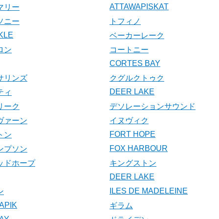
ATTAWAPISKAT
マリー
ソニー
トフィノ
KLE
ベーカーレーク
ロン
コートニー
CORTES BAY
サリンズ
クグルクトゥク
DEER LAKE
ティ
リーク
デソレーションサウンド
ヴァーン
イヌヴィク
FORT HOPE
トン
FOX HARBOUR
ンプソン
ッドホープ
キングストン
DEER LAKE
ILES DE MADELEINE
ン
APIK
ギラム