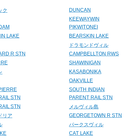
DUNCAN
ック
KEEWAYWIN
DAM
PIKWITONEI
N LAKE
BEARSKIN LAKE
ドラモンドヴィル
ARD R STN
CAMPBELLTON RWS
RRE
SHAWINIGAN
KASABONIKA
レ
OAKVILLE
 PIERRE
SOUTH INDIAN
RAIL STN
PARENT RAIL STN
AIL STN
メルヴィル島
GEORGETOWN R STN
ドリア
ル
パークスヴィル
AKE
CAT LAKE