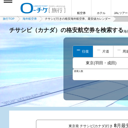
航空券
ホテル
JALツアー
旅行TOP
海外航空券
チサシビ行きの格安海外航空券、最安値カレンダー
チサシビ（カナダ）の格安航空券を検索する
海
往復
片道
周
東京(羽田・成田)
搭乗人数
8
月最
東京発 チサシビ(カナダ)行き