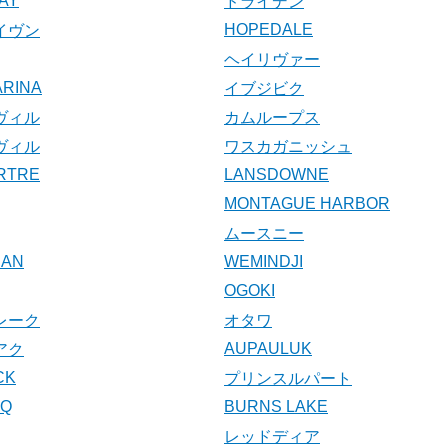
AY
ドライデン
HOPEDALE
イヴン
ヘイリヴァー
ARINA
イブジビク
ヴィル
カムループス
ヴィル
ワスカガニッシュ
ARTRE
LANSDOWNE
MONTAGUE HARBOR
ムースニー
UAN
WEMINDJI
OGOKI
レーク
オタワ
AUPAULUK
アク
CK
プリンスルパート
UQ
BURNS LAKE
レッドディア