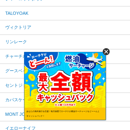
TALOYOAK
ヴィクトリア
リンレーク
チャーチル
グースベイ
セントジョーンズ
カパスケーシング
あなたの海外旅行を応援！毎月抽選でローチケが燃油サーチャージをどーーんと
MONT JOLI
キャッシュバック！
イエローナイフ