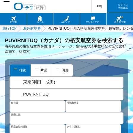
ログイン
FAQ
予約確認
航空券
ホテル
JALツアー
エンタメツアー
海外航空券
旅行TOP
海外航空券
PUVIRNITUQ行きの格安海外航空券、最安値カレン
PUVIRNITUQ（カナダ）の格安航空券を検索する
海外路線の格安航空券を燃油サーチャージ、空港税や諸手数料など全て含む
総額で一括検索
往復
片道
周遊
東京(羽田・成田)
PUVIRNITUQ
出発日
現地出発日
搭乗人数
航空会社(任意)
クラス(任意)