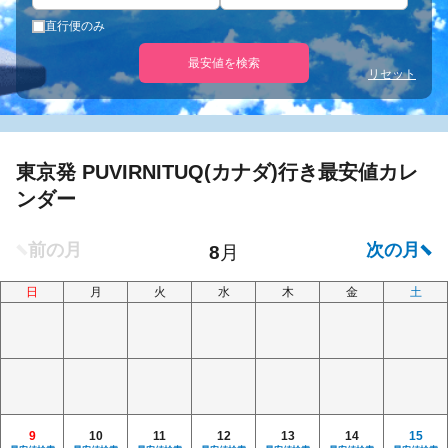
直行便のみ
最安値を検索
リセット
東京発 PUVIRNITUQ(カナダ)行き最安値カレ
ンダー
日
月
火
水
木
金
土
9
10
11
12
13
14
15