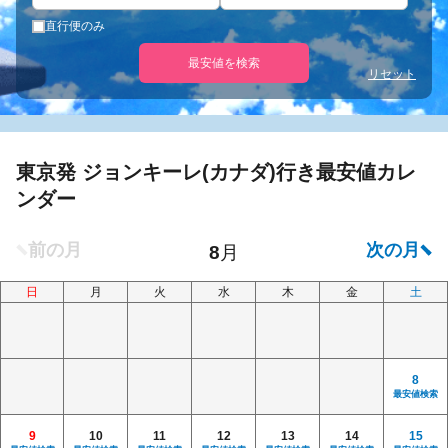
直行便のみ
最安値を検索
リセット
東京発 ジョンキーレ(カナダ)行き最安値カレ
ンダー
日
月
火
水
木
金
土
8
最安値検索
9
10
11
12
13
14
15