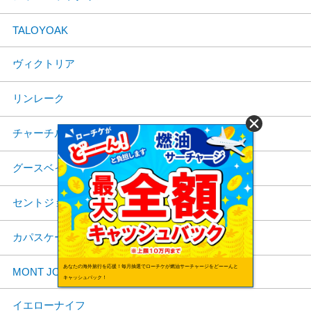
TALOYOAK
ヴィクトリア
リンレーク
チャーチル
グースベイ
セントジョーンズ
カパスケーシング
あなたの海外旅行を応援！毎月抽選でローチケが燃油サーチャージをどーーんと
MONT JOLI
キャッシュバック！
イエローナイフ