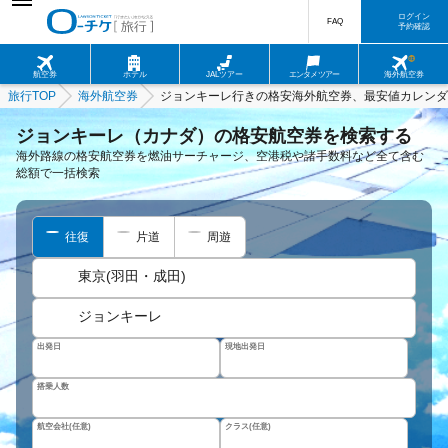
ログイン
FAQ
予約確認
航空券
ホテル
JALツアー
エンタメツアー
海外航空券
旅行TOP
海外航空券
ジョンキーレ行きの格安海外航空券、最安値カレンダ
ジョンキーレ（カナダ）の格安航空券を検索する
海外路線の格安航空券を燃油サーチャージ、空港税や諸手数料など全て含む
総額で一括検索
往復
片道
周遊
東京(羽田・成田)
ジョンキーレ
出発日
現地出発日
搭乗人数
航空会社(任意)
クラス(任意)